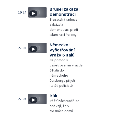
Brusel zakázal
19:24
demonstraci
Bruselská radnice
zakázala
demonstraci proti
islamizaci Evropy.
Německo:
22:01
vyšetřování
vražy 6 Italů
Na pomoc s
vyšetřováním vraždy
6 Italů do
německého
Duisburgu přijeli
italští policisté.
Irák
22:07
Iráčtí záchranáři se
obávají, že v
troskách domů