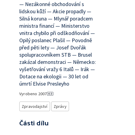
— Nezákonné obchodování s
lidskou kůží — Akcie propadly —
Silná koruna — Mlynář poradcem
ministra financí — Ministerstvo
vnitra chybilo při odškodňování —
Opilý poslanec Plašil — Povodně
před pěti lety — Josef Dvořák
spolupracovníkem STB — Brusel
zakázal demonstraci — Německo:
vyšetřování vražy 6 Italů — Irák —
Dotace na ekologii — 30 let od
úmrtí Elvise Presleyho
Vyrobeno
2007
Zpravodajství
Zprávy
Části dílu