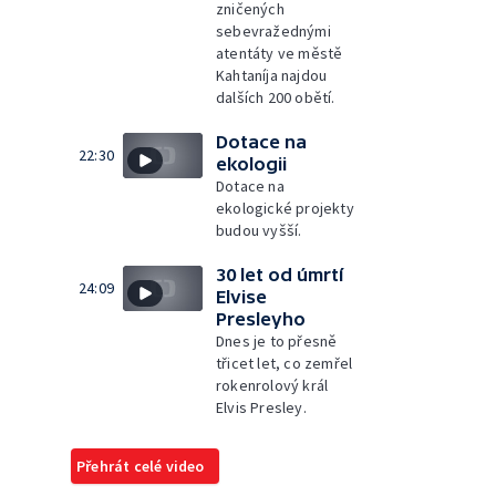
zničených
sebevražednými
atentáty ve městě
Kahtaníja najdou
dalších 200 obětí.
Dotace na
22:30
ekologii
Dotace na
ekologické projekty
budou vyšší.
30 let od úmrtí
24:09
Elvise
Presleyho
Dnes je to přesně
třicet let, co zemřel
rokenrolový král
Elvis Presley.
Přehrát celé video