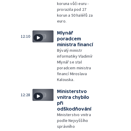
koruna vůči euru -
prorazila pod 27
korun a 50 haléřů za
euro.
Mlynář
12:10
poradcem
ministra financí
Bývalý ministr
informatiky Vladimír
Mlynář se stal
poradcem ministra
financí Miroslava
Kalouska.
Ministerstvo
12:28
vnitra chybilo
při
odškodňování
Ministerstvo vnitra
podle Nejvyššího
správního