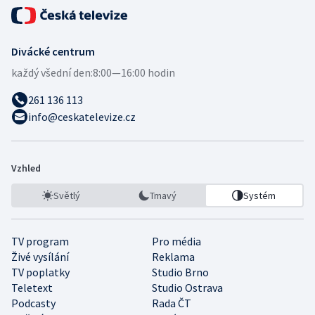
Divácké centrum
každý všední den:
8:00—16:00 hodin
261 136 113
info@ceskatelevize.cz
Vzhled
Světlý
Tmavý
Systém
TV program
Pro média
Živé vysílání
Reklama
TV poplatky
Studio Brno
Teletext
Studio Ostrava
Podcasty
Rada ČT