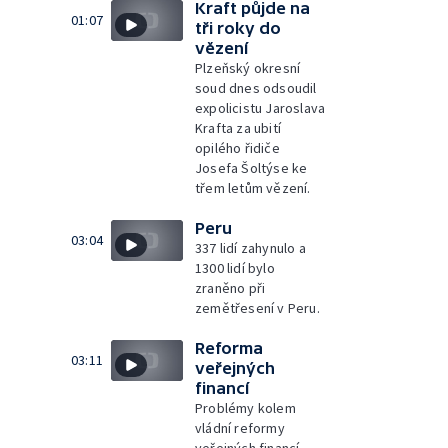
Kraft půjde na
01:07
tři roky do
vězení
Plzeňský okresní
soud dnes odsoudil
expolicistu Jaroslava
Krafta za ubití
opilého řidiče
Josefa Šoltýse ke
třem letům vězení.
Peru
03:04
337 lidí zahynulo a
1300 lidí bylo
zraněno při
zemětřesení v Peru.
Reforma
03:11
veřejných
financí
Problémy kolem
vládní reformy