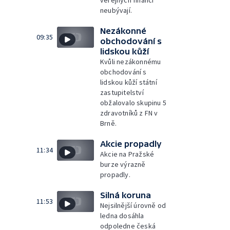
veřejných financí
neubývají.
Nezákonné
09:35
obchodování s
lidskou kůží
Kvůli nezákonnému
obchodování s
lidskou kůží státní
zastupitelství
obžalovalo skupinu 5
zdravotníků z FN v
Brně.
Akcie propadly
11:34
Akcie na Pražské
burze výrazně
propadly.
Silná koruna
11:53
Nejsilnější úrovně od
ledna dosáhla
odpoledne česká