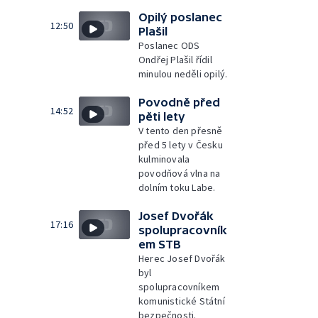
Opilý poslanec
12:50
Plašil
Poslanec ODS
Ondřej Plašil řídil
minulou neděli opilý.
Povodně před
14:52
pěti lety
V tento den přesně
před 5 lety v Česku
kulminovala
povodňová vlna na
dolním toku Labe.
Josef Dvořák
17:16
spolupracovník
em STB
Herec Josef Dvořák
byl
spolupracovníkem
komunistické Státní
bezpečnosti.