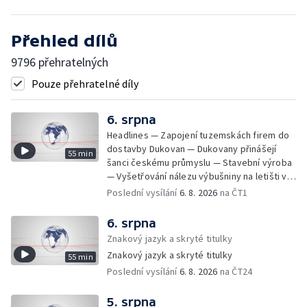
Přehled dílů
9796 přehratelných
Pouze přehratelné díly
6. srpna
Headlines — Zapojení tuzemskách firem do
dostavby Dukovan — Dukovany přinášejí
55 min
šanci českému průmyslu — Stavební výroba
— Vyšetřování nálezu výbušniny na letišti v
Lipsku — Bourání torza vyhořelé budovy ve
Poslední vysílání
6. 8. 2026
na ČT1
Zlíně — Kritické sucho v Evropě —
Omezování spotřeby vody v Jihlavě — Čistý
6. srpna
zisk bank — Jednání o ukončení bojů na
Znakový jazyk a skryté titulky
Blízkém východě — Opakované údery na
Znakový jazyk a skryté titulky
55 min
jižní Libanon — Přibylo zásahů horské služby
Poslední vysílání
6. 8. 2026
na ČT24
— Bezpečnostní opatření kvůli Evropské lize
— Český film Volklore získal studentského
Oscara — Doživotní trest pro Afghánce —
5. srpna