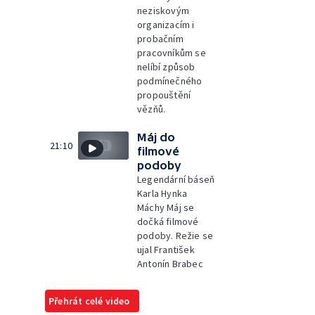
neziskovým
organizacím i
probačním
pracovníkům se
nelíbí způsob
podmínečného
propouštění
vězňů.
Máj do
21:10
filmové
podoby
Legendární báseň
Karla Hynka
Máchy Máj se
dočká filmové
podoby. Režie se
ujal František
Antonín Brabec
Přehrát celé video