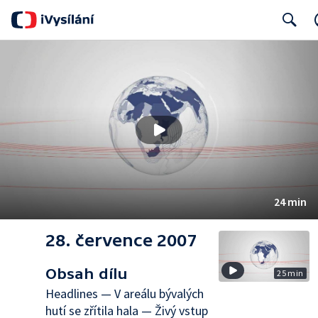
Search
24 min
28. července 2007
Obsah dílu
25 min
Headlines — V areálu bývalých
hutí se zřítila hala — Živý vstup