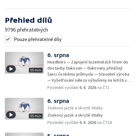
Přehled dílů
9796 přehratelných
Pouze přehratelné díly
6. srpna
Headlines — Zapojení tuzemskách firem do
dostavby Dukovan — Dukovany přinášejí
55 min
šanci českému průmyslu — Stavební výroba
— Vyšetřování nálezu výbušniny na letišti v
Lipsku — Bourání torza vyhořelé budovy ve
Poslední vysílání
6. 8. 2026
na ČT1
Zlíně — Kritické sucho v Evropě —
Omezování spotřeby vody v Jihlavě — Čistý
6. srpna
zisk bank — Jednání o ukončení bojů na
Znakový jazyk a skryté titulky
Blízkém východě — Opakované údery na
Znakový jazyk a skryté titulky
55 min
jižní Libanon — Přibylo zásahů horské služby
Poslední vysílání
6. 8. 2026
na ČT24
— Bezpečnostní opatření kvůli Evropské lize
— Český film Volklore získal studentského
Oscara — Doživotní trest pro Afghánce —
5. srpna