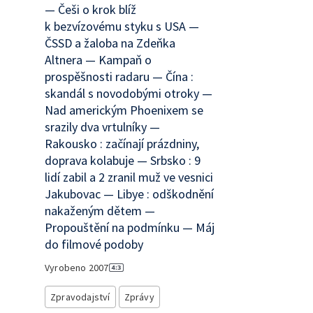
— Češi o krok blíž
k bezvízovému styku s USA —
ČSSD a žaloba na Zdeňka
Altnera — Kampaň o
prospěšnosti radaru — Čína :
skandál s novodobými otroky —
Nad americkým Phoenixem se
srazily dva vrtulníky —
Rakousko : začínají prázdniny,
doprava kolabuje — Srbsko : 9
lidí zabil a 2 zranil muž ve vesnici
Jakubovac — Libye : odškodnění
nakaženým dětem —
Propouštění na podmínku — Máj
do filmové podoby
Vyrobeno
2007
Zpravodajství
Zprávy