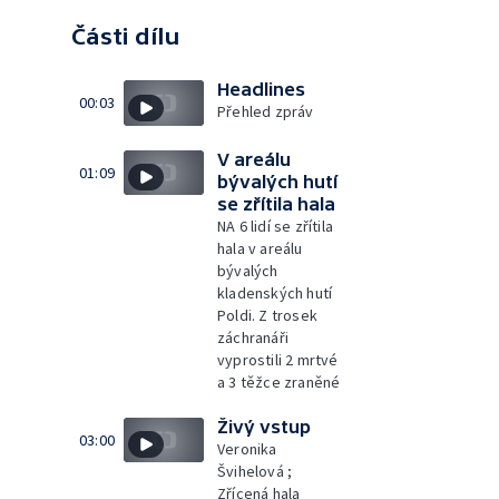
Části dílu
Headlines
00:03
Přehled zpráv
V areálu
01:09
bývalých hutí
se zřítila hala
NA 6 lidí se zřítila
hala v areálu
bývalých
kladenských hutí
Poldi. Z trosek
záchranáři
vyprostili 2 mrtvé
a 3 těžce zraněné
Živý vstup
03:00
Veronika
Švihelová ;
Zřícená hala