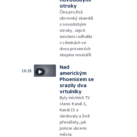
otroky
Čína prožívá
obrovský skandál
s novodobými
otroky. Jejich
existenci odhalila
v cihelnách ve
dvou provinciích
skupina novinářů
Nad
16:28
americkým
Phoenixem se
srazily dva
vrtulníky
Byly místních TV
stanic Kanál 3,
Kanál 15 a
sledovaly a živě
přenášely, jak
policie ulicemi
města