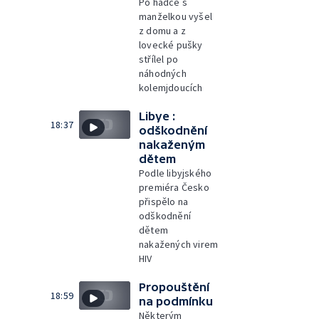
Po hádce s
manželkou vyšel
z domu a z
lovecké pušky
střílel po
náhodných
kolemjdoucích
Libye :
18:37
odškodnění
nakaženým
dětem
Podle libyjského
premiéra Česko
přispělo na
odškodnění
dětem
nakažených virem
HIV
Propouštění
18:59
na podmínku
Některým