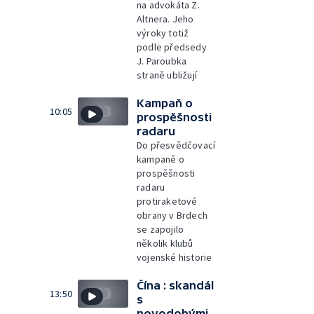
na advokáta Z.
Altnera. Jeho
výroky totiž
podle předsedy
J. Paroubka
straně ubližují
Kampaň o
10:05
prospěšnosti
radaru
Do přesvědčovací
kampaně o
prospěšnosti
radaru
protiraketové
obrany v Brdech
se zapojilo
několik klubů
vojenské historie
Čína : skandál
13:50
s
novodobými