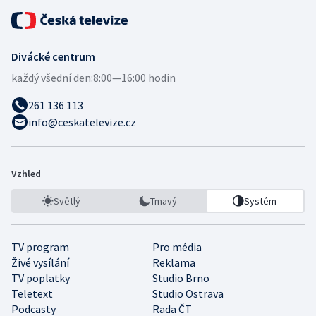
Divácké centrum
každý všední den:
8:00—16:00 hodin
261 136 113
info@ceskatelevize.cz
Vzhled
Světlý
Tmavý
Systém
TV program
Pro média
Živé vysílání
Reklama
TV poplatky
Studio Brno
Teletext
Studio Ostrava
Podcasty
Rada ČT