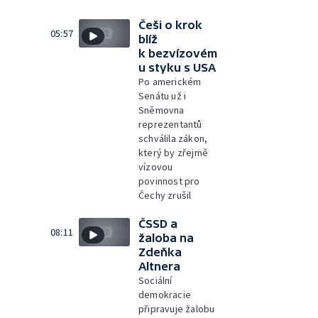
Češi o krok
05:57
blíž
k bezvízovém
u styku s USA
Po americkém
Senátu už i
Sněmovna
reprezentantů
schválila zákon,
který by zřejmě
vízovou
povinnost pro
Čechy zrušil
ČSSD a
08:11
žaloba na
Zdeňka
Altnera
Sociální
demokracie
připravuje žalobu