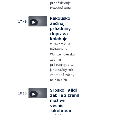
pronásleduje
kradené auto
Rakousko :
17:49
začínají
prázdniny,
doprava
kolabuje
V Bavorsku a
Bádensku-
Württembersku
začínají
prázdniny, a to
jako každý rok
znamená zácpy
na silnicích
Srbsko : 9 lidí
18:10
zabil a 2 zranil
muž ve
vesnici
Jakubovac