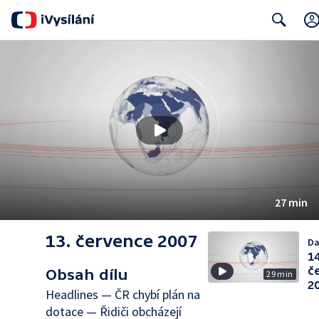
Search
27 min
13. července 2007
Da
14
č
Obsah dílu
29 min
2
Headlines — ČR chybí plán na
dotace — Řidiči obcházejí