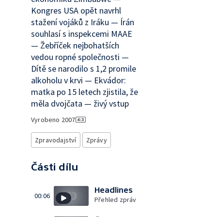
Kongres USA opět navrhl
stažení vojáků z Iráku — Írán
souhlasí s inspekcemi MAAE
— Žebříček nejbohatších
vedou ropné společnosti —
Dítě se narodilo s 1,2 promile
alkoholu v krvi — Ekvádor:
matka po 15 letech zjistila, že
měla dvojčata — živý vstup
Vyrobeno
2007
Zpravodajství
Zprávy
Části dílu
Headlines
00:06
Přehled zpráv