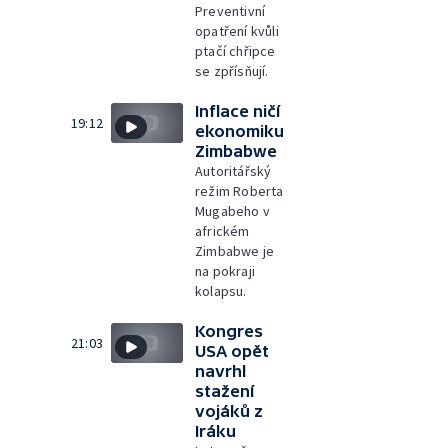
Preventivní
opatření kvůli
ptačí chřipce
se zpřísňují.
Inflace ničí
19:12
ekonomiku
Zimbabwe
Autoritářský
režim Roberta
Mugabeho v
africkém
Zimbabwe je
na pokraji
kolapsu.
Kongres
21:03
USA opět
navrhl
stažení
vojáků z
Iráku