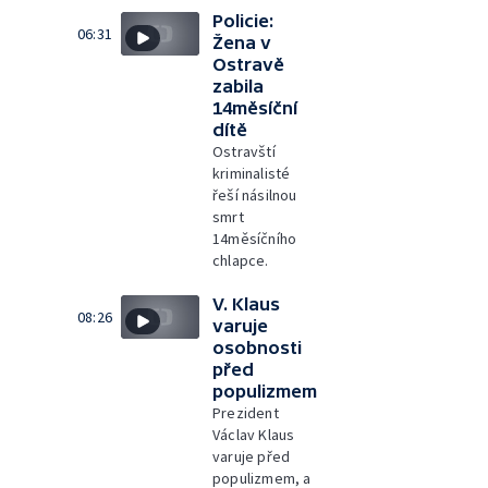
Policie:
06:31
Žena v
Ostravě
zabila
14měsíční
dítě
Ostravští
kriminalisté
řeší násilnou
smrt
14měsíčního
chlapce.
V. Klaus
08:26
varuje
osobnosti
před
populizmem
Prezident
Václav Klaus
varuje před
populizmem, a