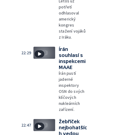
Letos už
potřetí
odhlasoval
americký
kongres
stažení vojáků
z Iráku.
Írán
22:29
souhlasí s
inspekcemi
MAAE
Írán pustí
jaderné
inspektory
OSN do svých
klíčových
nukleárních
zařízení.
Žebříček
22:47
nejbohatšíc
h vedou