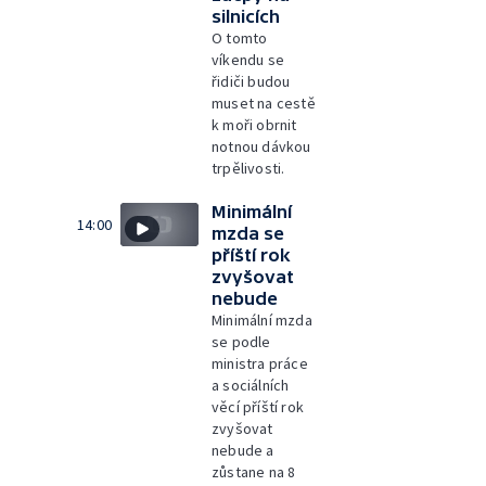
silnicích
O tomto
víkendu se
řidiči budou
muset na cestě
k moři obrnit
notnou dávkou
trpělivosti.
Minimální
14:00
mzda se
příští rok
zvyšovat
nebude
Minimální mzda
se podle
ministra práce
a sociálních
věcí příští rok
zvyšovat
nebude a
zůstane na 8