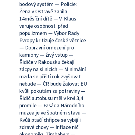
bodový systém — Policie:
Žena v Ostravě zabila
14měsíční dítě — V. Klaus
varuje osobnosti před
populizmem — Výbor Rady
Evropy kritizuje české věznice
— Dopravní omezení pro
kamiony — živý vstup —
Řidiče v Rakousku čekají
zácpy na silnicích — Minimální
mzda se příští rok zvyšovat
nebude — ČR bude žalovat EU
kvůli pokutám za potraviny —
Řidič autobusu měl v krvi 3,4
promile — Fasáda Národního
muzea je ve špatném stavu —
Kvůli ptačí chřipce se vybijí i
zdravé chovy — Inflace ničí
ekonomiku Zimbabwe —