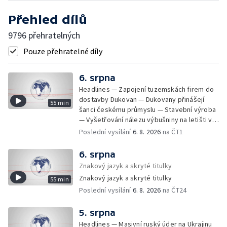
Přehled dílů
9796 přehratelných
Pouze přehratelné díly
6. srpna
Headlines — Zapojení tuzemskách firem do
dostavby Dukovan — Dukovany přinášejí
55 min
šanci českému průmyslu — Stavební výroba
— Vyšetřování nálezu výbušniny na letišti v
Lipsku — Bourání torza vyhořelé budovy ve
Poslední vysílání
6. 8. 2026
na ČT1
Zlíně — Kritické sucho v Evropě —
Omezování spotřeby vody v Jihlavě — Čistý
6. srpna
zisk bank — Jednání o ukončení bojů na
Znakový jazyk a skryté titulky
Blízkém východě — Opakované údery na
Znakový jazyk a skryté titulky
55 min
jižní Libanon — Přibylo zásahů horské služby
Poslední vysílání
6. 8. 2026
na ČT24
— Bezpečnostní opatření kvůli Evropské lize
— Český film Volklore získal studentského
Oscara — Doživotní trest pro Afghánce —
5. srpna
Slevy na jízdném — Aktualizace plánu
Headlines — Masivní ruský úder na Ukrajinu