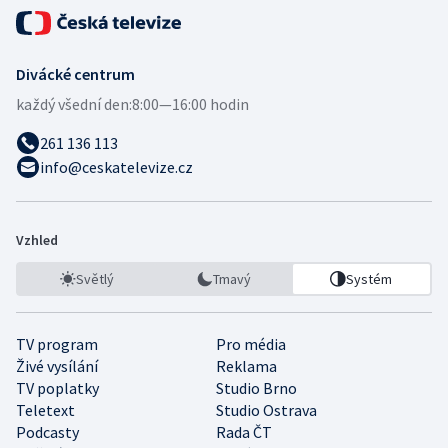
Divácké centrum
každý všední den:
8:00—16:00 hodin
261 136 113
info@ceskatelevize.cz
Vzhled
Světlý
Tmavý
Systém
TV program
Pro média
Živé vysílání
Reklama
TV poplatky
Studio Brno
Teletext
Studio Ostrava
Podcasty
Rada ČT