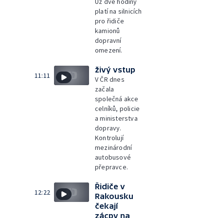
Už dvě hodiny
platí na silnicích
pro řidiče
kamionů
dopravní
omezení.
živý vstup
11:11
V ČR dnes
začala
společná akce
celníků, policie
a ministerstva
dopravy.
Kontrolují
mezinárodní
autobusové
přepravce.
Řidiče v
12:22
Rakousku
čekají
zácpy na