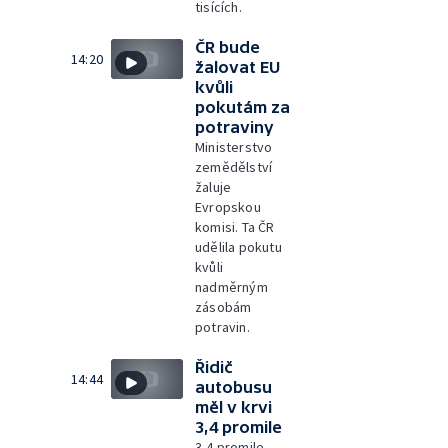
tisících.
ČR bude
14:20
žalovat EU
kvůli
pokutám za
potraviny
Ministerstvo
zemědělství
žaluje
Evropskou
komisi. Ta ČR
udělila pokutu
kvůli
nadměrným
zásobám
potravin.
Řidič
14:44
autobusu
měl v krvi
3,4 promile
3,4 promile