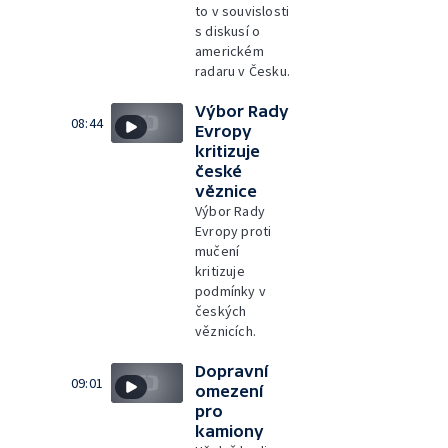
to v souvislosti
s diskusí o
americkém
radaru v Česku.
Výbor Rady
08:44
Evropy
kritizuje
české
věznice
Výbor Rady
Evropy proti
mučení
kritizuje
podmínky v
českých
věznicích.
Dopravní
09:01
omezení
pro
kamiony