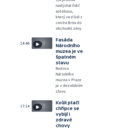
nadýchal řidič
autobusu,
který vezl lidi z
centra Brna do
obchodní zóny.
Fasáda
14:46
Národního
muzea je ve
špatném
stavu
Budova
Národního
muzea v Praze
je v dezolátním
stavu.
Kvůli ptačí
17:14
chřipce se
vybijí i
zdravé
chovy