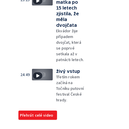
matka po
15 letech
zjistila, že
měla
dvojčata
Ekvádor žije
případem
dvojčat, která
se poprvé
setkala až v
patnácti letech.
živý vstup
24:49
Třetím rokem
začíná na
Točníku putovní
festival České
hrady.
Přehrát celé video