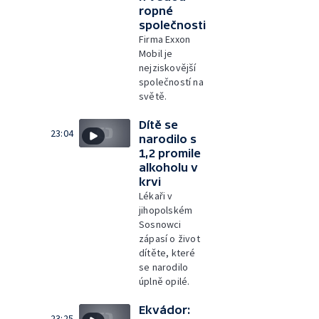
ropné
společnosti
Firma Exxon
Mobil je
nejziskovější
společností na
světě.
Dítě se
23:04
narodilo s
1,2 promile
alkoholu v
krvi
Lékaři v
jihopolském
Sosnowci
zápasí o život
dítěte, které
se narodilo
úplně opilé.
Ekvádor:
23:25