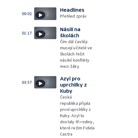
Headlines
00:02
Přehled zpráv
Násilí na
01:17
školách
Čím dál častěji
musejí učitelé ve
školách řešit
násilní konflikty
mezi žáky.
Azyl pro
03:57
uprchlíky z
Kuby
Česká
republika přijala
první uprchlíky z
Kuby. Azyl tu
dostaly tři rodiny,
které režim Fidela
Castra