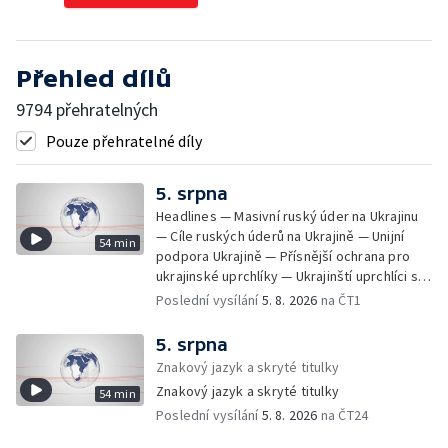
Přehled dílů
9794 přehratelných
Pouze přehratelné díly
5. srpna
Headlines — Masivní ruský úder na Ukrajinu
— Cíle ruských úderů na Ukrajině — Unijní
54 min
podpora Ukrajině — Přísnější ochrana pro
ukrajinské uprchlíky — Ukrajinští uprchlíci s
dočasnou ochranou v Česku — Uprchlíci s
Poslední vysílání
5. 8. 2026
na ČT1
dočasnou ochranou v ČR — Pátrání na jezeře
Most — Hašení skládky — Srážka nákladního
5. srpna
letadla s dronem v Německu — Vyšetřování
Znakový jazyk a skryté titulky
nehody Filipa Turka — Tržby v maloobchodu
Znakový jazyk a skryté titulky
54 min
— Ústavní soud vyhověl matce ve sporu o
Poslední vysílání
5. 8. 2026
na ČT24
děti — Kniha Válka ševců — Izrael
nepřistoupil na mírový plán o Pásmu Gazy —