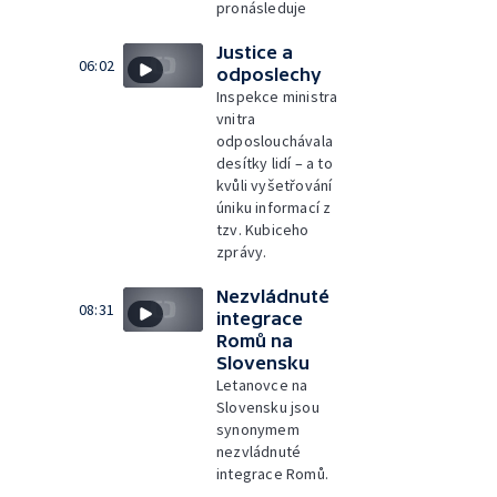
pronásleduje
Justice a
06:02
odposlechy
Inspekce ministra
vnitra
odposlouchávala
desítky lidí – a to
kvůli vyšetřování
úniku informací z
tzv. Kubiceho
zprávy.
Nezvládnuté
08:31
integrace
Romů na
Slovensku
Letanovce na
Slovensku jsou
synonymem
nezvládnuté
integrace Romů.