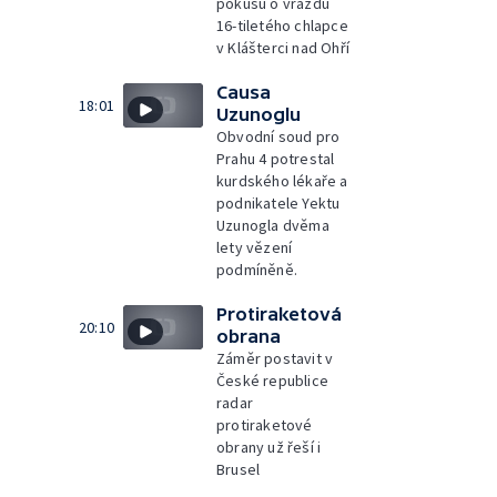
pokusu o vraždu
16-tiletého chlapce
v Klášterci nad Ohří
Causa
18:01
Uzunoglu
Obvodní soud pro
Prahu 4 potrestal
kurdského lékaře a
podnikatele Yektu
Uzunogla dvěma
lety vězení
podmíněně.
Protiraketová
20:10
obrana
Záměr postavit v
České republice
radar
protiraketové
obrany už řeší i
Brusel