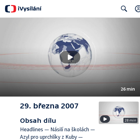
Search
26 min
29. března 2007
Obsah dílu
28 min
Headlines — Násilí na školách —
Azyl pro uprchlíky z Kuby —