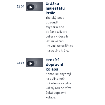
Urážka
22:04
majestátu
krále
Thajský soud
odsoudil
švýcarského
občana Olivera
Jufera k deseti
letům vězení.
Provinil se urážkou
majestátu krále.
Hrozící
23:16
dopravní
kolaps
Němci se chystají
na velikonoční
prázdniny - a jako
každý rok se zítra
čeká dopravní
kolaps.