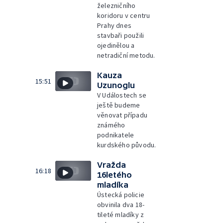
železničního
koridoru v centru
Prahy dnes
stavbaři použili
ojedinělou a
netradiční metodu.
Kauza
15:51
Uzunoglu
V Událostech se
ještě budeme
věnovat případu
známého
podnikatele
kurdského původu.
Vražda
16:18
16letého
mladíka
Ústecká policie
obvinila dva 18-
tileté mladíky z