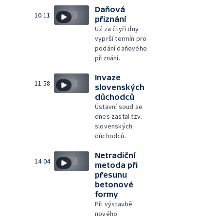
Daňová
10:11
přiznání
Už za čtyři dny
vyprší termín pro
podání daňového
přiznání.
Invaze
11:58
slovenských
důchodců
Ústavní soud se
dnes zastal tzv.
slovenských
důchodců.
Netradiční
14:04
metoda při
přesunu
betonové
formy
Při výstavbě
nového