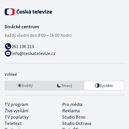
Divácké centrum
každý všední den:
8:00—16:00 hodin
261 136 113
info@ceskatelevize.cz
Vzhled
Světlý
Tmavý
Systém
TV program
Pro média
Živé vysílání
Reklama
TV poplatky
Studio Brno
Teletext
Studio Ostrava