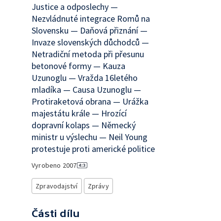
Justice a odposlechy —
Nezvládnuté integrace Romů na
Slovensku — Daňová přiznání —
Invaze slovenských důchodců —
Netradiční metoda při přesunu
betonové formy — Kauza
Uzunoglu — Vražda 16letého
mladíka — Causa Uzunoglu —
Protiraketová obrana — Urážka
majestátu krále — Hrozící
dopravní kolaps — Německý
ministr u výslechu — Neil Young
protestuje proti americké politice
Vyrobeno
2007
Zpravodajství
Zprávy
Části dílu