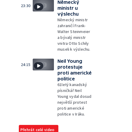
Německý
23:30
ministr u
výslechu
Německý ministr
zahraničí Frank-
Walter Steinmeier
a bývalý ministr
vnitra Otto Schily
museli k výslechu.
Neil Young
24:15
protestuje
proti americké
politice
61letý kanadský
písničkář Neil
Young vydal dosud
největší protest
proti americké
politice v Iráku.
Přehrát celé video