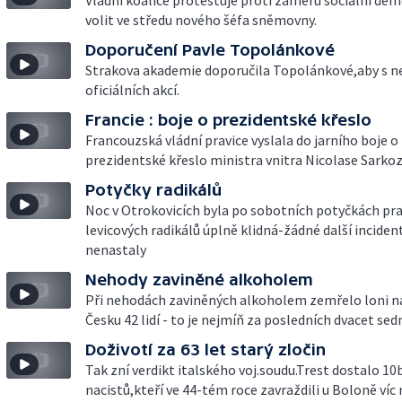
Vládní koalice protestuje proti záměru sociální de
volit ve středu nového šéfa sněmovny.
Doporučení Pavle Topolánkové
Strakova akademie doporučila Topolánkové,aby s n
oficiálních akcí.
Francie : boje o prezidentské křeslo
Francouzská vládní pravice vyslala do jarního boje o
prezidentské křeslo ministra vnitra Nicolase Sarko
Potyčky radikálů
Noc v Otrokovicích byla po sobotních potyčkách pra
levicových radikálů úplně klidná-žádné další inciden
nenastaly
Nehody zaviněné alkoholem
Při nehodách zaviněných alkoholem zemřelo loni na 
Česku 42 lidí - to je nejmíň za posledních dvacet sed
Doživotí za 63 let starý zločin
Tak zní verdikt italského voj.soudu.Trest dostalo 10
nacistů,kteří ve 44-tém roce zavraždili u Boloně víc 