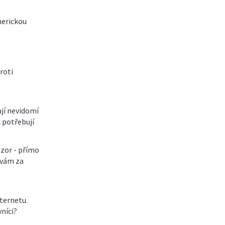
merickou
proti
ají nevidomí
a potřebují
ozor - přímo
 vám za
ternetu.
níci?