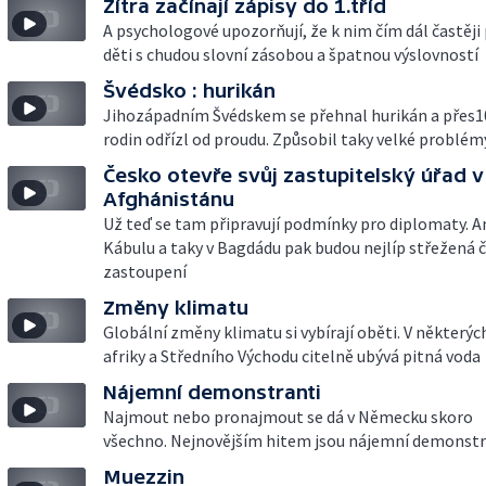
Zítra začínají zápisy do 1.tříd
A psychologové upozorňují, že k nim čím dál častěji 
děti s chudou slovní zásobou a špatnou výslovností
Švédsko : hurikán
Jihozápadním Švédskem se přehnal hurikán a přes10
rodin odřízl od proudu. Způsobil taky velké problém
Česko otevře svůj zastupitelský úřad v
Afghánistánu
Už teď se tam připravují podmínky pro diplomaty. 
Kábulu a taky v Bagdádu pak budou nejlíp střežená 
zastoupení
Změny klimatu
Globální změny klimatu si vybírají oběti. V některý
afriky a Středního Východu citelně ubývá pitná voda
Nájemní demonstranti
Najmout nebo pronajmout se dá v Německu skoro
všechno. Nejnovějším hitem jsou nájemní demonstr
Muezzin