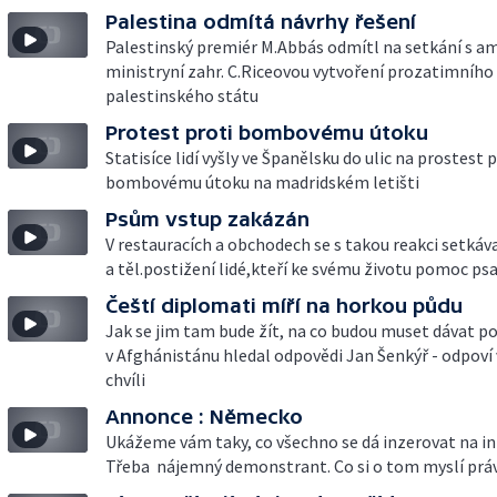
Palestina odmítá návrhy řešení
Palestinský premiér M.Abbás odmítl na setkání s a
ministryní zahr. C.Riceovou vytvoření prozatimního
palestinského státu
Protest proti bombovému útoku
Statisíce lidí vyšly ve Španělsku do ulic na prostest 
bombovému útoku na madridském letišti
Psům vstup zakázán
V restauracích a obchodech se s takou reakci setkáv
a těl.postižení lidé,kteří ke svému životu pomoc ps
Čeští diplomati míří na horkou půdu
Jak se jim tam bude žít, na co budou muset dávat p
v Afghánistánu hledal odpovědi Jan Šenkýř - odpoví
chvíli
Annonce : Německo
Ukážeme vám taky, co všechno se dá inzerovat na in
Třeba nájemný demonstrant. Co si o tom myslí práv