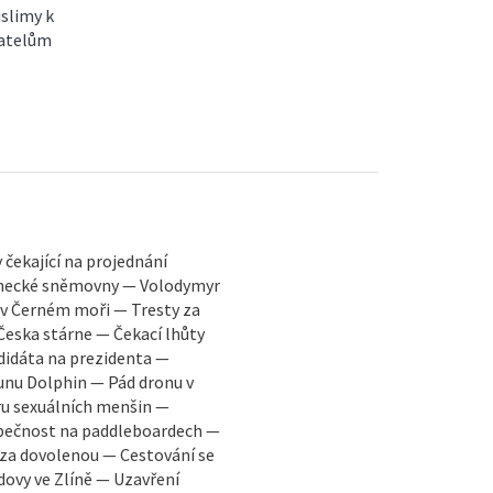
slimy k
vatelům
čekající na projednání
anecké sněmovny — Volodymyr
 v Černém moři — Tresty za
eska stárne — Čekací lhůty
ndidáta na prezidenta —
unu Dolphin — Pád dronu v
ru sexuálních menšin —
zpečnost na paddleboardech —
i za dovolenou — Cestování se
dovy ve Zlíně — Uzavření