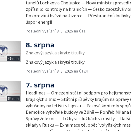
tunelů Lochkov a Cholupice — Nový ministr spravedl
zpřísnilo kontroly na hranicích — Česko zaostává v 
Pozorování hvězd na Jizerce — Přeshraniční dodávky 
úspor energií
Poslední vysílání
8. 8. 2026
na ČT1
8. srpna
Znakový jazyk a skryté titulky
49 min
Znakový jazyk a skryté titulky
Poslední vysílání
8. 8. 2026
na ČT24
7. srpna
Headlines — Omezení státní podpory pro hejtmanstv
54 min
krajských silnic — Státní příspěvky krajům na opravy 
výbušniny na letišti v Lipsku — Pasové kontroly spojů mezi 
Demolice vyhořelé budovy ve Zlíně — Pohřeb Milana 
Správy železnic — Tržby ve službách vzrostly — Další
sklady v Rusku — Exhumace těl obětí volyňských mas