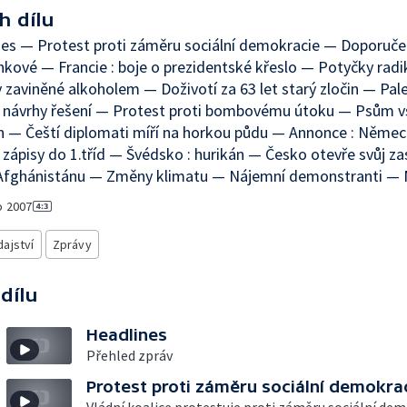
h dílu
es — Protest proti záměru sociální demokracie — Doporuče
kové — Francie : boje o prezidentské křeslo — Potyčky radi
zaviněné alkoholem — Doživotí za 63 let starý zločin — Pal
 návrhy řešení — Protest proti bombovému útoku — Psům v
 — Čeští diplomati míří na horkou půdu — Annonce : Němec
í zápisy do 1.tříd — Švédsko : hurikán — Česko otevře svůj za
 Afghánistánu — Změny klimatu — Nájemní demonstranti — 
o
2007
ajství
Zprávy
 dílu
Headlines
Přehled zpráv
Protest proti záměru sociální demokra