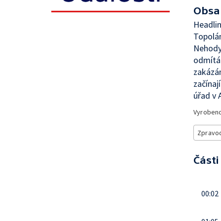
Obsa
Headlin
Topolán
Nehody 
odmítá
zakázán
začínaj
úřad v
Vyroben
Zpravod
Části
00:02