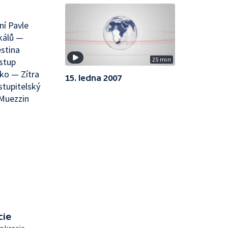
ní Pavle
kálů —
estina
25 min
stup
ko — Zítra
15. ledna 2007
stupitelský
Muezzin
cie