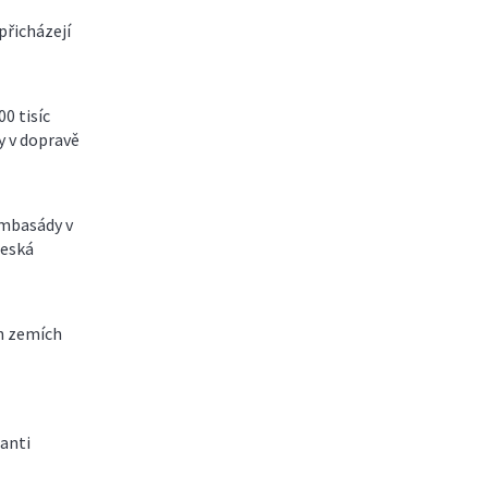
přicházejí
0 tisíc
y v dopravě
Ambasády v
česká
ch zemích
anti