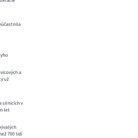
mokracie
eúčastnila
zyho
vicových a
ty už
silnicích v
m let
bývalých
než 700 lidí