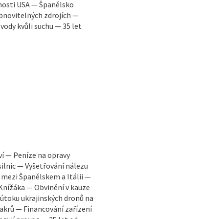
nosti USA — Španělsko
obnovitelných zdrojích —
vody kvůli suchu — 35 let
í — Peníze na opravy
silnic — Vyšetřování nálezu
Španělskem a Itálii —
Knížáka — Obvinění v kauze
 útoku ukrajinských dronů na
akrů — Financování zařízení