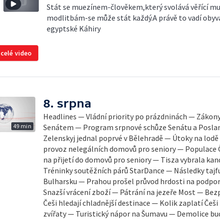
Stát se muezínem-člověkem,který svolává věřící mu
modlitbám-se může stát každý.A právě to vadí oby
egyptské Káhiry
 celé video
8. srpna
Headlines — Vládní priority po prázdninách — Zákony 
49 min
Senátem — Program srpnové schůze Senátu a Posl
Zelenskyj jednal poprvé v Bělehradě — Útoky na lodě
provoz nelegálních domovů pro seniory — Populace Č
na přijetí do domovů pro seniory — Tisza vybrala ka
Tréninky soutěžních párů StarDance — Následky tajf
Bulharsku — Prahou prošel průvod hrdosti na podpo
Snazší vrácení zboží — Pátrání na jezeře Most — Be
Češi hledají chladnější destinace — Kolik zaplatí Češ
zvířaty — Turistický nápor na Šumavu — Demolice bu