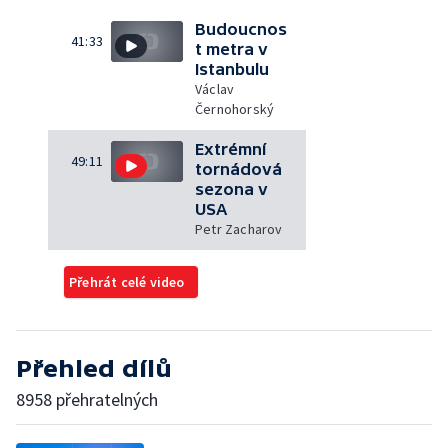
Budoucnos
41:33
t metra v
Istanbulu
Václav
Černohorský
Extrémní
49:11
tornádová
sezona v
USA
Petr Zacharov
Přehrát celé video
Přehled dílů
8958 přehratelných