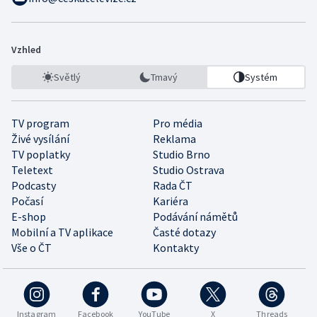
Vzhled
Světlý
Tmavý
Systém
TV program
Pro média
Živé vysílání
Reklama
TV poplatky
Studio Brno
Teletext
Studio Ostrava
Podcasty
Rada ČT
Počasí
Kariéra
E-shop
Podávání námětů
Mobilní a TV aplikace
Časté dotazy
Vše o ČT
Kontakty
Instagram
Facebook
YouTube
X
Threads