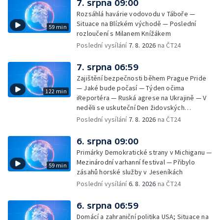
7. srpna 09:00
Rozsáhlá havárie vodovodu v Táboře —
Situace na Blízkém východě — Poslední
59 min
rozloučení s Milanem Knížákem
Poslední vysílání
7. 8. 2026
na ČT24
7. srpna 06:59
Zajištění bezpečnosti během Prague Pride
— Jaké bude počasí — Týden očima
122 min
iReportéra — Ruská agrese na Ukrajině — V
neděli se uskuteční Den židovských
památek — Vila Tugendhat slaví 25 let na
Poslední vysílání
7. 8. 2026
na ČT24
seznamu UNESCO — Mistrovství Evropy v
atletice 2026 — Výzkum: epidemie digitálních
6. srpna 09:00
závislostí je mýtus — Demolice vyhořelé
Primárky Demokratické strany v Michiganu —
výškové budovy ve Zlíně
Mezinárodní varhanní festival — Přibylo
59 min
zásahů horské služby v Jeseníkách
Poslední vysílání
6. 8. 2026
na ČT24
6. srpna 06:59
Domácí a zahraniční politika USA; Situace na