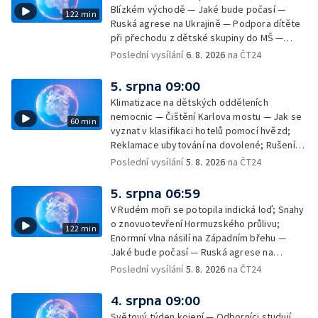
Blízkém východě — Jaké bude počasí —
122 min
Ruská agrese na Ukrajině — Podpora dítěte
při přechodu z dětské skupiny do MŠ —
Filmové premiéry týdne — Dvě deci tuše v
Poslední vysílání
6. 8. 2026
na ČT24
kinech — SeČTeno — Nedostatek léku na
rakovinu prsu
5. srpna 09:00
Klimatizace na dětských odděleních
nemocnic — Čištění Karlova mostu — Jak se
60 min
vyznat v klasifikaci hotelů pomocí hvězd;
Reklamace ubytování na dovolené; Rušení
dovolené kvůli přírodním živlům; Práva
Poslední vysílání
5. 8. 2026
na ČT24
cestujících v letecké dopravě; Půjčení auta
na dovolené v zahraničí; Platby a výběry na
5. srpna 06:59
dovolené v zahraničí — Těžba léčivé rašeliny
V Rudém moři se potopila indická loď; Snahy
u Malé Morávky
o znovuotevření Hormuzského průlivu;
122 min
Enormní vlna násilí na Západním břehu —
Jaké bude počasí — Ruská agrese na
Ukrajině — Vliv veder na lidské orgány — Při
Poslední vysílání
5. 8. 2026
na ČT24
úderech v Kyjevské oblasti zahynulo 15 lidí
— Třem obcím na Brněnsku dočasně došla
4. srpna 09:00
pitná voda — SP v orientačním běhu v Česku
Světový týden kojení — Odborníci studují