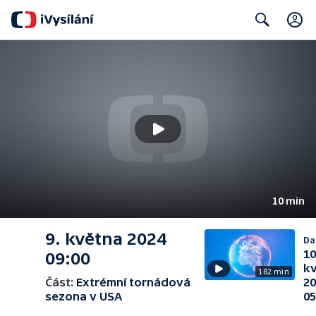
Search
10 min
9. května 2024
Dal
10
09:00
k
182 min
Část:
Extrémní tornádová
2
sezona v USA
05