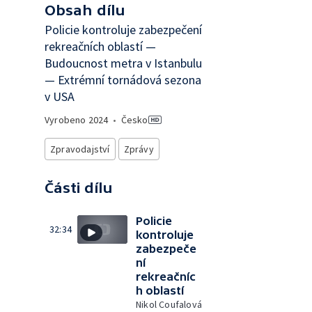
Obsah dílu
Policie kontroluje zabezpečení
rekreačních oblastí —
Budoucnost metra v Istanbulu
— Extrémní tornádová sezona
v USA
Vyrobeno
2024
•
Česko
Zpravodajství
Zprávy
Části dílu
Policie
32:34
kontroluje
zabezpeče
ní
rekreačníc
h oblastí
Nikol Coufalová