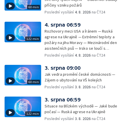
— Horko a požáry sužují Evropu — Rybářský
příčiny vzniku požárů
60 min
příměstský tábor
Poslední vysílání
4. 8. 2026
na ČT24
4. srpna 06:59
Rozhovory mezi USA a Íránem — Ruská
agrese na Ukrajině — Extrémní teploty a
122 min
požáry na jihu Moravy — Mezinárodní den
asistenčních psů — Irsko se loučí s
hudebníkem Glenem Hansardem
Poslední vysílání
4. 8. 2026
na ČT24
3. srpna 09:00
Jak vedra promění české domácnosti —
Zájem o ubytování na VŠ kolejích
60 min
Poslední vysílání
3. 8. 2026
na ČT24
3. srpna 06:59
Situace na Blízkém východě — Jaké bude
počasí — Ruská agrese na Ukrajině
122 min
Poslední vysílání
3. 8. 2026
na ČT24