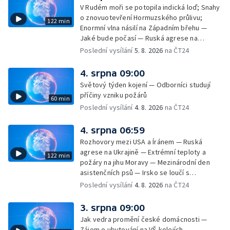
dovolené v zahraničí — Těžba léčivé rašeliny
V Rudém moři se potopila indická loď; Snahy
u Malé Morávky
o znovuotevření Hormuzského průlivu;
122 min
Enormní vlna násilí na Západním břehu —
Jaké bude počasí — Ruská agrese na
Ukrajině — Vliv veder na lidské orgány — Při
Poslední vysílání
5. 8. 2026
na ČT24
úderech v Kyjevské oblasti zahynulo 15 lidí
— Třem obcím na Brněnsku dočasně došla
4. srpna 09:00
pitná voda — SP v orientačním běhu v Česku
Světový týden kojení — Odborníci studují
— Horko a požáry sužují Evropu — Rybářský
příčiny vzniku požárů
60 min
příměstský tábor
Poslední vysílání
4. 8. 2026
na ČT24
4. srpna 06:59
Rozhovory mezi USA a Íránem — Ruská
agrese na Ukrajině — Extrémní teploty a
122 min
požáry na jihu Moravy — Mezinárodní den
asistenčních psů — Irsko se loučí s
hudebníkem Glenem Hansardem
Poslední vysílání
4. 8. 2026
na ČT24
3. srpna 09:00
Jak vedra promění české domácnosti —
Zájem o ubytování na VŠ kolejích