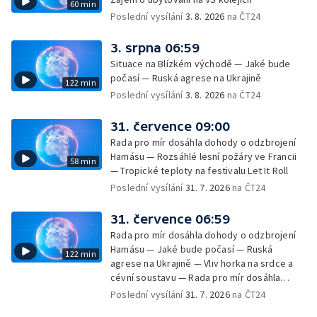
60 min
Poslední vysílání
3. 8. 2026
na ČT24
3. srpna 06:59
Situace na Blízkém východě — Jaké bude
počasí — Ruská agrese na Ukrajině
122 min
Poslední vysílání
3. 8. 2026
na ČT24
31. července 09:00
Rada pro mír dosáhla dohody o odzbrojení
Hamásu — Rozsáhlé lesní požáry ve Francii
58 min
— Tropické teploty na festivalu Let It Roll
Poslední vysílání
31. 7. 2026
na ČT24
31. července 06:59
Rada pro mír dosáhla dohody o odzbrojení
Hamásu — Jaké bude počasí — Ruská
122 min
agrese na Ukrajině — Vliv horka na srdce a
cévní soustavu — Rada pro mír dosáhla
dohody o odzbrojení Hamásu — Dokument
Poslední vysílání
31. 7. 2026
na ČT24
Veřejný prostor Františka Skály — V srpnu