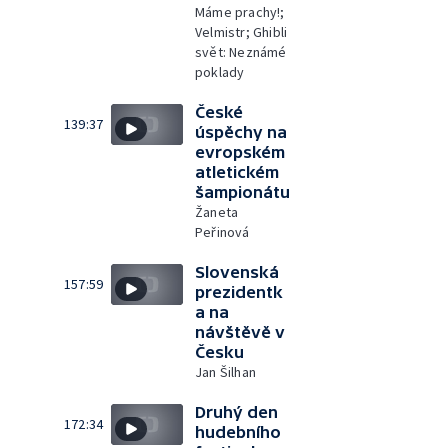
Máme prachy!;
Velmistr; Ghibli
svět: Neznámé
poklady
České
139:37
úspěchy na
evropském
atletickém
šampionátu
Žaneta
Peřinová
Slovenská
157:59
prezidentk
a na
návštěvě v
Česku
Jan Šilhan
Druhý den
172:34
hudebního