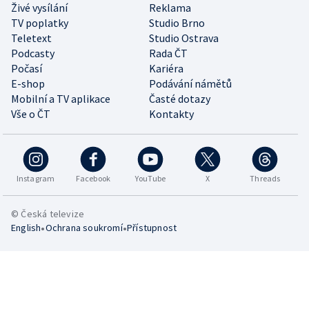
Živé vysílání
Reklama
TV poplatky
Studio Brno
Teletext
Studio Ostrava
Podcasty
Rada ČT
Počasí
Kariéra
E-shop
Podávání námětů
Mobilní a TV aplikace
Časté dotazy
Vše o ČT
Kontakty
Instagram
Facebook
YouTube
X
Threads
© Česká televize
•
•
English
Ochrana soukromí
Přístupnost