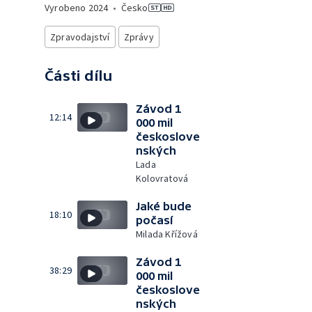
Vyrobeno
2024
•
Česko
Zpravodajství
Zprávy
Části dílu
Závod 1
12:14
000 mil
českoslove
nských
Lada
Kolovratová
Jaké bude
18:10
počasí
Milada Křížová
Závod 1
38:29
000 mil
českoslove
nských