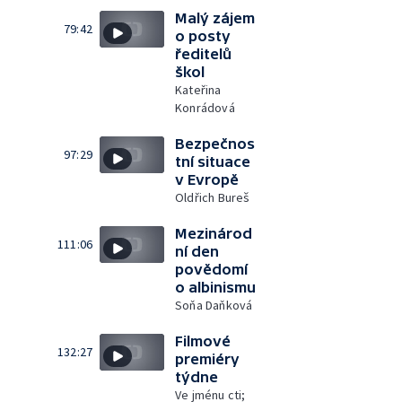
Malý zájem
79:42
o posty
ředitelů
škol
Kateřina
Konrádová
Bezpečnos
97:29
tní situace
v Evropě
Oldřich Bureš
Mezinárod
111:06
ní den
povědomí
o albinismu
Soňa Daňková
Filmové
132:27
premiéry
týdne
Ve jménu cti;