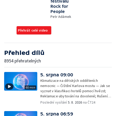
festivalu
Rock for
People
Petr Adámek
Přehrát celé video
Přehled dílů
8954 přehratelných
5. srpna 09:00
Klimatizace na dětských odděleních
nemocnic — Čištění Karlova mostu — Jak se
60 min
vyznat v klasifikaci hotelů pomocí hvězd;
Reklamace ubytování na dovolené; Rušení
dovolené kvůli přírodním živlům; Práva
Poslední vysílání
5. 8. 2026
na ČT24
cestujících v letecké dopravě; Půjčení auta
na dovolené v zahraničí; Platby a výběry na
5. srpna 06:59