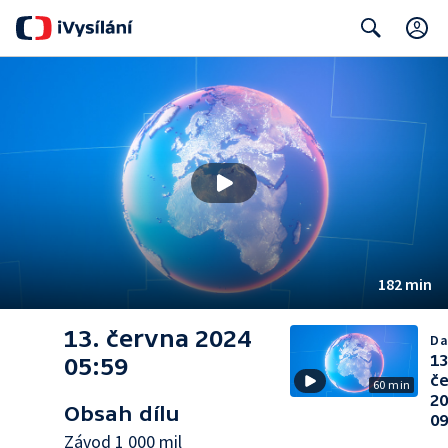
C
Search
182 min
13. června 2024
Da
13
05:59
č
60 min
2
Obsah dílu
09
Závod 1 000 mil