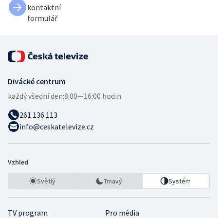
kontaktní
formulář
Divácké centrum
každý všední den:
8:00—16:00 hodin
261 136 113
info@ceskatelevize.cz
Vzhled
Světlý
Tmavý
Systém
TV program
Pro média