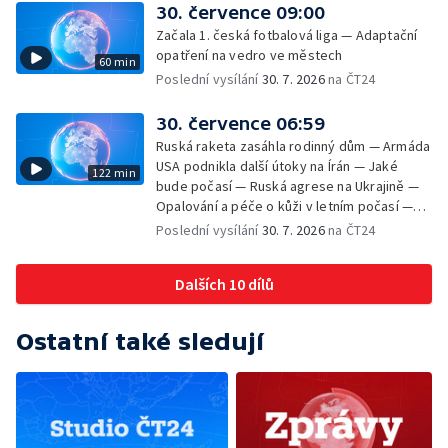
začíná výplata superdávky — Tropické
30. července 09:00
teploty zatěžují i volně žijící zvířata
Začala 1. česká fotbalová liga — Adaptační
opatření na vedro ve městech
60 min
Poslední vysílání
30. 7. 2026
na ČT24
30. července 06:59
Ruská raketa zasáhla rodinný dům — Armáda
USA podnikla další útoky na Írán — Jaké
122 min
bude počasí — Ruská agrese na Ukrajině —
Opalování a péče o kůži v letním počasí —
Filmové premiéry — Komedie Dovolená v
Poslední vysílání
30. 7. 2026
na ČT24
Českém ráji v kinech — SeČTeno — Vliv horka
na chování řidičů
Dalších 10 dílů
Ostatní také sledují