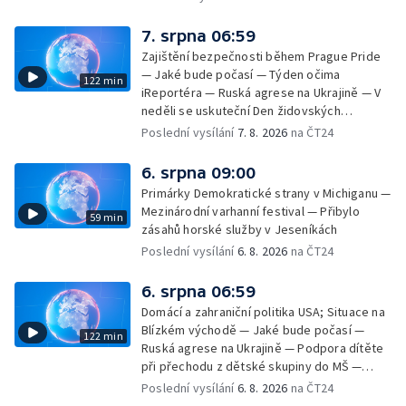
7. srpna 06:59
Zajištění bezpečnosti během Prague Pride
— Jaké bude počasí — Týden očima
122 min
iReportéra — Ruská agrese na Ukrajině — V
neděli se uskuteční Den židovských
památek — Vila Tugendhat slaví 25 let na
Poslední vysílání
7. 8. 2026
na ČT24
seznamu UNESCO — Mistrovství Evropy v
atletice 2026 — Výzkum: epidemie digitálních
6. srpna 09:00
závislostí je mýtus — Demolice vyhořelé
Primárky Demokratické strany v Michiganu —
výškové budovy ve Zlíně
Mezinárodní varhanní festival — Přibylo
59 min
zásahů horské služby v Jeseníkách
Poslední vysílání
6. 8. 2026
na ČT24
6. srpna 06:59
Domácí a zahraniční politika USA; Situace na
Blízkém východě — Jaké bude počasí —
122 min
Ruská agrese na Ukrajině — Podpora dítěte
při přechodu z dětské skupiny do MŠ —
Filmové premiéry týdne — Dvě deci tuše v
Poslední vysílání
6. 8. 2026
na ČT24
kinech — SeČTeno — Nedostatek léku na