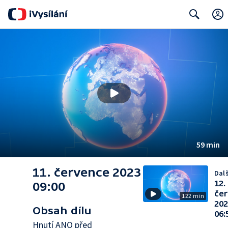
Search
59 min
11. července 2023
Dalš
12.
09:00
če
122 min
20
Obsah dílu
06:
Hnutí ANO před