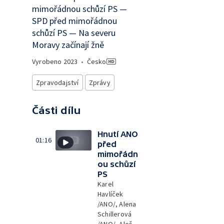
mimořádnou schůzí PS —
SPD před mimořádnou
schůzí PS — Na severu
Moravy začínají žně
Vyrobeno
2023
•
Česko
Zpravodajství
Zprávy
Části dílu
Hnutí ANO
01:16
před
mimořádn
ou schůzí
PS
Karel
Havlíček
/ANO/, Alena
Schillerová