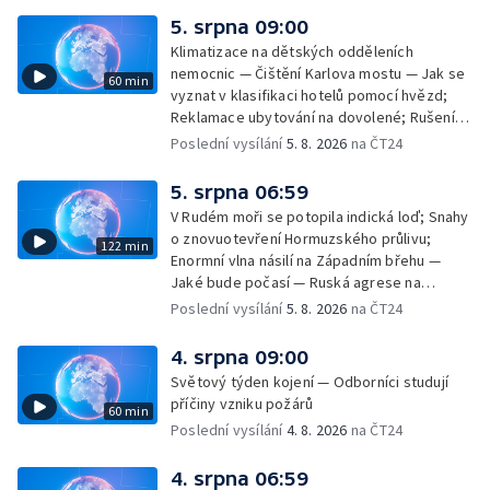
rakovinu prsu
5. srpna 09:00
Klimatizace na dětských odděleních
nemocnic — Čištění Karlova mostu — Jak se
60 min
vyznat v klasifikaci hotelů pomocí hvězd;
Reklamace ubytování na dovolené; Rušení
dovolené kvůli přírodním živlům; Práva
Poslední vysílání
5. 8. 2026
na ČT24
cestujících v letecké dopravě; Půjčení auta
na dovolené v zahraničí; Platby a výběry na
5. srpna 06:59
dovolené v zahraničí — Těžba léčivé rašeliny
V Rudém moři se potopila indická loď; Snahy
u Malé Morávky
o znovuotevření Hormuzského průlivu;
122 min
Enormní vlna násilí na Západním břehu —
Jaké bude počasí — Ruská agrese na
Ukrajině — Vliv veder na lidské orgány — Při
Poslední vysílání
5. 8. 2026
na ČT24
úderech v Kyjevské oblasti zahynulo 15 lidí
— Třem obcím na Brněnsku dočasně došla
4. srpna 09:00
pitná voda — SP v orientačním běhu v Česku
Světový týden kojení — Odborníci studují
— Horko a požáry sužují Evropu — Rybářský
příčiny vzniku požárů
60 min
příměstský tábor
Poslední vysílání
4. 8. 2026
na ČT24
4. srpna 06:59