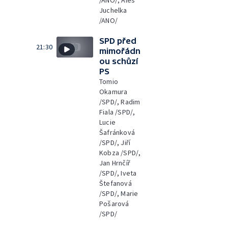
/ANO/, Aleš
Juchelka
/ANO/
SPD před
21:30
mimořádn
ou schůzí
PS
Tomio
Okamura
/SPD/, Radim
Fiala /SPD/,
Lucie
Šafránková
/SPD/, Jiří
Kobza /SPD/,
Jan Hrnčíř
/SPD/, Iveta
Štefanová
/SPD/, Marie
Pošarová
/SPD/