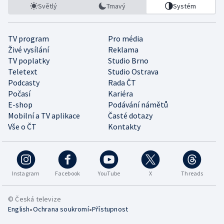
Světlý
Tmavý
Systém
TV program
Pro média
Živé vysílání
Reklama
TV poplatky
Studio Brno
Teletext
Studio Ostrava
Podcasty
Rada ČT
Počasí
Kariéra
E-shop
Podávání námětů
Mobilní a TV aplikace
Časté dotazy
Vše o ČT
Kontakty
Instagram
Facebook
YouTube
X
Threads
© Česká televize
•
•
English
Ochrana soukromí
Přístupnost