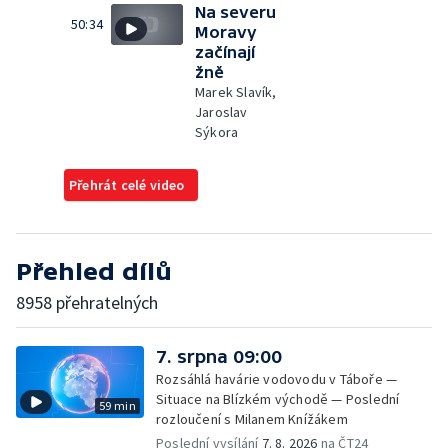
Na severu
50:34
Moravy
začínají
žně
Marek Slavík,
Jaroslav
Sýkora
Přehrát celé video
Přehled dílů
8958 přehratelných
7. srpna 09:00
Rozsáhlá havárie vodovodu v Táboře —
Situace na Blízkém východě — Poslední
59 min
rozloučení s Milanem Knížákem
Poslední vysílání
7. 8. 2026
na ČT24