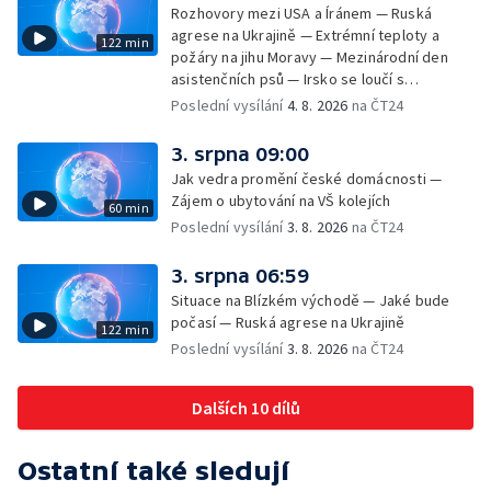
Rozhovory mezi USA a Íránem — Ruská
agrese na Ukrajině — Extrémní teploty a
122 min
požáry na jihu Moravy — Mezinárodní den
asistenčních psů — Irsko se loučí s
hudebníkem Glenem Hansardem
Poslední vysílání
4. 8. 2026
na ČT24
3. srpna 09:00
Jak vedra promění české domácnosti —
Zájem o ubytování na VŠ kolejích
60 min
Poslední vysílání
3. 8. 2026
na ČT24
3. srpna 06:59
Situace na Blízkém východě — Jaké bude
počasí — Ruská agrese na Ukrajině
122 min
Poslední vysílání
3. 8. 2026
na ČT24
Dalších 10 dílů
Ostatní také sledují