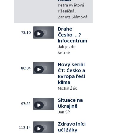
Petra Květová
Pšeničná,
Žaneta Slámová
Drahé
73:10
Česko, ...?
Infocentrum
Jak jezdit
šetrně
Nový seriál
80:04
ČT: Česko a
Evropa řeší
klima
Michal Žák
Situace na
97:38
Ukrajině
Jan Šír
Zdravotníci
112:14
učí žáky