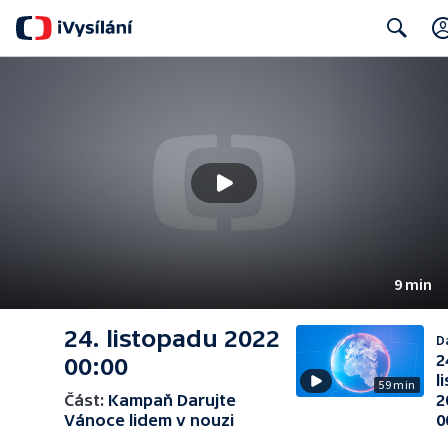
Search
9 min
24. listopadu 2022
Da
2
00:00
l
59 min
Část:
Kampaň Darujte
2
Vánoce lidem v nouzi
0