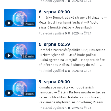
Poslední vysílání
7. 8. 2026
na ČT24
seznamu UNESCO — Mistrovství Evropy v
atletice 2026 — Výzkum: epidemie digitálních
6. srpna 09:00
závislostí je mýtus — Demolice vyhořelé
Primárky Demokratické strany v Michiganu —
výškové budovy ve Zlíně
Mezinárodní varhanní festival — Přibylo
59 min
zásahů horské služby v Jeseníkách
Poslední vysílání
6. 8. 2026
na ČT24
6. srpna 06:59
Domácí a zahraniční politika USA; Situace na
Blízkém východě — Jaké bude počasí —
122 min
Ruská agrese na Ukrajině — Podpora dítěte
při přechodu z dětské skupiny do MŠ —
Filmové premiéry týdne — Dvě deci tuše v
Poslední vysílání
6. 8. 2026
na ČT24
kinech — SeČTeno — Nedostatek léku na
rakovinu prsu
5. srpna 09:00
Klimatizace na dětských odděleních
nemocnic — Čištění Karlova mostu — Jak se
60 min
vyznat v klasifikaci hotelů pomocí hvězd;
Reklamace ubytování na dovolené; Rušení
dovolené kvůli přírodním živlům; Práva
Poslední vysílání
5. 8. 2026
na ČT24