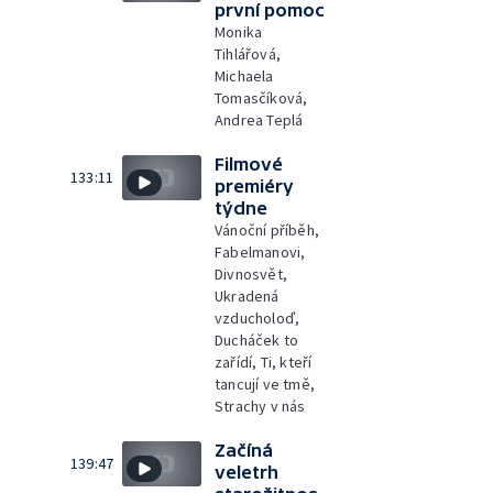
první pomoc
Monika
Tihlářová,
Michaela
Tomasčíková,
Andrea Teplá
Filmové
133:11
premiéry
týdne
Vánoční příběh,
Fabelmanovi,
Divnosvět,
Ukradená
vzducholoď,
Ducháček to
zařídí, Ti, kteří
tancují ve tmě,
Strachy v nás
Začíná
139:47
veletrh