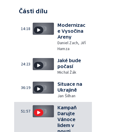
Části dílu
Modernizac
14:18
e Vysočina
Areny
Daniel Zach, Jiří
Hamza
Jaké bude
24:23
počasí
Michal Žák
Situace na
36:19
Ukrajině
Jan Šilhan
Kampaň
51:57
Darujte
Vánoce
lidem v
nouzi