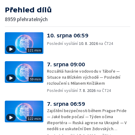
Přehled dílů
8959 přehratelných
10. srpna 06:59
Poslední vysílání
10. 8. 2026
na ČT24
121 min
7. srpna 09:00
Rozsáhlá havárie vodovodu v Táboře —
Situace na Blízkém východě — Poslední
59 min
rozloučení s Milanem Knížákem
Poslední vysílání
7. 8. 2026
na ČT24
7. srpna 06:59
Zajištění bezpečnosti během Prague Pride
— Jaké bude počasí — Týden očima
122 min
iReportéra — Ruská agrese na Ukrajině — V
neděli se uskuteční Den židovských
památek — Vila Tugendhat slaví 25 let na