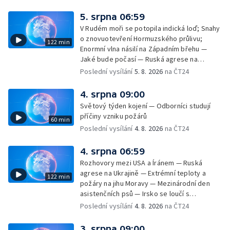
cestujících v letecké dopravě; Půjčení auta
na dovolené v zahraničí; Platby a výběry na
5. srpna 06:59
dovolené v zahraničí — Těžba léčivé rašeliny
V Rudém moři se potopila indická loď; Snahy
u Malé Morávky
o znovuotevření Hormuzského průlivu;
122 min
Enormní vlna násilí na Západním břehu —
Jaké bude počasí — Ruská agrese na
Ukrajině — Vliv veder na lidské orgány — Při
Poslední vysílání
5. 8. 2026
na ČT24
úderech v Kyjevské oblasti zahynulo 15 lidí
— Třem obcím na Brněnsku dočasně došla
4. srpna 09:00
pitná voda — SP v orientačním běhu v Česku
Světový týden kojení — Odborníci studují
— Horko a požáry sužují Evropu — Rybářský
příčiny vzniku požárů
60 min
příměstský tábor
Poslední vysílání
4. 8. 2026
na ČT24
4. srpna 06:59
Rozhovory mezi USA a Íránem — Ruská
agrese na Ukrajině — Extrémní teploty a
122 min
požáry na jihu Moravy — Mezinárodní den
asistenčních psů — Irsko se loučí s
hudebníkem Glenem Hansardem
Poslední vysílání
4. 8. 2026
na ČT24
3. srpna 09:00