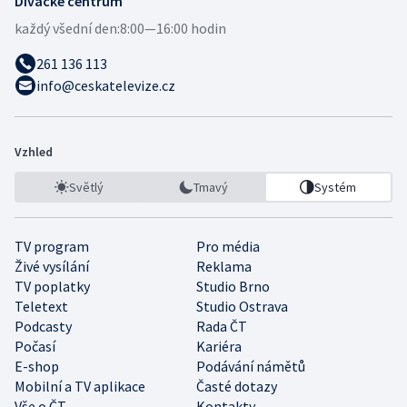
Divácké centrum
každý všední den:
8:00—16:00 hodin
261 136 113
info@ceskatelevize.cz
Vzhled
Světlý
Tmavý
Systém
TV program
Pro média
Živé vysílání
Reklama
TV poplatky
Studio Brno
Teletext
Studio Ostrava
Podcasty
Rada ČT
Počasí
Kariéra
E-shop
Podávání námětů
Mobilní a TV aplikace
Časté dotazy
Vše o ČT
Kontakty