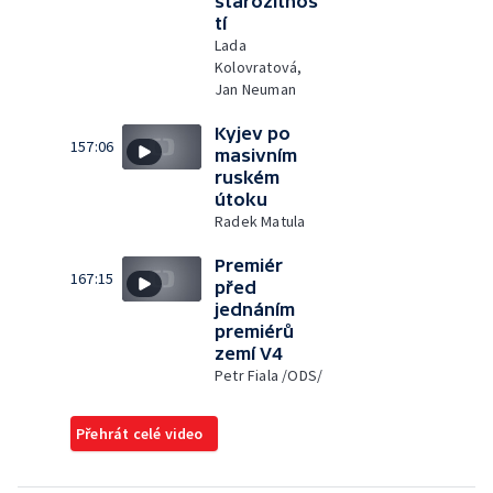
starožitnos
tí
Lada
Kolovratová,
Jan Neuman
Kyjev po
157:06
masivním
ruském
útoku
Radek Matula
Premiér
167:15
před
jednáním
premiérů
zemí V4
Petr Fiala /ODS/
Přehrát celé video