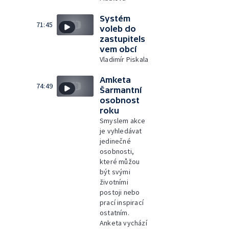
Systém
71:45
voleb do
zastupitels
vem obcí
Vladimír Piskala
Amketa
74:49
Šarmantní
osobnost
roku
Smyslem akce
je vyhledávat
jedinečné
osobnosti,
které můžou
být svými
životními
postoji nebo
prací inspirací
ostatním.
Anketa vychází