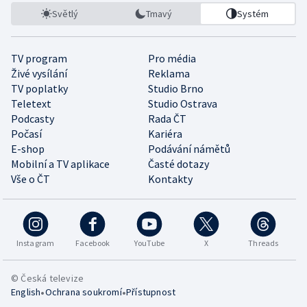
Světlý
Tmavý
Systém
TV program
Pro média
Živé vysílání
Reklama
TV poplatky
Studio Brno
Teletext
Studio Ostrava
Podcasty
Rada ČT
Počasí
Kariéra
E-shop
Podávání námětů
Mobilní a TV aplikace
Časté dotazy
Vše o ČT
Kontakty
Instagram
Facebook
YouTube
X
Threads
© Česká televize
•
•
English
Ochrana soukromí
Přístupnost