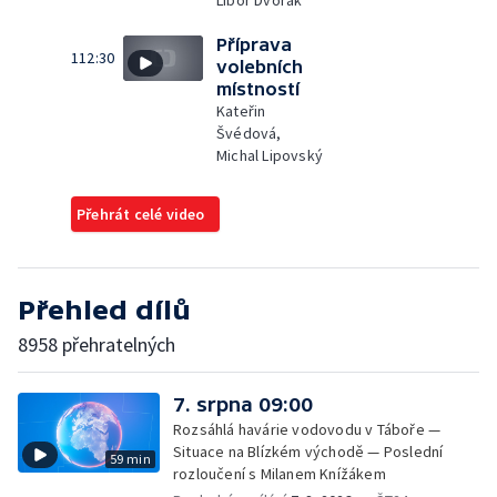
Libor Dvořák
Příprava
112:30
volebních
místností
Kateřin
Švédová,
Michal Lipovský
Přehrát celé video
Přehled dílů
8958 přehratelných
7. srpna 09:00
Rozsáhlá havárie vodovodu v Táboře —
Situace na Blízkém východě — Poslední
59 min
rozloučení s Milanem Knížákem