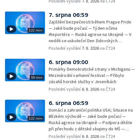
Poslední vysílání
7. 8. 2026
na ČT24
7. srpna 06:59
Zajištění bezpečnosti během Prague Pride
— Jaké bude počasí — Týden očima
122 min
iReportéra — Ruská agrese na Ukrajině — V
neděli se uskuteční Den židovských
památek — Vila Tugendhat slaví 25 let na
Poslední vysílání
7. 8. 2026
na ČT24
seznamu UNESCO — Mistrovství Evropy v
atletice 2026 — Výzkum: epidemie digitálních
6. srpna 09:00
závislostí je mýtus — Demolice vyhořelé
Primárky Demokratické strany v Michiganu —
výškové budovy ve Zlíně
Mezinárodní varhanní festival — Přibylo
59 min
zásahů horské služby v Jeseníkách
Poslední vysílání
6. 8. 2026
na ČT24
6. srpna 06:59
Domácí a zahraniční politika USA; Situace na
Blízkém východě — Jaké bude počasí —
122 min
Ruská agrese na Ukrajině — Podpora dítěte
při přechodu z dětské skupiny do MŠ —
Filmové premiéry týdne — Dvě deci tuše v
Poslední vysílání
6. 8. 2026
na ČT24