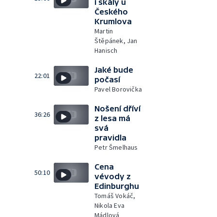
í skály u
Českého
Krumlova
Martin
Štěpánek, Jan
Hanisch
Jaké bude
22:01
počasí
Pavel Borovička
Nošení dříví
36:26
z lesa má
svá
pravidla
Petr Šmelhaus
Cena
50:10
vévody z
Edinburghu
Tomáš Vokáč,
Nikola Eva
Mádlová