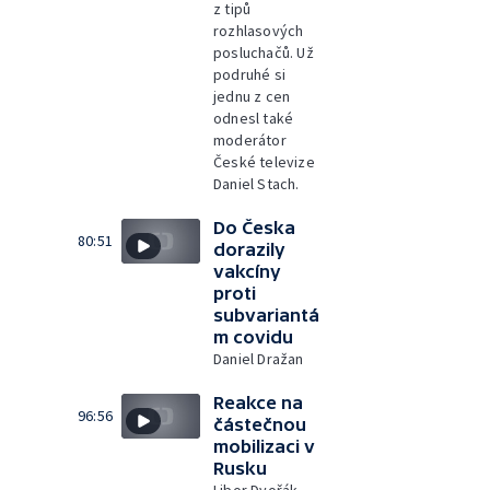
z tipů
rozhlasových
posluchačů. Už
podruhé si
jednu z cen
odnesl také
moderátor
České televize
Daniel Stach.
Do Česka
80:51
dorazily
vakcíny
proti
subvariantá
m covidu
Daniel Dražan
Reakce na
96:56
částečnou
mobilizaci v
Rusku