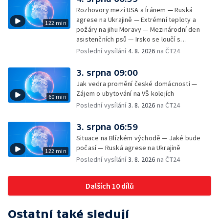
Rozhovory mezi USA a Íránem — Ruská
agrese na Ukrajině — Extrémní teploty a
122 min
požáry na jihu Moravy — Mezinárodní den
asistenčních psů — Irsko se loučí s
hudebníkem Glenem Hansardem
Poslední vysílání
4. 8. 2026
na ČT24
3. srpna 09:00
Jak vedra promění české domácnosti —
Zájem o ubytování na VŠ kolejích
60 min
Poslední vysílání
3. 8. 2026
na ČT24
3. srpna 06:59
Situace na Blízkém východě — Jaké bude
počasí — Ruská agrese na Ukrajině
122 min
Poslední vysílání
3. 8. 2026
na ČT24
Dalších 10 dílů
Ostatní také sledují