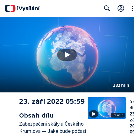
Cl
Search
182 min
23. září 2022 05:59
Da
dí
2
Obsah dílu
59 min
z
Zabezpečení skály u Českého
2
Krumlova — Jaké bude počasí
0