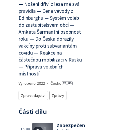
— Nošení dříví z lesa má svá
pravidla — Cena vévody z
Edinburghu — Systém voleb
do zastupitelsvem obcí —
Amketa Šarmantní osobnost
roku — Do Česka dorazily
vakcíny proti subvariantám
covidu — Reakce na
částečnou mobilizaci v Rusku
— Příprava volebních
místností
Vyrobeno
2022
•
Česko
Zpravodajství
Zprávy
Části dílu
Zabezpečen
15:00