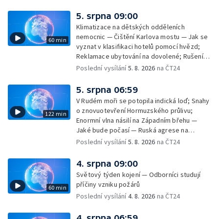
kinech — SeČTeno — Nedostatek léku na
rakovinu prsu
5. srpna 09:00
Klimatizace na dětských odděleních
nemocnic — Čištění Karlova mostu — Jak se
60 min
vyznat v klasifikaci hotelů pomocí hvězd;
Reklamace ubytování na dovolené; Rušení
dovolené kvůli přírodním živlům; Práva
Poslední vysílání
5. 8. 2026
na ČT24
cestujících v letecké dopravě; Půjčení auta
na dovolené v zahraničí; Platby a výběry na
5. srpna 06:59
dovolené v zahraničí — Těžba léčivé rašeliny
V Rudém moři se potopila indická loď; Snahy
u Malé Morávky
o znovuotevření Hormuzského průlivu;
122 min
Enormní vlna násilí na Západním břehu —
Jaké bude počasí — Ruská agrese na
Ukrajině — Vliv veder na lidské orgány — Při
Poslední vysílání
5. 8. 2026
na ČT24
úderech v Kyjevské oblasti zahynulo 15 lidí
— Třem obcím na Brněnsku dočasně došla
4. srpna 09:00
pitná voda — SP v orientačním běhu v Česku
Světový týden kojení — Odborníci studují
— Horko a požáry sužují Evropu — Rybářský
příčiny vzniku požárů
60 min
příměstský tábor
Poslední vysílání
4. 8. 2026
na ČT24
4. srpna 06:59