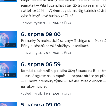
iReportéra — Ruská agrese na Ukrajině — V neděli se
památek — Vila Tugendhat slaví 25 let na seznamu 
v atletice 2026 — Výzkum: epidemie digitálních závis
vyhořelé výškové budovy ve Zlíně
Poslední vysílání
7. 8. 2026
na ČT24
6. srpna 09:00
Primárky Demokratické strany v Michiganu — Mezinár
59 min
Přibylo zásahů horské služby v Jeseníkách
Poslední vysílání
6. 8. 2026
na ČT24
6. srpna 06:59
Domácí a zahraniční politika USA; Situace na Blízké
122 min
— Ruská agrese na Ukrajině — Podpora dítěte při pře
— Filmové premiéry týdne — Dvě deci tuše v kinech 
na rakovinu prsu
Poslední vysílání
6. 8. 2026
na ČT24
5. srpna 09:00