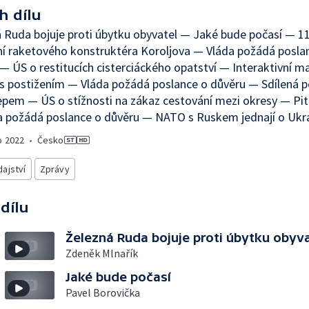
h dílu
 Ruda bojuje proti úbytku obyvatel — Jaké bude počasí — 11
í raketového konstruktéra Koroljova — Vláda požádá posla
— ÚS o restitucích cisterciáckého opatství — Interaktivní m
i s postižením — Vláda požádá poslance o důvěru — Sdílená p
pem — ÚS o stížnosti na zákaz cestování mezi okresy — Pití
 požádá poslance o důvěru — NATO s Ruskem jednají o Ukra
o
2022
•
Česko
ajství
Zprávy
 dílu
Železná Ruda bojuje proti úbytku obyv
Zdeněk Mlnařík
Jaké bude počasí
Pavel Borovička