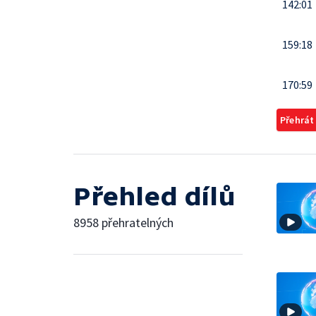
142:01
159:18
170:59
Přehrát
Přehled dílů
8958 přehratelných