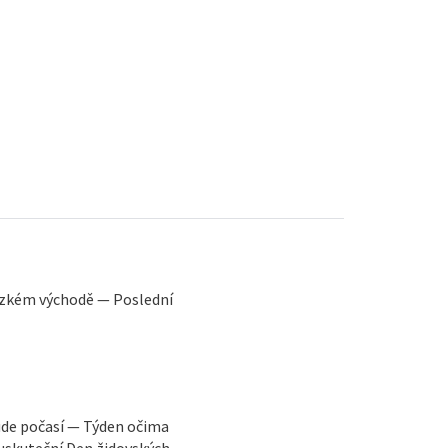
lízkém východě — Poslední
ude počasí — Týden očima