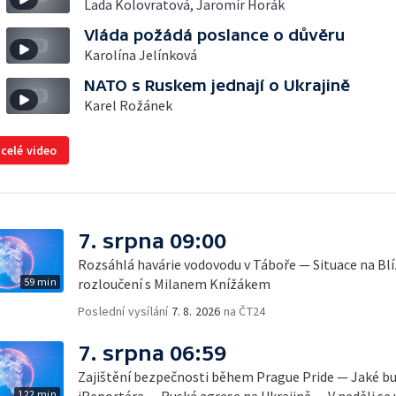
Lada Kolovratová, Jaromír Horák
Vláda požádá poslance o důvěru
Karolína Jelínková
NATO s Ruskem jednají o Ukrajině
Karel Rožánek
 celé video
7. srpna 09:00
Rozsáhlá havárie vodovodu v Táboře — Situace na B
59 min
rozloučení s Milanem Knížákem
Poslední vysílání
7. 8. 2026
na ČT24
7. srpna 06:59
Zajištění bezpečnosti během Prague Pride — Jaké b
122 min