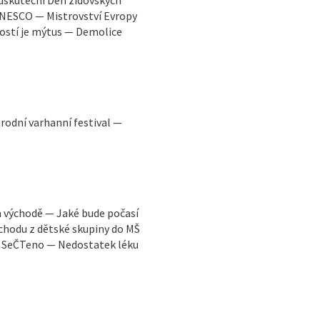
 uskuteční Den židovských
UNESCO — Mistrovství Evropy
lostí je mýtus — Demolice
odní varhanní festival —
m východě — Jaké bude počasí
chodu z dětské skupiny do MŠ
— SeČTeno — Nedostatek léku