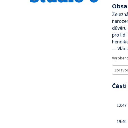
Obsa
Železná
narozen
důvěru 
pro lid
hendike
— Vláda
Vyroben
Zpravod
Části
12:47
19:40