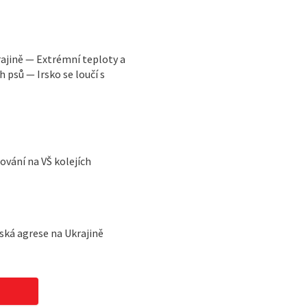
ajině — Extrémní teploty a
 psů — Irsko se loučí s
vání na VŠ kolejích
ská agrese na Ukrajině