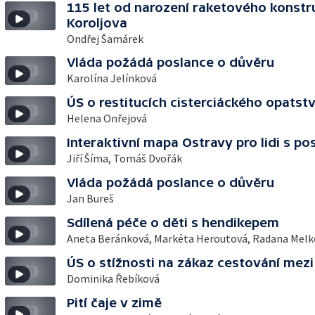
115 let od narození raketového konstr
Koroljova
Ondřej Šamárek
Vláda požádá poslance o důvěru
Karolína Jelínková
ÚS o restitucích cisterciáckého opatstv
Helena Onřejová
Interaktivní mapa Ostravy pro lidi s po
Jiří Šíma, Tomáš Dvořák
Vláda požádá poslance o důvěru
Jan Bureš
Sdílená péče o děti s hendikepem
Aneta Beránková, Markéta Heroutová, Radana Melk
ÚS o stížnosti na zákaz cestování mezi
Dominika Řebíková
Pití čaje v zimě