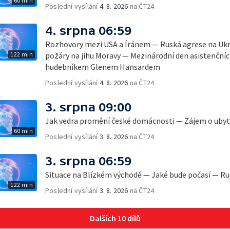
60 min
Poslední vysílání
4. 8. 2026
na ČT24
4. srpna 06:59
Rozhovory mezi USA a Íránem — Ruská agrese na Ukr
122 min
požáry na jihu Moravy — Mezinárodní den asistenčních
hudebníkem Glenem Hansardem
Poslední vysílání
4. 8. 2026
na ČT24
3. srpna 09:00
Jak vedra promění české domácnosti — Zájem o ubyto
60 min
Poslední vysílání
3. 8. 2026
na ČT24
3. srpna 06:59
Situace na Blízkém východě — Jaké bude počasí — Ru
122 min
Poslední vysílání
3. 8. 2026
na ČT24
Dalších 10 dílů