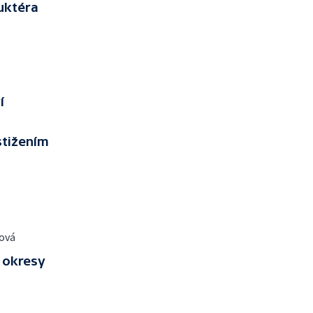
uktéra
í
stižením
ová
 okresy