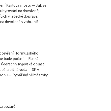
ění Karlova mostu — Jak se
 ubytování na dovolené;
cích v letecké dopravě;
 na dovolené v zahraničí —
vuotevření Hormuzského
ké bude počasí — Ruská
i úderech v Kyjevské oblasti
došla pitná voda — SP v
vropu — Rybářský příměstský
iku požárů