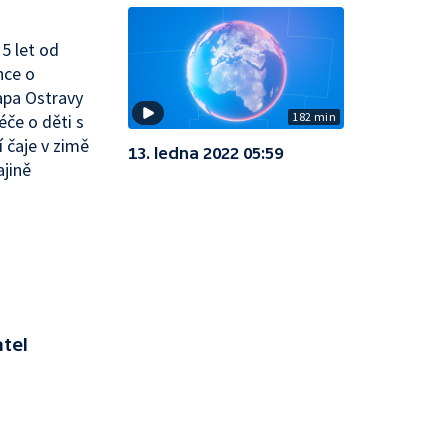
5 let od
nce o
apa Ostravy
182 min
éče o děti s
 čaje v zimě
13. ledna 2022 05:59
jině
atel