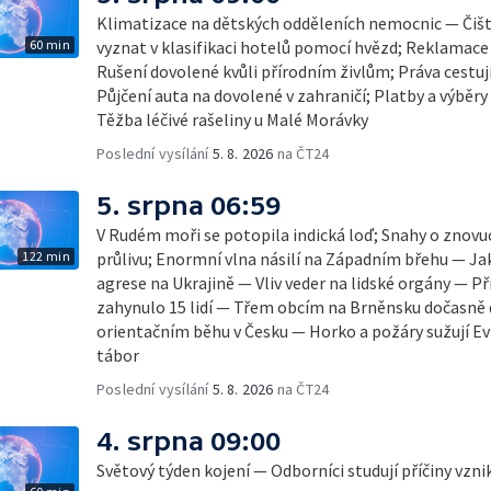
Klimatizace na dětských odděleních nemocnic — Čišt
60 min
vyznat v klasifikaci hotelů pomocí hvězd; Reklamace
Rušení dovolené kvůli přírodním živlům; Práva cestují
Půjčení auta na dovolené v zahraničí; Platby a výběry
Těžba léčivé rašeliny u Malé Morávky
Poslední vysílání
5. 8. 2026
na ČT24
5. srpna 06:59
V Rudém moři se potopila indická loď; Snahy o zno
122 min
průlivu; Enormní vlna násilí na Západním břehu — Ja
agrese na Ukrajině — Vliv veder na lidské orgány — Př
zahynulo 15 lidí — Třem obcím na Brněnsku dočasně 
orientačním běhu v Česku — Horko a požáry sužují E
tábor
Poslední vysílání
5. 8. 2026
na ČT24
4. srpna 09:00
Světový týden kojení — Odborníci studují příčiny vzn