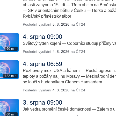
oblasti zahynulo 15 lidí — Třem obcím na Brněnsk
— SP v orientačním běhu v Česku — Horko a požá
Rybářský příměstský tábor
Poslední vysílání
5. 8. 2026
na ČT24
4. srpna 09:00
Světový týden kojení — Odborníci studují příčiny v
60 min
Poslední vysílání
4. 8. 2026
na ČT24
4. srpna 06:59
Rozhovory mezi USA a Íránem — Ruská agrese na
122 min
teploty a požáry na jihu Moravy — Mezinárodní de
se loučí s hudebníkem Glenem Hansardem
Poslední vysílání
4. 8. 2026
na ČT24
3. srpna 09:00
Jak vedra promění české domácnosti — Zájem o ub
60 min