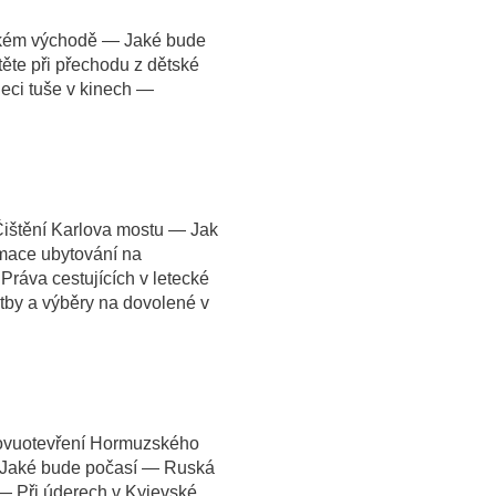
ízkém východě — Jaké bude
te při přechodu z dětské
eci tuše v kinech —
ištění Karlova mostu — Jak
amace ubytování na
Práva cestujících v letecké
atby a výběry na dovolené v
novuotevření Hormuzského
— Jaké bude počasí — Ruská
 — Při úderech v Kyjevské