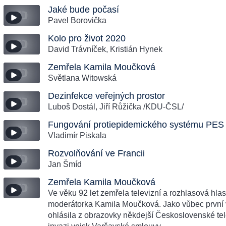
Jaké bude počasí
Pavel Borovička
Kolo pro život 2020
David Trávníček, Kristián Hynek
Zemřela Kamila Moučková
Světlana Witowská
Dezinfekce veřejných prostor
Luboš Dostál, Jiří Růžička /KDU-ČSL/
Fungování protiepidemického systému PES
Vladimír Piskala
Rozvolňování ve Francii
Jan Šmíd
Zemřela Kamila Moučková
Ve věku 92 let zemřela televizní a rozhlasová hlas
moderátorka Kamila Moučková. Jako vůbec první 
ohlásila z obrazovky někdejší Československé te