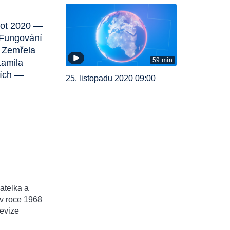
vot 2020 —
 Fungování
 Zemřela
59 min
Kamila
cích —
25. listopadu 2020 09:00
atelka a
v roce 1968
levize