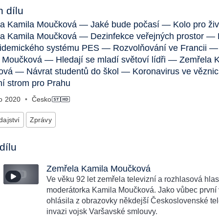
 dílu
a Kamila Moučková — Jaké bude počasí — Kolo pro ži
a Kamila Moučková — Dezinfekce veřejných prostor —
pidemického systému PES — Rozvolňování ve Francii —
 Moučková — Hledají se mladí světoví lídři — Zemřela 
vá — Návrat studentů do škol — Koronavirus ve vězni
í strom pro Prahu
no
2020
•
Česko
ajství
Zprávy
dílu
Zemřela Kamila Moučková
Ve věku 92 let zemřela televizní a rozhlasová hlas
moderátorka Kamila Moučková. Jako vůbec první 
ohlásila z obrazovky někdejší Československé te
invazi vojsk Varšavské smlouvy.