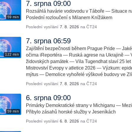
7. srpna 09:00
Rozsáhlá havárie vodovodu v Táboře — Situace 
59 min
Poslední rozloučení s Milanem Knížákem
Poslední vysílání
7. 8. 2026
na ČT24
7. srpna 06:59
Zajištění bezpečnosti během Prague Pride — Jak
122 min
očima iReportéra — Ruská agrese na Ukrajině — V
židovských památek — Vila Tugendhat slaví 25 
Mistrovství Evropy v atletice 2026 — Výzkum: epidem
mýtus — Demolice vyhořelé výškové budovy ve Zl
Poslední vysílání
7. 8. 2026
na ČT24
6. srpna 09:00
Primárky Demokratické strany v Michiganu — Mezin
59 min
Přibylo zásahů horské služby v Jeseníkách
Poslední vysílání
6. 8. 2026
na ČT24