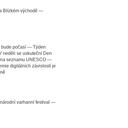
na Blízkém východě —
é bude počasí — Týden
 neděli se uskuteční Den
let na seznamu UNESCO —
ie digitálních závislostí je
íně
árodní varhanní festival —