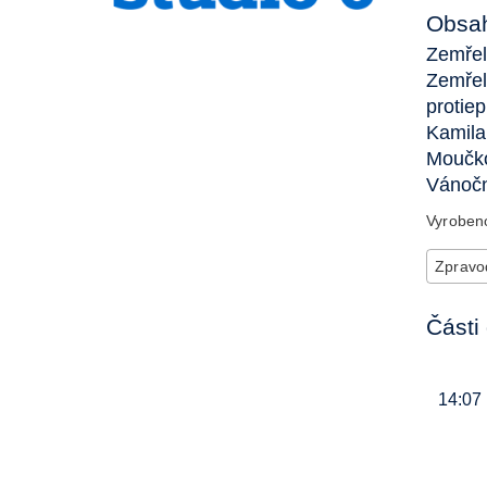
Obsah
Zemřel
Zemřel
protie
Kamila
Moučko
Vánočn
Vyrobe
Zpravod
Části 
14:07