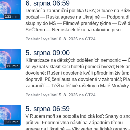
6. srpna 06:59
Domácí a zahraniční politika USA; Situace na Bl
122 min
počasí — Ruská agrese na Ukrajině — Podpora dítě
skupiny do MŠ — Filmové premiéry týdne — Dvě d
SeČTeno — Nedostatek léku na rakovinu prsu
Poslední vysílání
6. 8. 2026
na ČT24
5. srpna 09:00
Klimatizace na dětských odděleních nemocnic — Č
60 min
se vyznat v klasifikaci hotelů pomocí hvězd; Rekl
dovolené; Rušení dovolené kvůli přírodním živlům; 
dopravě; Půjčení auta na dovolené v zahraničí; Pl
zahraničí — Těžba léčivé rašeliny u Malé Morávky
Poslední vysílání
5. 8. 2026
na ČT24
5. srpna 06:59
V Rudém moři se potopila indická loď; Snahy o z
122 min
průlivu; Enormní vlna násilí na Západním břehu 
agrese na Ukrajině — Vliv veder na lidské orgány