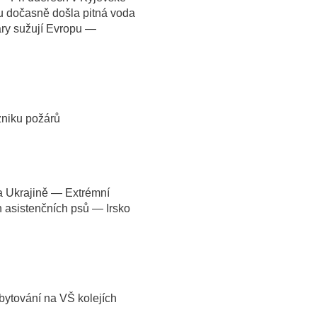
u dočasně došla pitná voda
ry sužují Evropu —
zniku požárů
 Ukrajině — Extrémní
n asistenčních psů — Irsko
ytování na VŠ kolejích