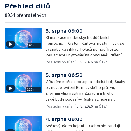
Přehled dílů
8954 přehratelných
5. srpna 09:00
Klimatizace na dětských odděleních
nemocnic — Čištění Karlova mostu — Jak se
60 min
vyznat v klasifikaci hotelů pomocí hvězd;
Reklamace ubytování na dovolené; Rušení
dovolené kvůli přírodním živlům; Práva
Poslední vysílání
5. 8. 2026
na ČT24
cestujících v letecké dopravě; Půjčení auta
na dovolené v zahraničí; Platby a výběry na
5. srpna 06:59
dovolené v zahraničí — Těžba léčivé rašeliny
V Rudém moři se potopila indická loď; Snahy
u Malé Morávky
o znovuotevření Hormuzského průlivu;
122 min
Enormní vlna násilí na Západním břehu —
Jaké bude počasí — Ruská agrese na
Ukrajině — Vliv veder na lidské orgány — Při
Poslední vysílání
5. 8. 2026
na ČT24
úderech v Kyjevské oblasti zahynulo 15 lidí
— Třem obcím na Brněnsku dočasně došla
4. srpna 09:00
pitná voda — SP v orientačním běhu v Česku
Světový týden kojení — Odborníci studují
— Horko a požáry sužují Evropu — Rybářský