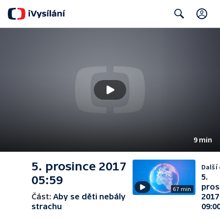
C
Search
9 min
5. prosince 2017
Další 
5.
05:59
pros
67 min
Část:
Aby se děti nebály
2017
strachu
09:0