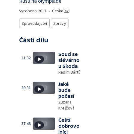
Rusů na olympiádě
Vyrobeno
2017
•
Česko
Zpravodajství
Zprávy
Části dílu
Soud se
11:32
slévárno
u Škoda
Radim Bártů
Jaké
20:31
bude
počasí
Zuzana
Krejčová
Čeští
37:48
dobrovo
lníci