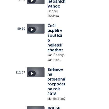
letošních
Vánoc
Ondřej
Topinka
Češi
99:50
uspěli v
soutěži
o
nejlepší
chatbot
Jan Šedivý,
Jan Pichl
Sněmov
112:07
na
projedná
rozpočet
na rok
2018
Martin Slaný
Brífink