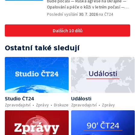
bude počasí — Ruská agrese na Ukrajině —
Opalování a péče o kůži v letním počasí —
Filmové premiéry — Komedie Dovolená v
Poslední vysílání
30. 7. 2026
na ČT24
Českém ráji v kinech — SeČTeno — Vliv horka
na chování řidičů
Dalších 10 dílů
Ostatní také sledují
Studio ČT24
Události
Zpravodajství
Zprávy
Diskuze
Zpravodajství
Zprávy