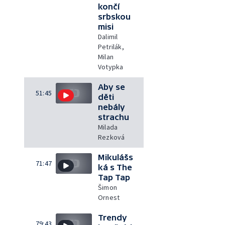
končí
srbskou
misi
Dalimil
Petrilák,
Milan
Votypka
Aby se
51:45
děti
nebály
strachu
Milada
Rezková
Mikulášs
71:47
ká s The
Tap Tap
Šimon
Ornest
Trendy
79:43