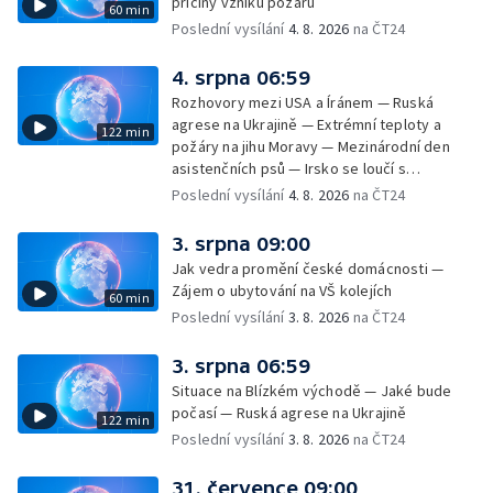
příčiny vzniku požárů
60 min
příměstský tábor
Poslední vysílání
4. 8. 2026
na ČT24
4. srpna 06:59
Rozhovory mezi USA a Íránem — Ruská
agrese na Ukrajině — Extrémní teploty a
122 min
požáry na jihu Moravy — Mezinárodní den
asistenčních psů — Irsko se loučí s
hudebníkem Glenem Hansardem
Poslední vysílání
4. 8. 2026
na ČT24
3. srpna 09:00
Jak vedra promění české domácnosti —
Zájem o ubytování na VŠ kolejích
60 min
Poslední vysílání
3. 8. 2026
na ČT24
3. srpna 06:59
Situace na Blízkém východě — Jaké bude
počasí — Ruská agrese na Ukrajině
122 min
Poslední vysílání
3. 8. 2026
na ČT24
31. července 09:00