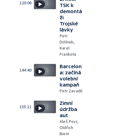
120:06
TSK k
demontá
ži
Trojské
lávky
Petr
Dolínek,
Karel
Frankota
Barcelon
144:40
a: začíná
volební
kampaň
Petr Zavadil
Zimní
155:11
údržba
aut
Aleš Povr,
Oldřich
Biem