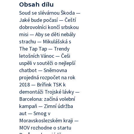
Obsah dílu
Soud se slévárnou Škoda —
Jaké bude počasí — Čeští
dobrovolníci končí srbskou
misi — Aby se děti nebály
strachu — Mikulášská s
The Tap Tap — Trendy
letošních Vánoc — Češi
uspěli v soutěži o nejlepší
chatbot — Sněmovna
projedná rozpočet na rok
2018 — Brífink TSK k
demontáži Trojské lávky —
Barcelona: začíná volební
kampaň — Zimní údržba
aut — Smog v
Moravskoslezském kraji —
MOV rozhodne o startu