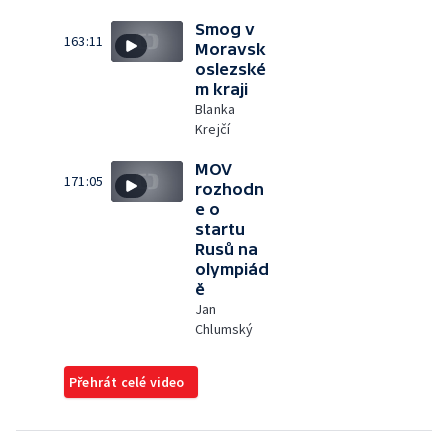
Smog v
163:11
Moravsk
oslezské
m kraji
Blanka
Krejčí
MOV
171:05
rozhodn
e o
startu
Rusů na
olympiád
ě
Jan
Chlumský
Přehrát celé video