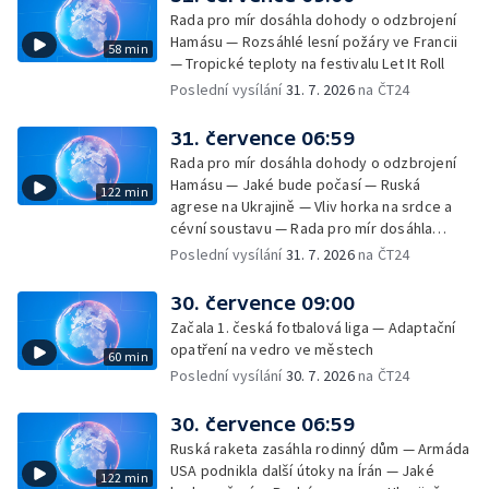
Rada pro mír dosáhla dohody o odzbrojení
Hamásu — Rozsáhlé lesní požáry ve Francii
58 min
— Tropické teploty na festivalu Let It Roll
Poslední vysílání
31. 7. 2026
na ČT24
31. července 06:59
Rada pro mír dosáhla dohody o odzbrojení
Hamásu — Jaké bude počasí — Ruská
122 min
agrese na Ukrajině — Vliv horka na srdce a
cévní soustavu — Rada pro mír dosáhla
dohody o odzbrojení Hamásu — Dokument
Poslední vysílání
31. 7. 2026
na ČT24
Veřejný prostor Františka Skály — V srpnu
začíná výplata superdávky — Tropické
30. července 09:00
teploty zatěžují i volně žijící zvířata
Začala 1. česká fotbalová liga — Adaptační
opatření na vedro ve městech
60 min
Poslední vysílání
30. 7. 2026
na ČT24
30. července 06:59
Ruská raketa zasáhla rodinný dům — Armáda
USA podnikla další útoky na Írán — Jaké
122 min