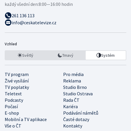
každý všední den:
8:00—16:00 hodin
261 136 113
info@ceskatelevize.cz
Vzhled
Světlý
Tmavý
Systém
TV program
Pro média
Živé vysílání
Reklama
TV poplatky
Studio Brno
Teletext
Studio Ostrava
Podcasty
Rada ČT
Počasí
Kariéra
E-shop
Podávání námětů
Mobilní a TV aplikace
Časté dotazy
Vše o ČT
Kontakty