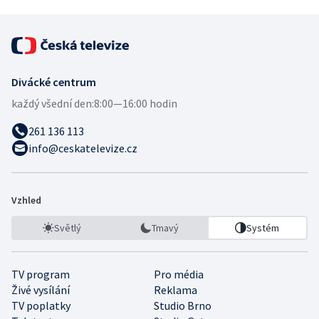
Divácké centrum
každý všední den:
8:00—16:00 hodin
261 136 113
info@ceskatelevize.cz
Vzhled
Světlý
Tmavý
Systém
TV program
Pro média
Živé vysílání
Reklama
TV poplatky
Studio Brno