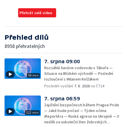
Přehrát celé video
Přehled dílů
8958 přehratelných
7. srpna 09:00
Rozsáhlá havárie vodovodu v Táboře —
Situace na Blízkém východě — Poslední
59 min
rozloučení s Milanem Knížákem
Poslední vysílání
7. 8. 2026
na ČT24
7. srpna 06:59
Zajištění bezpečnosti během Prague Pride
— Jaké bude počasí — Týden očima
122 min
iReportéra — Ruská agrese na Ukrajině — V
neděli se uskuteční Den židovských