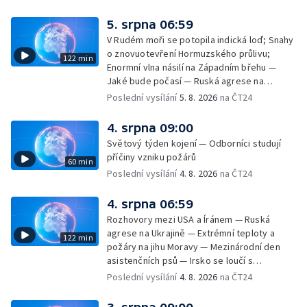
cestujících v letecké dopravě; Půjčení auta
na dovolené v zahraničí; Platby a výběry na
5. srpna 06:59
dovolené v zahraničí — Těžba léčivé rašeliny
V Rudém moři se potopila indická loď; Snahy
u Malé Morávky
o znovuotevření Hormuzského průlivu;
122 min
Enormní vlna násilí na Západním břehu —
Jaké bude počasí — Ruská agrese na
Ukrajině — Vliv veder na lidské orgány — Při
Poslední vysílání
5. 8. 2026
na ČT24
úderech v Kyjevské oblasti zahynulo 15 lidí
— Třem obcím na Brněnsku dočasně došla
4. srpna 09:00
pitná voda — SP v orientačním běhu v Česku
Světový týden kojení — Odborníci studují
— Horko a požáry sužují Evropu — Rybářský
příčiny vzniku požárů
60 min
příměstský tábor
Poslední vysílání
4. 8. 2026
na ČT24
4. srpna 06:59
Rozhovory mezi USA a Íránem — Ruská
agrese na Ukrajině — Extrémní teploty a
122 min
požáry na jihu Moravy — Mezinárodní den
asistenčních psů — Irsko se loučí s
hudebníkem Glenem Hansardem
Poslední vysílání
4. 8. 2026
na ČT24