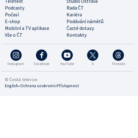
Teletext
Studio Ostrava
Podcasty
Rada ČT
Počasí
Kariéra
E-shop
Podávání námětů
Mobilní a TV aplikace
Časté dotazy
Vše o ČT
Kontakty
Instagram
Facebook
YouTube
X
Threads
© Česká televize
•
•
English
Ochrana soukromí
Přístupnost