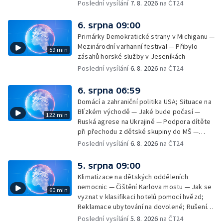
památek — Vila Tugendhat slaví 25 let na
Poslední vysílání
7. 8. 2026
na ČT24
seznamu UNESCO — Mistrovství Evropy v
atletice 2026 — Výzkum: epidemie digitálních
6. srpna 09:00
závislostí je mýtus — Demolice vyhořelé
Primárky Demokratické strany v Michiganu —
výškové budovy ve Zlíně
Mezinárodní varhanní festival — Přibylo
59 min
zásahů horské služby v Jeseníkách
Poslední vysílání
6. 8. 2026
na ČT24
6. srpna 06:59
Domácí a zahraniční politika USA; Situace na
Blízkém východě — Jaké bude počasí —
122 min
Ruská agrese na Ukrajině — Podpora dítěte
při přechodu z dětské skupiny do MŠ —
Filmové premiéry týdne — Dvě deci tuše v
Poslední vysílání
6. 8. 2026
na ČT24
kinech — SeČTeno — Nedostatek léku na
rakovinu prsu
5. srpna 09:00
Klimatizace na dětských odděleních
nemocnic — Čištění Karlova mostu — Jak se
60 min
vyznat v klasifikaci hotelů pomocí hvězd;
Reklamace ubytování na dovolené; Rušení
dovolené kvůli přírodním živlům; Práva
Poslední vysílání
5. 8. 2026
na ČT24