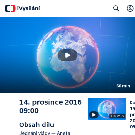
Search
60 min
14. prosince 2016
Da
15
09:00
p
182 min
2
Obsah dílu
05
Jednání vlády — Aneta