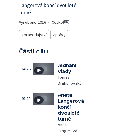
Langerová končí dvouleté
turné
Vyrobeno
2016
•
Česko
Zpravodajství
Zprávy
Části dílu
Jednání
34:26
vlády
Tomáš
Drahoňovský
Aneta
49:28
Langerová
končí
dvouleté
turné
Aneta
Langerová