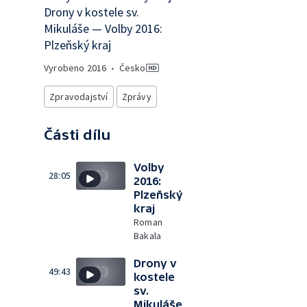
Drony v kostele sv.
Mikuláše — Volby 2016:
Plzeňský kraj
Vyrobeno
2016
•
Česko
Zpravodajství
Zprávy
Části dílu
Volby
28:05
2016:
Plzeňský
kraj
Roman
Bakala
Drony v
49:43
kostele
sv.
Mikuláše