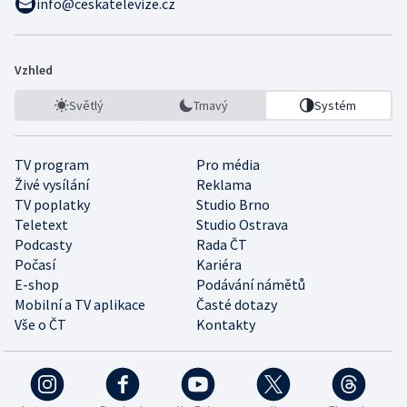
info@ceskatelevize.cz
Vzhled
Světlý
Tmavý
Systém
TV program
Pro média
Živé vysílání
Reklama
TV poplatky
Studio Brno
Teletext
Studio Ostrava
Podcasty
Rada ČT
Počasí
Kariéra
E-shop
Podávání námětů
Mobilní a TV aplikace
Časté dotazy
Vše o ČT
Kontakty