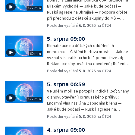
Domácí a zahraniční politika USA; Situace na
Blízkém východě — Jaké bude počasí —
122 min
Ruská agrese na Ukrajině — Podpora dítěte
při přechodu z dětské skupiny do MŠ —
Filmové premiéry týdne — Dvě deci tuše v
Poslední vysílání
6. 8. 2026
na ČT24
kinech — SeČTeno — Nedostatek léku na
rakovinu prsu
5. srpna 09:00
Klimatizace na dětských odděleních
nemocnic — Čištění Karlova mostu — Jak se
60 min
vyznat v klasifikaci hotelů pomocí hvězd;
Reklamace ubytování na dovolené; Rušení
dovolené kvůli přírodním živlům; Práva
Poslední vysílání
5. 8. 2026
na ČT24
cestujících v letecké dopravě; Půjčení auta
na dovolené v zahraničí; Platby a výběry na
5. srpna 06:59
dovolené v zahraničí — Těžba léčivé rašeliny
V Rudém moři se potopila indická loď; Snahy
u Malé Morávky
o znovuotevření Hormuzského průlivu;
122 min
Enormní vlna násilí na Západním břehu —
Jaké bude počasí — Ruská agrese na
Ukrajině — Vliv veder na lidské orgány — Při
Poslední vysílání
5. 8. 2026
na ČT24
úderech v Kyjevské oblasti zahynulo 15 lidí
— Třem obcím na Brněnsku dočasně došla
4. srpna 09:00
pitná voda — SP v orientačním běhu v Česku