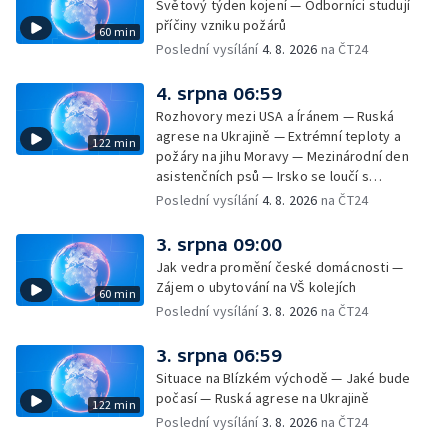
Světový týden kojení — Odborníci studují
— Horko a požáry sužují Evropu — Rybářský
příčiny vzniku požárů
60 min
příměstský tábor
Poslední vysílání
4. 8. 2026
na ČT24
4. srpna 06:59
Rozhovory mezi USA a Íránem — Ruská
agrese na Ukrajině — Extrémní teploty a
122 min
požáry na jihu Moravy — Mezinárodní den
asistenčních psů — Irsko se loučí s
hudebníkem Glenem Hansardem
Poslední vysílání
4. 8. 2026
na ČT24
3. srpna 09:00
Jak vedra promění české domácnosti —
Zájem o ubytování na VŠ kolejích
60 min
Poslední vysílání
3. 8. 2026
na ČT24
3. srpna 06:59
Situace na Blízkém východě — Jaké bude
počasí — Ruská agrese na Ukrajině
122 min
Poslední vysílání
3. 8. 2026
na ČT24