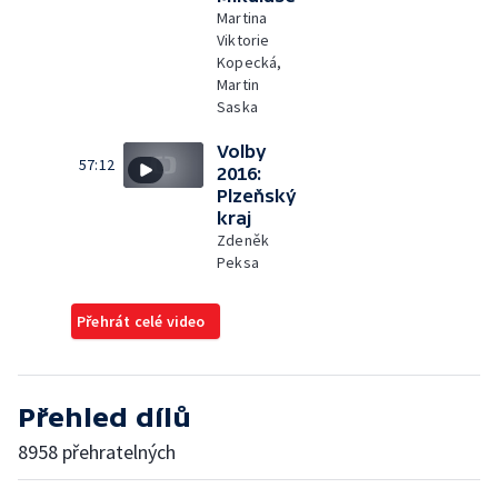
Martina
Viktorie
Kopecká,
Martin
Saska
Volby
57:12
2016:
Plzeňský
kraj
Zdeněk
Peksa
Přehrát celé video
Přehled dílů
8958 přehratelných