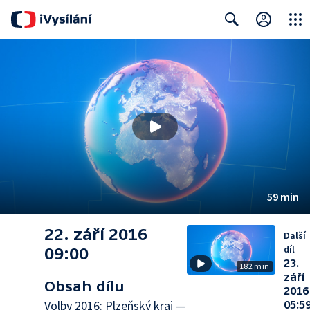
Close
Search
59 min
22. září 2016
Další
díl
09:00
23.
182 min
září
Obsah dílu
2016
Volby 2016: Plzeňský kraj —
05:5