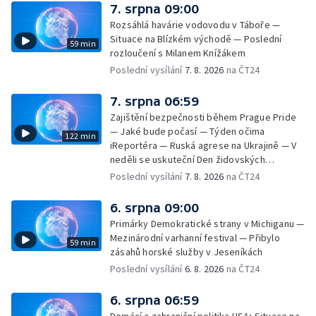
7. srpna 09:00
Rozsáhlá havárie vodovodu v Táboře —
Situace na Blízkém východě — Poslední
59 min
rozloučení s Milanem Knížákem
Poslední vysílání
7. 8. 2026
na ČT24
7. srpna 06:59
Zajištění bezpečnosti během Prague Pride
— Jaké bude počasí — Týden očima
122 min
iReportéra — Ruská agrese na Ukrajině — V
neděli se uskuteční Den židovských
památek — Vila Tugendhat slaví 25 let na
Poslední vysílání
7. 8. 2026
na ČT24
seznamu UNESCO — Mistrovství Evropy v
atletice 2026 — Výzkum: epidemie digitálních
6. srpna 09:00
závislostí je mýtus — Demolice vyhořelé
Primárky Demokratické strany v Michiganu —
výškové budovy ve Zlíně
Mezinárodní varhanní festival — Přibylo
59 min
zásahů horské služby v Jeseníkách
Poslední vysílání
6. 8. 2026
na ČT24
6. srpna 06:59