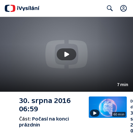
C
Search
7 min
30. srpna 2016
D
d
06:59
3
60 min
Část:
Počasí na konci
prázdnin
0