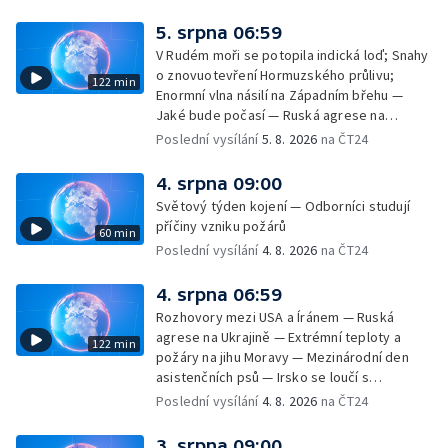
cestujících v letecké dopravě; Půjčení auta
na dovolené v zahraničí; Platby a výběry na
5. srpna 06:59
dovolené v zahraničí — Těžba léčivé rašeliny
V Rudém moři se potopila indická loď; Snahy
u Malé Morávky
o znovuotevření Hormuzského průlivu;
122 min
Enormní vlna násilí na Západním břehu —
Jaké bude počasí — Ruská agrese na
Ukrajině — Vliv veder na lidské orgány — Při
Poslední vysílání
5. 8. 2026
na ČT24
úderech v Kyjevské oblasti zahynulo 15 lidí
— Třem obcím na Brněnsku dočasně došla
4. srpna 09:00
pitná voda — SP v orientačním běhu v Česku
Světový týden kojení — Odborníci studují
— Horko a požáry sužují Evropu — Rybářský
příčiny vzniku požárů
60 min
příměstský tábor
Poslední vysílání
4. 8. 2026
na ČT24
4. srpna 06:59
Rozhovory mezi USA a Íránem — Ruská
agrese na Ukrajině — Extrémní teploty a
122 min
požáry na jihu Moravy — Mezinárodní den
asistenčních psů — Irsko se loučí s
hudebníkem Glenem Hansardem
Poslední vysílání
4. 8. 2026
na ČT24
3. srpna 09:00