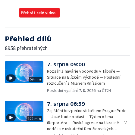
Přehrát celé video
Přehled dílů
8958 přehratelných
7. srpna 09:00
Rozsáhlá havárie vodovodu v Táboře —
Situace na Blízkém východě — Poslední
59 min
rozloučení s Milanem Knížákem
Poslední vysílání
7. 8. 2026
na ČT24
7. srpna 06:59
Zajištění bezpečnosti během Prague Pride
— Jaké bude počasí — Týden očima
122 min
iReportéra — Ruská agrese na Ukrajině — V
neděli se uskuteční Den židovských
památek — Vila Tugendhat slaví 25 let na