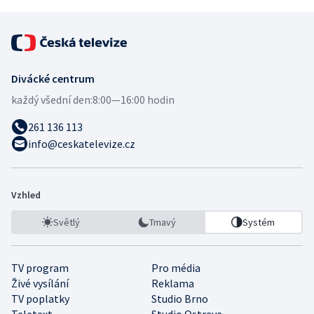
Divácké centrum
každý všední den:
8:00—16:00 hodin
261 136 113
info@ceskatelevize.cz
Vzhled
Světlý
Tmavý
Systém
TV program
Pro média
Živé vysílání
Reklama
TV poplatky
Studio Brno