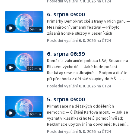
Poslední vysílání
7. 8. 2026
na ČT24
seznamu UNESCO — Mistrovství Evropy v
atletice 2026 — Výzkum: epidemie digitálních
6. srpna 09:00
závislostí je mýtus — Demolice vyhořelé
Primárky Demokratické strany v Michiganu —
výškové budovy ve Zlíně
Mezinárodní varhanní festival — Přibylo
59 min
zásahů horské služby v Jeseníkách
Poslední vysílání
6. 8. 2026
na ČT24
6. srpna 06:59
Domácí a zahraniční politika USA; Situace na
Blízkém východě — Jaké bude počasí —
122 min
Ruská agrese na Ukrajině — Podpora dítěte
při přechodu z dětské skupiny do MŠ —
Filmové premiéry týdne — Dvě deci tuše v
Poslední vysílání
6. 8. 2026
na ČT24
kinech — SeČTeno — Nedostatek léku na
rakovinu prsu
5. srpna 09:00
Klimatizace na dětských odděleních
nemocnic — Čištění Karlova mostu — Jak se
60 min
vyznat v klasifikaci hotelů pomocí hvězd;
Reklamace ubytování na dovolené; Rušení
dovolené kvůli přírodním živlům; Práva
Poslední vysílání
5. 8. 2026
na ČT24