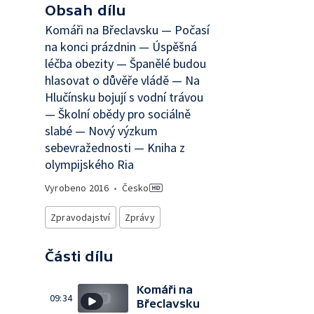
Obsah dílu
Komáři na Břeclavsku — Počasí
na konci prázdnin — Úspěšná
léčba obezity — Španělé budou
hlasovat o důvěře vládě — Na
Hlučínsku bojují s vodní trávou
— Školní obědy pro sociálně
slabé — Nový výzkum
sebevražednosti — Kniha z
olympijského Ria
Vyrobeno
2016
•
Česko
Zpravodajství
Zprávy
Části dílu
Komáři na
09:34
Břeclavsku