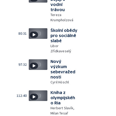
vodní
trávou
Tereza
Krumpholzová
Školní obědy
80:31
pro sociálně
slabé
Libor
Zřídkaveselý
Nový
97:32
výzkum
sebevražed
nosti
Cyril Höschl
Kniha z
112:40
olympijskéh
o Ria
Herbert Slavík,
Milan Tesař