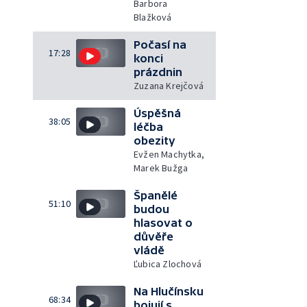
Barbora
Blažková
Počasí na
17:28
konci
prázdnin
Zuzana Krejčová
Úspěšná
38:05
léčba
obezity
Evžen Machytka,
Marek Bužga
Španělé
51:10
budou
hlasovat o
důvěře
vládě
Ľubica Zlochová
Na Hlučínsku
68:34
bojují s