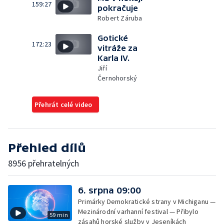
159:27
pokračuje
Robert Záruba
Gotické
172:23
vitráže za
Karla IV.
Jiří
Černohorský
Přehrát celé video
Přehled dílů
8956 přehratelných
6. srpna 09:00
Primárky Demokratické strany v Michiganu —
Mezinárodní varhanní festival — Přibylo
59 min
zásahů horské služby v Jeseníkách