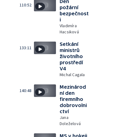
Den
110:52
požární
bezpečnost
i
Vladimíra
Hacsiková
Setkání
133:11
ministrů
životního
prostředí
V4
Michal Cagala
Mezinárod
140:48
ní den
firemního
dobrovolni
ctví
Jana
Doleželová
MS v hokeji