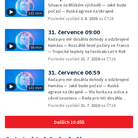
Situace na Blízkém východě — Jaké bude
počasí — Ruská agrese na Ukrajině
122 min
Poslední vysílání
3. 8. 2026
na ČT24
31. července 09:00
Rada pro mír dosáhla dohody o odzbrojení
Hamásu — Rozsáhlé lesní požáry ve Francii
58 min
— Tropické teploty na festivalu Let It Roll
Poslední vysílání
31. 7. 2026
na ČT24
31. července 06:59
Rada pro mír dosáhla dohody o odzbrojení
Hamásu — Jaké bude počasí — Ruská
122 min
agrese na Ukrajině — Vliv horka na srdce a
cévní soustavu — Rada pro mír dosáhla
dohody o odzbrojení Hamásu — Dokument
Poslední vysílání
31. 7. 2026
na ČT24
Veřejný prostor Františka Skály — V srpnu
začíná výplata superdávky — Tropické
Dalších 10 dílů
teploty zatěžují i volně žijící zvířata