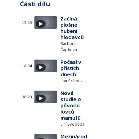
Části dílu
Začíná
12:55
plošné
hubení
hlodavců
Barbora
Čapková
Počasí v
18:34
příštích
dnech
Jan Šrámek
Nová
38:23
studie o
původu
lovců
mamutů
Jiří Svoboda
Mezinárod