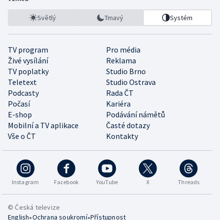
Světlý
Tmavý
Systém
TV program
Pro média
Živé vysílání
Reklama
TV poplatky
Studio Brno
Teletext
Studio Ostrava
Podcasty
Rada ČT
Počasí
Kariéra
E-shop
Podávání námětů
Mobilní a TV aplikace
Časté dotazy
Vše o ČT
Kontakty
Instagram
Facebook
YouTube
X
Threads
© Česká televize
•
•
English
Ochrana soukromí
Přístupnost