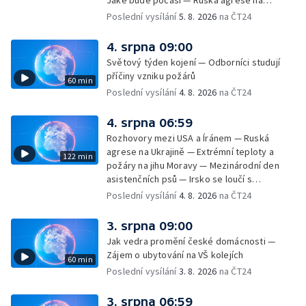
Jaké bude počasí — Ruská agrese na
Ukrajině — Vliv veder na lidské orgány — Při
Poslední vysílání
5. 8. 2026
na ČT24
úderech v Kyjevské oblasti zahynulo 15 lidí
— Třem obcím na Brněnsku dočasně došla
4. srpna 09:00
pitná voda — SP v orientačním běhu v Česku
Světový týden kojení — Odborníci studují
— Horko a požáry sužují Evropu — Rybářský
příčiny vzniku požárů
60 min
příměstský tábor
Poslední vysílání
4. 8. 2026
na ČT24
4. srpna 06:59
Rozhovory mezi USA a Íránem — Ruská
agrese na Ukrajině — Extrémní teploty a
122 min
požáry na jihu Moravy — Mezinárodní den
asistenčních psů — Irsko se loučí s
hudebníkem Glenem Hansardem
Poslední vysílání
4. 8. 2026
na ČT24
3. srpna 09:00
Jak vedra promění české domácnosti —
Zájem o ubytování na VŠ kolejích
60 min
Poslední vysílání
3. 8. 2026
na ČT24
3. srpna 06:59