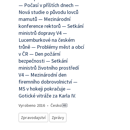
— Počasí v příštích dnech —
Nová studie o původu lovců
mamutů — Mezinárodní
konference rektorů — Setkání
ministrů dopravy V4 —
Lucemburkové na českém
trůně — Problémy měst a obcí
v ČR — Den požární
bezpečnosti — Setkání
ministrů životního prostředí
V4 — Mezinárodní den
firemního dobrovolnictví —
MS v hokeji pokračuje —
Gotické vitráže za Karla IV.
Vyrobeno
2016
•
Česko
Zpravodajství
Zprávy