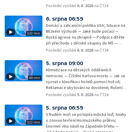
Poslední vysílání
6. 8. 2026
na ČT24
6. srpna 06:59
Domácí a zahraniční politika USA; Situace na
Blízkém východě — Jaké bude počasí —
122 min
Ruská agrese na Ukrajině — Podpora dítěte
při přechodu z dětské skupiny do MŠ —
Filmové premiéry týdne — Dvě deci tuše v
Poslední vysílání
6. 8. 2026
na ČT24
kinech — SeČTeno — Nedostatek léku na
rakovinu prsu
5. srpna 09:00
Klimatizace na dětských odděleních
nemocnic — Čištění Karlova mostu — Jak se
60 min
vyznat v klasifikaci hotelů pomocí hvězd;
Reklamace ubytování na dovolené; Rušení
dovolené kvůli přírodním živlům; Práva
Poslední vysílání
5. 8. 2026
na ČT24
cestujících v letecké dopravě; Půjčení auta
na dovolené v zahraničí; Platby a výběry na
5. srpna 06:59
dovolené v zahraničí — Těžba léčivé rašeliny
V Rudém moři se potopila indická loď; Snahy
u Malé Morávky
o znovuotevření Hormuzského průlivu;
122 min
Enormní vlna násilí na Západním břehu —