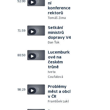
52:00
ní
konference
rektorů
Tomáš Zima
Setkání
71:59
ministrů
dopravy V4
Dan Ťok
Lucemburk
80:50
ové na
českém
trůně
Iveta
Coufalová
Problémy
98:29
měst a obcí
v ČR
František Lukl