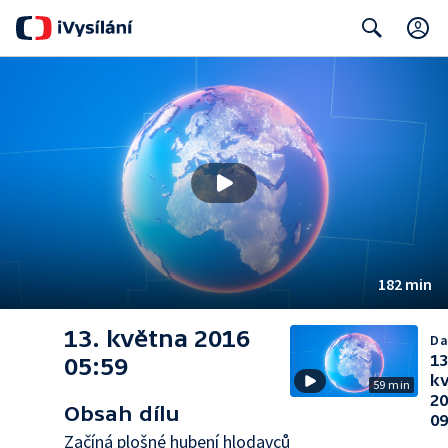
Search
182 min
13. května 2016
Da
13
05:59
k
59 min
2
Obsah dílu
09
Začíná plošné hubení hlodavců