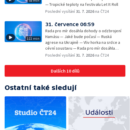
58 min
— Tropické teploty na festivalu Let It Roll
Poslední vysílání
31. 7. 2026
na ČT24
31. července 06:59
Rada pro mír dosáhla dohody o odzbrojení
Hamásu — Jaké bude počasí — Ruská
122 min
agrese na Ukrajině — Vliv horka na srdce a
cévní soustavu — Rada pro mír dosáhla
dohody o odzbrojení Hamásu — Dokument
Poslední vysílání
31. 7. 2026
na ČT24
Veřejný prostor Františka Skály — V srpnu
začíná výplata superdávky — Tropické
Dalších 10 dílů
teploty zatěžují i volně žijící zvířata
Ostatní také sledují