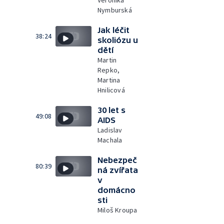
Veronika
Nymburská
Jak léčit
38:24
skoliózu u
dětí
Martin
Repko,
Martina
Hnilicová
30 let s
49:08
AIDS
Ladislav
Machala
Nebezpeč
80:39
ná zvířata
v
domácno
sti
Miloš Kroupa