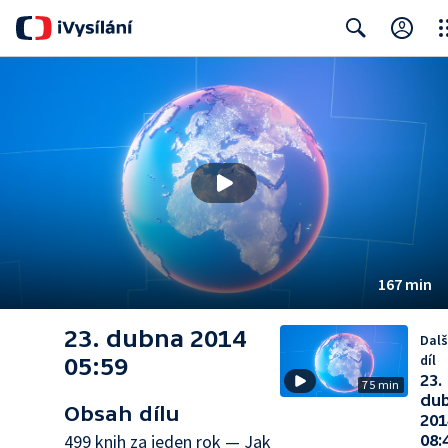
Clo
Search
167 min
23. dubna 2014
Dalš
díl
05:59
23.
75 min
du
Obsah dílu
201
499 knih za jeden rok — Jak
08: