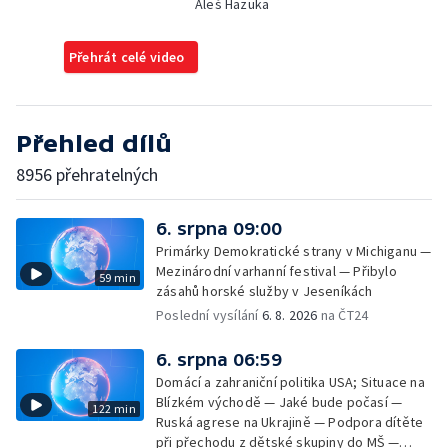
Aleš Hazuka
Přehrát celé video
Přehled dílů
8956 přehratelných
6. srpna 09:00
Primárky Demokratické strany v Michiganu —
Mezinárodní varhanní festival — Přibylo
59 min
zásahů horské služby v Jeseníkách
Poslední vysílání
6. 8. 2026
na ČT24
6. srpna 06:59
Domácí a zahraniční politika USA; Situace na
Blízkém východě — Jaké bude počasí —
122 min
Ruská agrese na Ukrajině — Podpora dítěte
při přechodu z dětské skupiny do MŠ —