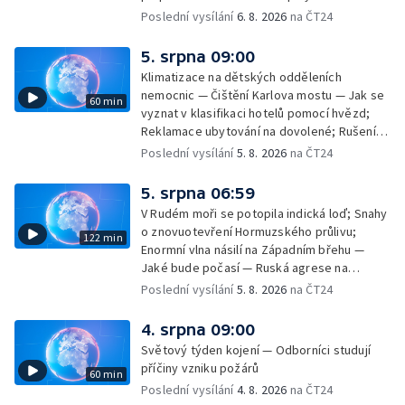
Filmové premiéry týdne — Dvě deci tuše v
Poslední vysílání
6. 8. 2026
na ČT24
kinech — SeČTeno — Nedostatek léku na
rakovinu prsu
5. srpna 09:00
Klimatizace na dětských odděleních
nemocnic — Čištění Karlova mostu — Jak se
60 min
vyznat v klasifikaci hotelů pomocí hvězd;
Reklamace ubytování na dovolené; Rušení
dovolené kvůli přírodním živlům; Práva
Poslední vysílání
5. 8. 2026
na ČT24
cestujících v letecké dopravě; Půjčení auta
na dovolené v zahraničí; Platby a výběry na
5. srpna 06:59
dovolené v zahraničí — Těžba léčivé rašeliny
V Rudém moři se potopila indická loď; Snahy
u Malé Morávky
o znovuotevření Hormuzského průlivu;
122 min
Enormní vlna násilí na Západním břehu —
Jaké bude počasí — Ruská agrese na
Ukrajině — Vliv veder na lidské orgány — Při
Poslední vysílání
5. 8. 2026
na ČT24
úderech v Kyjevské oblasti zahynulo 15 lidí
— Třem obcím na Brněnsku dočasně došla
4. srpna 09:00
pitná voda — SP v orientačním běhu v Česku
Světový týden kojení — Odborníci studují
— Horko a požáry sužují Evropu — Rybářský
příčiny vzniku požárů
60 min
příměstský tábor
Poslední vysílání
4. 8. 2026
na ČT24