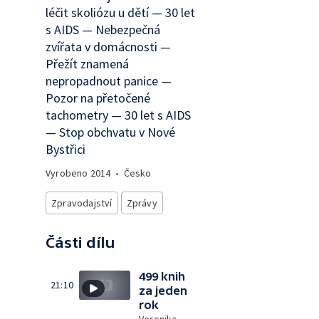
léčit skoliózu u dětí — 30 let
s AIDS — Nebezpečná
zvířata v domácnosti —
Přežít znamená
nepropadnout panice —
Pozor na přetočené
tachometry — 30 let s AIDS
— Stop obchvatu v Nové
Bystřici
Vyrobeno
2014
•
Česko
Zpravodajství
Zprávy
Části dílu
499 knih
21:10
za jeden
rok