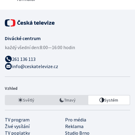
Divácké centrum
každý všední den:
8:00—16:00 hodin
261 136 113
info@ceskatelevize.cz
Vzhled
Světlý
Tmavý
Systém
TV program
Pro média
Živé vysílání
Reklama
TV poplatky
Studio Brno