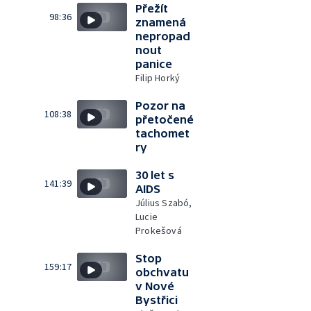
Přežít
98:36
znamená
nepropad
nout
panice
Filip Horký
Pozor na
108:38
přetočené
tachomet
ry
30 let s
141:39
AIDS
Július Szabó,
Lucie
Prokešová
Stop
159:17
obchvatu
v Nové
Bystřici