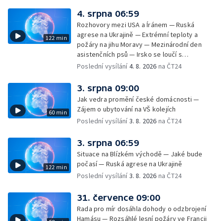
4. srpna 06:59
Rozhovory mezi USA a Íránem — Ruská
agrese na Ukrajině — Extrémní teploty a
122 min
požáry na jihu Moravy — Mezinárodní den
asistenčních psů — Irsko se loučí s
hudebníkem Glenem Hansardem
Poslední vysílání
4. 8. 2026
na ČT24
3. srpna 09:00
Jak vedra promění české domácnosti —
Zájem o ubytování na VŠ kolejích
60 min
Poslední vysílání
3. 8. 2026
na ČT24
3. srpna 06:59
Situace na Blízkém východě — Jaké bude
počasí — Ruská agrese na Ukrajině
122 min
Poslední vysílání
3. 8. 2026
na ČT24
31. července 09:00
Rada pro mír dosáhla dohody o odzbrojení
Hamásu — Rozsáhlé lesní požáry ve Francii