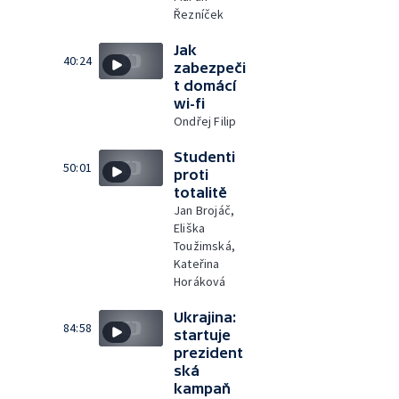
Řezníček
Jak
40:24
zabezpeči
t domácí
wi-fi
Ondřej Filip
Studenti
50:01
proti
totalitě
Jan Brojáč,
Eliška
Toužimská,
Kateřina
Horáková
Ukrajina:
84:58
startuje
prezident
ská
kampaň