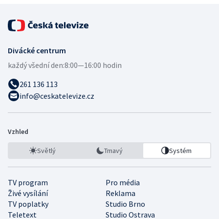
Divácké centrum
každý všední den:
8:00—16:00 hodin
261 136 113
info@ceskatelevize.cz
Vzhled
Světlý
Tmavý
Systém
TV program
Pro média
Živé vysílání
Reklama
TV poplatky
Studio Brno
Teletext
Studio Ostrava