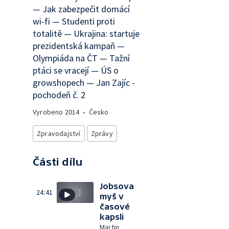
— Jak zabezpečit domácí
wi-fi — Studenti proti
totalitě — Ukrajina: startuje
prezidentská kampaň —
Olympiáda na ČT — Tažní
ptáci se vracejí — ÚS o
growshopech — Jan Zajíc -
pochodeň č. 2
Vyrobeno
2014
•
Česko
Zpravodajství
Zprávy
Části dílu
Jobsova
24:41
myš v
časové
kapsli
Martin