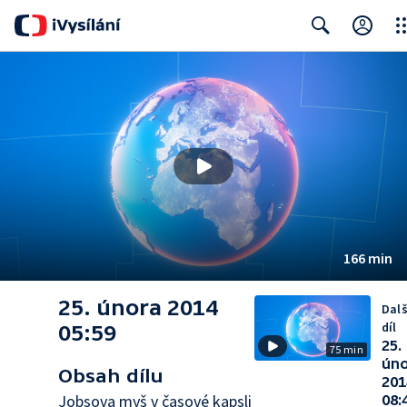
Clo
Search
166 min
25. února 2014
Dalš
díl
05:59
25.
75 min
ún
Obsah dílu
201
Jobsova myš v časové kapsli
08: