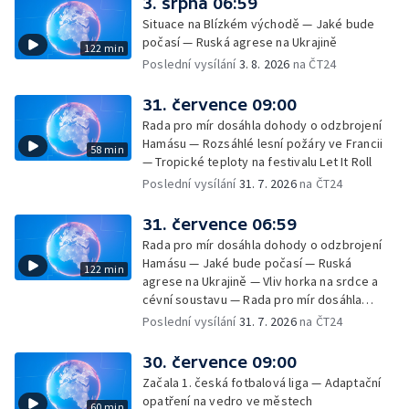
3. srpna 06:59
Situace na Blízkém východě — Jaké bude
počasí — Ruská agrese na Ukrajině
122 min
Poslední vysílání
3. 8. 2026
na ČT24
31. července 09:00
Rada pro mír dosáhla dohody o odzbrojení
Hamásu — Rozsáhlé lesní požáry ve Francii
58 min
— Tropické teploty na festivalu Let It Roll
Poslední vysílání
31. 7. 2026
na ČT24
31. července 06:59
Rada pro mír dosáhla dohody o odzbrojení
Hamásu — Jaké bude počasí — Ruská
122 min
agrese na Ukrajině — Vliv horka na srdce a
cévní soustavu — Rada pro mír dosáhla
dohody o odzbrojení Hamásu — Dokument
Poslední vysílání
31. 7. 2026
na ČT24
Veřejný prostor Františka Skály — V srpnu
začíná výplata superdávky — Tropické
30. července 09:00
teploty zatěžují i volně žijící zvířata
Začala 1. česká fotbalová liga — Adaptační
opatření na vedro ve městech
60 min