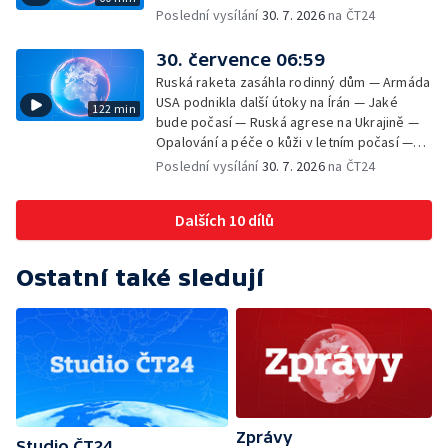
Poslední vysílání
30. 7. 2026
na ČT24
30. července 06:59
Ruská raketa zasáhla rodinný dům — Armáda
USA podnikla další útoky na Írán — Jaké
122 min
bude počasí — Ruská agrese na Ukrajině —
Opalování a péče o kůži v letním počasí —
Filmové premiéry — Komedie Dovolená v
Poslední vysílání
30. 7. 2026
na ČT24
Českém ráji v kinech — SeČTeno — Vliv horka
na chování řidičů
Dalších 10 dílů
Ostatní také sledují
Zprávy
Studio ČT24