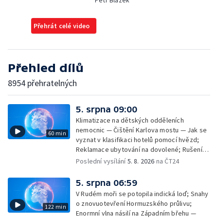
Petr Blažek
Přehrát celé video
Přehled dílů
8954 přehratelných
5. srpna 09:00
Klimatizace na dětských odděleních
nemocnic — Čištění Karlova mostu — Jak se
60 min
vyznat v klasifikaci hotelů pomocí hvězd;
Reklamace ubytování na dovolené; Rušení
dovolené kvůli přírodním živlům; Práva
Poslední vysílání
5. 8. 2026
na ČT24
cestujících v letecké dopravě; Půjčení auta
na dovolené v zahraničí; Platby a výběry na
5. srpna 06:59
dovolené v zahraničí — Těžba léčivé rašeliny
V Rudém moři se potopila indická loď; Snahy
u Malé Morávky
o znovuotevření Hormuzského průlivu;
122 min
Enormní vlna násilí na Západním břehu —