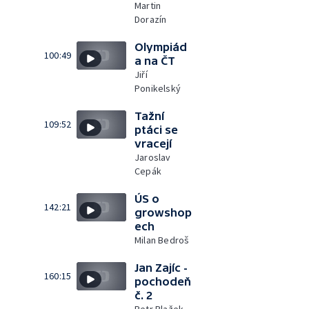
Martin
Dorazín
Olympiád
100:49
a na ČT
Jiří
Ponikelský
Tažní
109:52
ptáci se
vracejí
Jaroslav
Cepák
ÚS o
142:21
growshop
ech
Milan Bedroš
Jan Zajíc -
160:15
pochodeň
č. 2