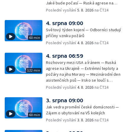
Jaké bude počasí — Ruská agrese na
Ukrajině — Vliv veder na lidské orgány — Při
Poslední vysílání
5. 8. 2026
na ČT24
úderech v Kyjevské oblasti zahynulo 15 lidí
— Třem obcím na Brněnsku dočasně došla
4. srpna 09:00
pitná voda — SP v orientačním běhu v Česku
Světový týden kojení — Odborníci studují
— Horko a požáry sužují Evropu — Rybářský
příčiny vzniku požárů
60 min
příměstský tábor
Poslední vysílání
4. 8. 2026
na ČT24
4. srpna 06:59
Rozhovory mezi USA a Íránem — Ruská
agrese na Ukrajině — Extrémní teploty a
122 min
požáry na jihu Moravy — Mezinárodní den
asistenčních psů — Irsko se loučí s
hudebníkem Glenem Hansardem
Poslední vysílání
4. 8. 2026
na ČT24
3. srpna 09:00
Jak vedra promění české domácnosti —
Zájem o ubytování na VŠ kolejích
60 min
Poslední vysílání
3. 8. 2026
na ČT24