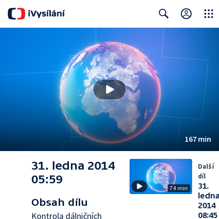
Close
Search
167 min
31. ledna 2014
Další
díl
05:59
31.
74 min
ledn
Obsah dílu
2014
Kontrola dálničních
08:45