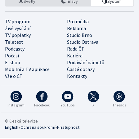
Světlý
Tmavý
Systém
TV program
Pro média
Živé vysílání
Reklama
TV poplatky
Studio Brno
Teletext
Studio Ostrava
Podcasty
Rada ČT
Počasí
Kariéra
E-shop
Podávání námětů
Mobilní a TV aplikace
Časté dotazy
Vše o ČT
Kontakty
Instagram
Facebook
YouTube
X
Threads
© Česká televize
•
•
English
Ochrana soukromí
Přístupnost