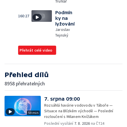
Truhlář
Podmín
160:27
ky na
lyžování
Jaroslav
Tejnský
Přehrát celé video
Přehled dílů
8958 přehratelných
7. srpna 09:00
Rozsáhlá havárie vodovodu v Táboře —
Situace na Blízkém východě — Poslední
59 min
rozloučení s Milanem Knížákem
Poslední vysílání
7. 8. 2026
na ČT24