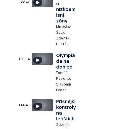
99:27
o
nízkoem
isní
zóny
Miroslav
Šuta,
Zdeněk
Husťák
Olympiá
108:34
da na
dohled
Tomáš
Kaberle,
Slavomír
Lener
Přísnější
144:43
kontroly
na
letištích
Zdeněk