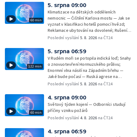
rakovinu prsu
5. srpna 09:00
Klimatizace na dětských odděleních
nemocnic — Čištění Karlova mostu — Jak se
60 min
vyznat v klasifikaci hotelů pomocí hvězd;
Reklamace ubytování na dovolené; Rušení
dovolené kvůli přírodním živlům; Práva
Poslední vysílání
5. 8. 2026
na ČT24
cestujících v letecké dopravě; Půjčení auta
na dovolené v zahraničí; Platby a výběry na
5. srpna 06:59
dovolené v zahraničí — Těžba léčivé rašeliny
V Rudém moři se potopila indická loď; Snahy
u Malé Morávky
o znovuotevření Hormuzského průlivu;
122 min
Enormní vlna násilí na Západním břehu —
Jaké bude počasí — Ruská agrese na
Ukrajině — Vliv veder na lidské orgány — Při
Poslední vysílání
5. 8. 2026
na ČT24
úderech v Kyjevské oblasti zahynulo 15 lidí
— Třem obcím na Brněnsku dočasně došla
4. srpna 09:00
pitná voda — SP v orientačním běhu v Česku
Světový týden kojení — Odborníci studují
— Horko a požáry sužují Evropu — Rybářský
příčiny vzniku požárů
60 min
příměstský tábor
Poslední vysílání
4. 8. 2026
na ČT24
4. srpna 06:59