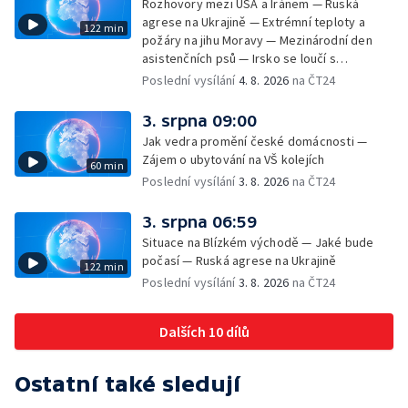
Rozhovory mezi USA a Íránem — Ruská
agrese na Ukrajině — Extrémní teploty a
122 min
požáry na jihu Moravy — Mezinárodní den
asistenčních psů — Irsko se loučí s
hudebníkem Glenem Hansardem
Poslední vysílání
4. 8. 2026
na ČT24
3. srpna 09:00
Jak vedra promění české domácnosti —
Zájem o ubytování na VŠ kolejích
60 min
Poslední vysílání
3. 8. 2026
na ČT24
3. srpna 06:59
Situace na Blízkém východě — Jaké bude
počasí — Ruská agrese na Ukrajině
122 min
Poslední vysílání
3. 8. 2026
na ČT24
Dalších 10 dílů
Ostatní také sledují