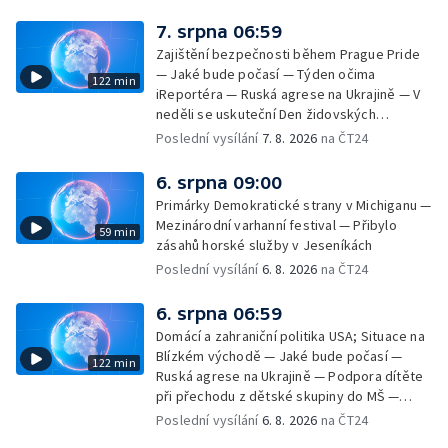
7. srpna 06:59
Zajištění bezpečnosti během Prague Pride
— Jaké bude počasí — Týden očima
122 min
iReportéra — Ruská agrese na Ukrajině — V
neděli se uskuteční Den židovských
památek — Vila Tugendhat slaví 25 let na
Poslední vysílání
7. 8. 2026
na ČT24
seznamu UNESCO — Mistrovství Evropy v
atletice 2026 — Výzkum: epidemie digitálních
6. srpna 09:00
závislostí je mýtus — Demolice vyhořelé
Primárky Demokratické strany v Michiganu —
výškové budovy ve Zlíně
Mezinárodní varhanní festival — Přibylo
59 min
zásahů horské služby v Jeseníkách
Poslední vysílání
6. 8. 2026
na ČT24
6. srpna 06:59
Domácí a zahraniční politika USA; Situace na
Blízkém východě — Jaké bude počasí —
122 min
Ruská agrese na Ukrajině — Podpora dítěte
při přechodu z dětské skupiny do MŠ —
Filmové premiéry týdne — Dvě deci tuše v
Poslední vysílání
6. 8. 2026
na ČT24
kinech — SeČTeno — Nedostatek léku na