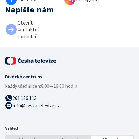
Napište nám
Otevřít
kontaktní
formulář
Divácké centrum
každý všední den:
8:00—16:00 hodin
261 136 113
info@ceskatelevize.cz
Vzhled