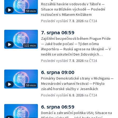
Rozsáhlá havárie vodovodu v Táboře —
Situace na Blízkém východě — Poslední
59 min
rozloučení s Milanem Knížákem
Poslední vysílání
7. 8. 2026
na ČT24
7. srpna 06:59
Zajištění bezpečnosti během Prague Pride
— Jaké bude počasí — Týden očima
122 min
iReportéra — Ruská agrese na Ukrajině — V
neděli se uskuteční Den židovských
památek — Vila Tugendhat slaví 25 let na
Poslední vysílání
7. 8. 2026
na ČT24
seznamu UNESCO — Mistrovství Evropy v
atletice 2026 — Výzkum: epidemie digitálních
6. srpna 09:00
závislostí je mýtus — Demolice vyhořelé
Primárky Demokratické strany v Michiganu —
výškové budovy ve Zlíně
Mezinárodní varhanní festival — Přibylo
59 min
zásahů horské služby v Jeseníkách
Poslední vysílání
6. 8. 2026
na ČT24
6. srpna 06:59
Domácí a zahraniční politika USA; Situace na