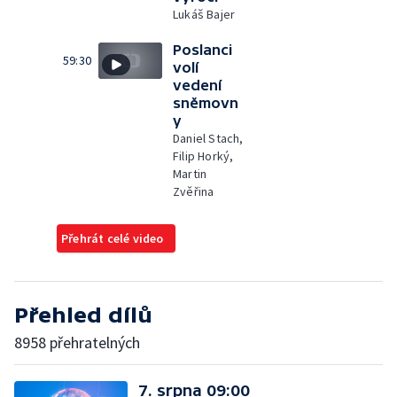
Lukáš Bajer
Poslanci
59:30
volí
vedení
sněmovn
y
Daniel Stach,
Filip Horký,
Martin
Zvěřina
Přehrát celé video
Přehled dílů
8958 přehratelných
7. srpna 09:00