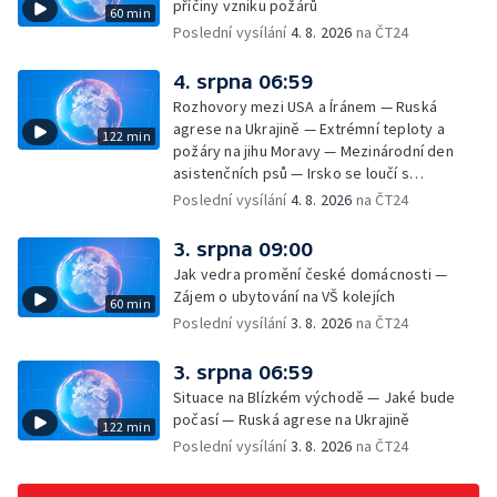
příčiny vzniku požárů
60 min
příměstský tábor
Poslední vysílání
4. 8. 2026
na ČT24
4. srpna 06:59
Rozhovory mezi USA a Íránem — Ruská
agrese na Ukrajině — Extrémní teploty a
122 min
požáry na jihu Moravy — Mezinárodní den
asistenčních psů — Irsko se loučí s
hudebníkem Glenem Hansardem
Poslední vysílání
4. 8. 2026
na ČT24
3. srpna 09:00
Jak vedra promění české domácnosti —
Zájem o ubytování na VŠ kolejích
60 min
Poslední vysílání
3. 8. 2026
na ČT24
3. srpna 06:59
Situace na Blízkém východě — Jaké bude
počasí — Ruská agrese na Ukrajině
122 min
Poslední vysílání
3. 8. 2026
na ČT24