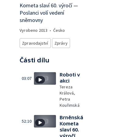
Kometa slaví 60. výročí —
Poslanci volí vedení
sněmovny
Vyrobeno
2013
•
Česko
Zpravodajství
Zprávy
Části dílu
Roboti v
03:07
akci
Tereza
Králová,
Petra
Kouřimská
Brněnská
52:10
Kometa
slaví 60.
výročí