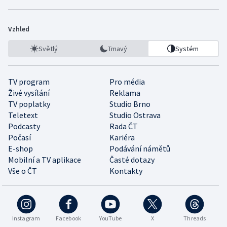
Vzhled
Světlý
Tmavý
Systém
TV program
Pro média
Živé vysílání
Reklama
TV poplatky
Studio Brno
Teletext
Studio Ostrava
Podcasty
Rada ČT
Počasí
Kariéra
E-shop
Podávání námětů
Mobilní a TV aplikace
Časté dotazy
Vše o ČT
Kontakty
Instagram
Facebook
YouTube
X
Threads