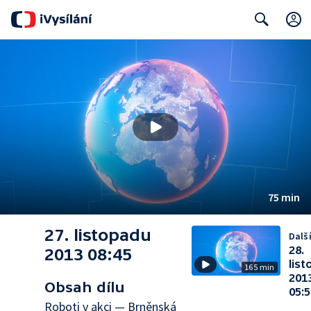
Search
75 min
27. listopadu
Další
28.
2013 08:45
lis
165 min
201
Obsah dílu
05:5
Roboti v akci — Brněnská