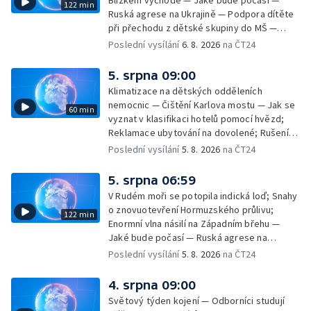
Blízkém východě — Jaké bude počasí —
122 min
Ruská agrese na Ukrajině — Podpora dítěte
při přechodu z dětské skupiny do MŠ —
Filmové premiéry týdne — Dvě deci tuše v
Poslední vysílání
6. 8. 2026
na ČT24
kinech — SeČTeno — Nedostatek léku na
rakovinu prsu
5. srpna 09:00
Klimatizace na dětských odděleních
nemocnic — Čištění Karlova mostu — Jak se
60 min
vyznat v klasifikaci hotelů pomocí hvězd;
Reklamace ubytování na dovolené; Rušení
dovolené kvůli přírodním živlům; Práva
Poslední vysílání
5. 8. 2026
na ČT24
cestujících v letecké dopravě; Půjčení auta
na dovolené v zahraničí; Platby a výběry na
5. srpna 06:59
dovolené v zahraničí — Těžba léčivé rašeliny
V Rudém moři se potopila indická loď; Snahy
u Malé Morávky
o znovuotevření Hormuzského průlivu;
122 min
Enormní vlna násilí na Západním břehu —
Jaké bude počasí — Ruská agrese na
Ukrajině — Vliv veder na lidské orgány — Při
Poslední vysílání
5. 8. 2026
na ČT24
úderech v Kyjevské oblasti zahynulo 15 lidí
— Třem obcím na Brněnsku dočasně došla
4. srpna 09:00
pitná voda — SP v orientačním běhu v Česku
Světový týden kojení — Odborníci studují
— Horko a požáry sužují Evropu — Rybářský