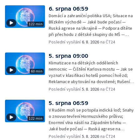
6. srpna 06:59
Domácí a zahraniční politika USA; Situace na
Blízkém východě — Jaké bude počasí —
122 min
Ruská agrese na Ukrajině — Podpora dítěte
při přechodu z dětské skupiny do MŠ —
Filmové premiéry týdne — Dvě deci tuše v
Poslední vysílání
6. 8. 2026
na ČT24
kinech — SeČTeno — Nedostatek léku na
rakovinu prsu
5. srpna 09:00
Klimatizace na dětských odděleních
nemocnic — Čištění Karlova mostu — Jak se
60 min
vyznat v klasifikaci hotelů pomocí hvězd;
Reklamace ubytování na dovolené; Rušení
dovolené kvůli přírodním živlům; Práva
Poslední vysílání
5. 8. 2026
na ČT24
cestujících v letecké dopravě; Půjčení auta
na dovolené v zahraničí; Platby a výběry na
5. srpna 06:59
dovolené v zahraničí — Těžba léčivé rašeliny
V Rudém moři se potopila indická loď; Snahy
u Malé Morávky
o znovuotevření Hormuzského průlivu;
122 min
Enormní vlna násilí na Západním břehu —
Jaké bude počasí — Ruská agrese na
Ukrajině — Vliv veder na lidské orgány — Při
Poslední vysílání
5. 8. 2026
na ČT24