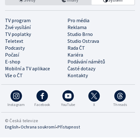
Světlý
Tmavý
Systém
TV program
Pro média
Živé vysílání
Reklama
TV poplatky
Studio Brno
Teletext
Studio Ostrava
Podcasty
Rada ČT
Počasí
Kariéra
E-shop
Podávání námětů
Mobilní a TV aplikace
Časté dotazy
Vše o ČT
Kontakty
Instagram
Facebook
YouTube
X
Threads
© Česká televize
•
•
English
Ochrana soukromí
Přístupnost