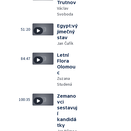
Trutnov
Václav
Svoboda
Egypt:vý
51:20
jimečný
stav
Jan Čuřík
Letní
84:47
Flora
Olomou
c
Zuzana
Studená
Zemano
100:35
vci
sestavuj
í
kandidá
tky