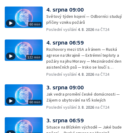
úderech v Kyjevské oblasti zahynulo 15 lidí
— Třem obcím na Brněnsku dočasně došla
4. srpna 09:00
pitná voda — SP v orientačním běhu v Česku
Světový týden kojení — Odborníci studují
— Horko a požáry sužují Evropu — Rybářský
příčiny vzniku požárů
60 min
příměstský tábor
Poslední vysílání
4. 8. 2026
na ČT24
4. srpna 06:59
Rozhovory mezi USA a Íránem — Ruská
agrese na Ukrajině — Extrémní teploty a
122 min
požáry na jihu Moravy — Mezinárodní den
asistenčních psů — Irsko se loučí s
hudebníkem Glenem Hansardem
Poslední vysílání
4. 8. 2026
na ČT24
3. srpna 09:00
Jak vedra promění české domácnosti —
Zájem o ubytování na VŠ kolejích
60 min
Poslední vysílání
3. 8. 2026
na ČT24
3. srpna 06:59
Situace na Blízkém východě — Jaké bude