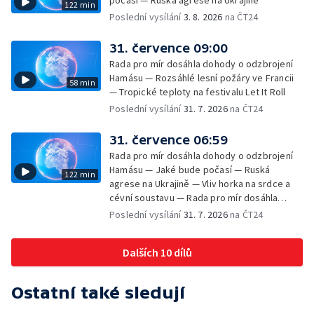
počasí — Ruská agrese na Ukrajině
122 min
Poslední vysílání
3. 8. 2026
na ČT24
31. července 09:00
Rada pro mír dosáhla dohody o odzbrojení
Hamásu — Rozsáhlé lesní požáry ve Francii
58 min
— Tropické teploty na festivalu Let It Roll
Poslední vysílání
31. 7. 2026
na ČT24
31. července 06:59
Rada pro mír dosáhla dohody o odzbrojení
Hamásu — Jaké bude počasí — Ruská
122 min
agrese na Ukrajině — Vliv horka na srdce a
cévní soustavu — Rada pro mír dosáhla
dohody o odzbrojení Hamásu — Dokument
Poslední vysílání
31. 7. 2026
na ČT24
Veřejný prostor Františka Skály — V srpnu
začíná výplata superdávky — Tropické
Dalších 10 dílů
teploty zatěžují i volně žijící zvířata
Ostatní také sledují