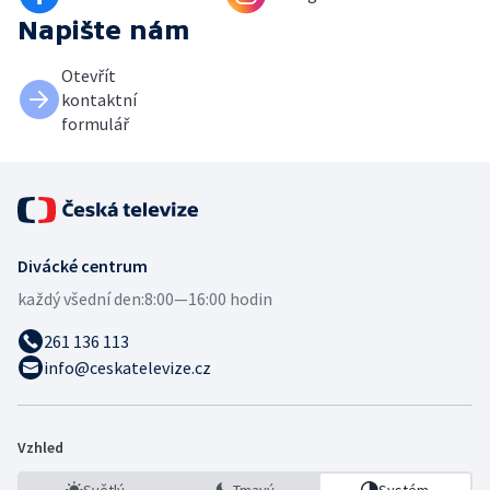
Napište nám
Otevřít
kontaktní
formulář
Divácké centrum
každý všední den:
8:00—16:00 hodin
261 136 113
info@ceskatelevize.cz
Vzhled