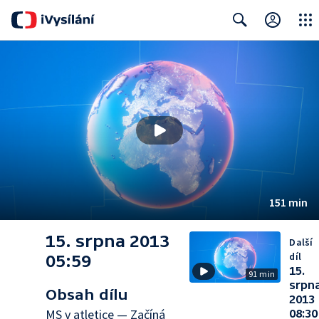
Close
Search
151 min
15. srpna 2013
Další
díl
05:59
15.
91 min
srpn
Obsah dílu
2013
MS v atletice — Začíná
08:30