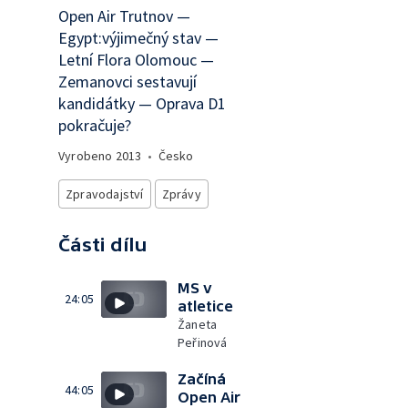
Open Air Trutnov —
Egypt:výjimečný stav —
Letní Flora Olomouc —
Zemanovci sestavují
kandidátky — Oprava D1
pokračuje?
Vyrobeno
2013
•
Česko
Zpravodajství
Zprávy
Části dílu
MS v
24:05
atletice
Žaneta
Peřinová
Začíná
44:05
Open Air