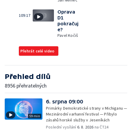
Jan Němec
Oprava
109:17
D1
pokračuj
e?
Pavel Kočiš
Přehrát celé video
Přehled dílů
8956 přehratelných
6. srpna 09:00
Primárky Demokratické strany v Michiganu —
Mezinárodní varhanní festival — Přibylo
59 min
zásahů horské služby v Jeseníkách
Poslední vysílání
6. 8. 2026
na ČT24