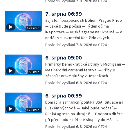
Poslední vysílání
7. 8. 2026
na ČT24
7. srpna 06:59
Zajištění bezpečnosti během Prague Pride
— Jaké bude počasí — Týden očima
122 min
iReportéra — Ruská agrese na Ukrajině — V
neděli se uskuteční Den židovských
památek — Vila Tugendhat slaví 25 let na
Poslední vysílání
7. 8. 2026
na ČT24
seznamu UNESCO — Mistrovství Evropy v
atletice 2026 — Výzkum: epidemie digitálních
6. srpna 09:00
závislostí je mýtus — Demolice vyhořelé
Primárky Demokratické strany v Michiganu —
výškové budovy ve Zlíně
Mezinárodní varhanní festival — Přibylo
59 min
zásahů horské služby v Jeseníkách
Poslední vysílání
6. 8. 2026
na ČT24
6. srpna 06:59
Domácí a zahraniční politika USA; Situace na
Blízkém východě — Jaké bude počasí —
122 min
Ruská agrese na Ukrajině — Podpora dítěte
při přechodu z dětské skupiny do MŠ —
Filmové premiéry týdne — Dvě deci tuše v
Poslední vysílání
6. 8. 2026
na ČT24