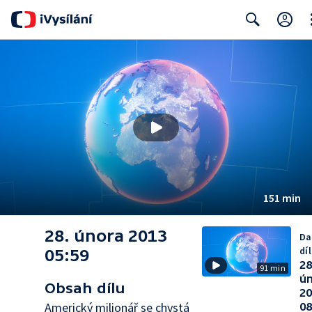
Cl
Search
151 min
28. února 2013
Da
díl
05:59
28
91 min
ú
Obsah dílu
2
Americký milionář se chystá
08