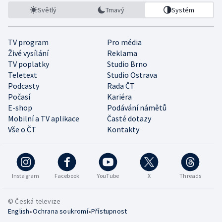
Světlý
Tmavý
Systém
TV program
Pro média
Živé vysílání
Reklama
TV poplatky
Studio Brno
Teletext
Studio Ostrava
Podcasty
Rada ČT
Počasí
Kariéra
E-shop
Podávání námětů
Mobilní a TV aplikace
Časté dotazy
Vše o ČT
Kontakty
Instagram
Facebook
YouTube
X
Threads
© Česká televize
•
•
English
Ochrana soukromí
Přístupnost