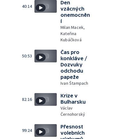
Den
40:14
vzácných
onemocněn
í
Milan Macek,
Kateřina
Kubáčková
Čas pro
50:53
konkláve /
Dozvuky
odchodu
papeže
Ivan Štampach
Krize v
82:16
Bulharsku
Václav
Černohorský
Přesnost
99:24
volebních