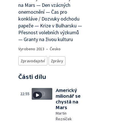
na Mars — Den vzácných
onemocnění — Čas pro
konkláve / Dozvuky odchodu
papeže — Krize v Bulharsku —
Přesnost volebních výzkumů
— Granty na živou kulturu
Vyrobeno
2013
•
Česko
Zpravodajství
Zprávy
Části dílu
Americký
22:55
milionář se
chystá na
Mars
Martin
Řezníček