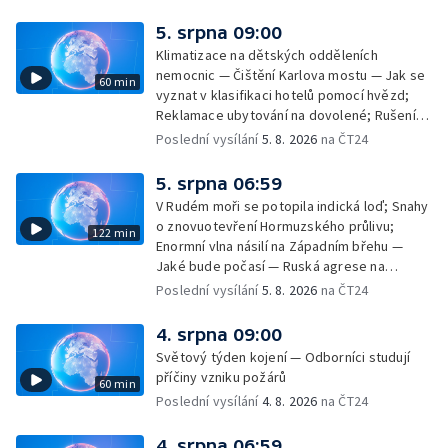
kinech — SeČTeno — Nedostatek léku na
rakovinu prsu
5. srpna 09:00
Klimatizace na dětských odděleních
nemocnic — Čištění Karlova mostu — Jak se
60 min
vyznat v klasifikaci hotelů pomocí hvězd;
Reklamace ubytování na dovolené; Rušení
dovolené kvůli přírodním živlům; Práva
Poslední vysílání
5. 8. 2026
na ČT24
cestujících v letecké dopravě; Půjčení auta
na dovolené v zahraničí; Platby a výběry na
5. srpna 06:59
dovolené v zahraničí — Těžba léčivé rašeliny
V Rudém moři se potopila indická loď; Snahy
u Malé Morávky
o znovuotevření Hormuzského průlivu;
122 min
Enormní vlna násilí na Západním břehu —
Jaké bude počasí — Ruská agrese na
Ukrajině — Vliv veder na lidské orgány — Při
Poslední vysílání
5. 8. 2026
na ČT24
úderech v Kyjevské oblasti zahynulo 15 lidí
— Třem obcím na Brněnsku dočasně došla
4. srpna 09:00
pitná voda — SP v orientačním běhu v Česku
Světový týden kojení — Odborníci studují
— Horko a požáry sužují Evropu — Rybářský
příčiny vzniku požárů
60 min
příměstský tábor
Poslední vysílání
4. 8. 2026
na ČT24
4. srpna 06:59