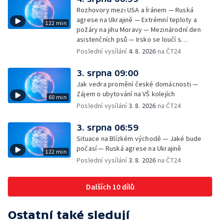
Rozhovory mezi USA a Íránem — Ruská
agrese na Ukrajině — Extrémní teploty a
122 min
požáry na jihu Moravy — Mezinárodní den
asistenčních psů — Irsko se loučí s
hudebníkem Glenem Hansardem
Poslední vysílání
4. 8. 2026
na ČT24
3. srpna 09:00
Jak vedra promění české domácnosti —
Zájem o ubytování na VŠ kolejích
60 min
Poslední vysílání
3. 8. 2026
na ČT24
3. srpna 06:59
Situace na Blízkém východě — Jaké bude
počasí — Ruská agrese na Ukrajině
122 min
Poslední vysílání
3. 8. 2026
na ČT24
Dalších 10 dílů
Ostatní také sledují