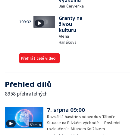
výzkumů
Jan Červenka
Granty na
109:32
živou
kulturu
Alena
Hanáková
Přehrát celé video
Přehled dílů
8958 přehratelných
7. srpna 09:00
Rozsáhlá havárie vodovodu v Táboře —
Situace na Blízkém východě — Poslední
59 min
rozloučení s Milanem Knížákem