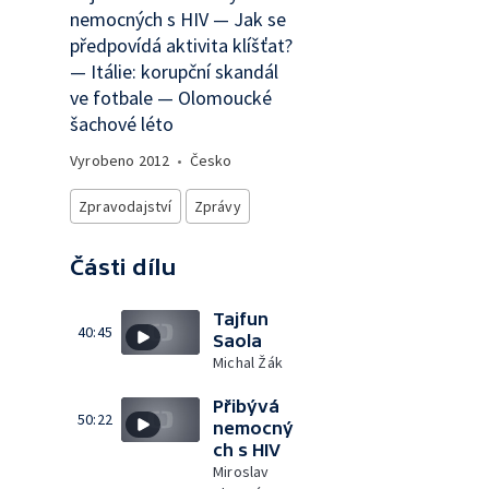
nemocných s HIV — Jak se
předpovídá aktivita klíšťat?
— Itálie: korupční skandál
ve fotbale — Olomoucké
šachové léto
Vyrobeno
2012
•
Česko
Zpravodajství
Zprávy
Části dílu
Tajfun
40:45
Saola
Michal Žák
Přibývá
50:22
nemocný
ch s HIV
Miroslav