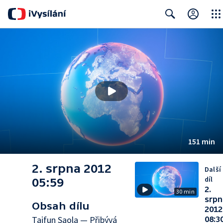
Close
Search
151 min
2. srpna 2012
Další
díl
05:59
2.
30 min
srpn
Obsah dílu
2012
Tajfun Saola — Přibývá
08:3