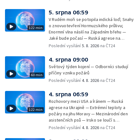
cestujících v letecké dopravě; Půjčení auta
na dovolené v zahraničí; Platby a výběry na
5. srpna 06:59
dovolené v zahraničí — Těžba léčivé rašeliny
V Rudém moři se potopila indická loď; Snahy
u Malé Morávky
o znovuotevření Hormuzského průlivu;
122 min
Enormní vlna násilí na Západním břehu —
Jaké bude počasí — Ruská agrese na
Ukrajině — Vliv veder na lidské orgány — Při
Poslední vysílání
5. 8. 2026
na ČT24
úderech v Kyjevské oblasti zahynulo 15 lidí
— Třem obcím na Brněnsku dočasně došla
4. srpna 09:00
pitná voda — SP v orientačním běhu v Česku
Světový týden kojení — Odborníci studují
— Horko a požáry sužují Evropu — Rybářský
příčiny vzniku požárů
60 min
příměstský tábor
Poslední vysílání
4. 8. 2026
na ČT24
4. srpna 06:59
Rozhovory mezi USA a Íránem — Ruská
agrese na Ukrajině — Extrémní teploty a
122 min
požáry na jihu Moravy — Mezinárodní den
asistenčních psů — Irsko se loučí s
hudebníkem Glenem Hansardem
Poslední vysílání
4. 8. 2026
na ČT24