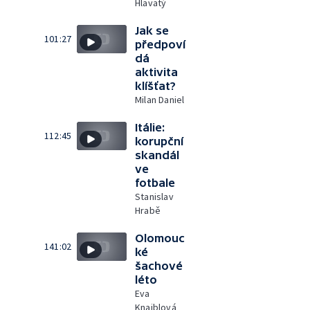
Hlavatý
Jak se
101:27
předpoví
dá
aktivita
klíšťat?
Milan Daniel
Itálie:
112:45
korupční
skandál
ve
fotbale
Stanislav
Hrabě
Olomouc
141:02
ké
šachové
léto
Eva
Knajblová