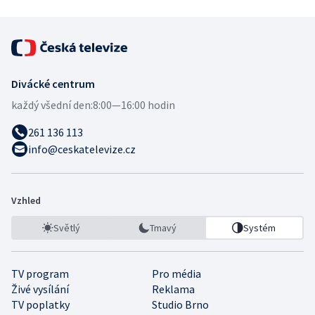
Divácké centrum
každý všední den:
8:00—16:00 hodin
261 136 113
info@ceskatelevize.cz
Vzhled
Světlý
Tmavý
Systém
TV program
Pro média
Živé vysílání
Reklama
TV poplatky
Studio Brno