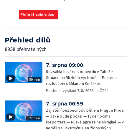
Přehrát celé video
Přehled dílů
8958 přehratelných
7. srpna 09:00
Rozsáhlá havárie vodovodu v Táboře —
Situace na Blízkém východě — Poslední
59 min
rozloučení s Milanem Knížákem
Poslední vysílání
7. 8. 2026
na ČT24
7. srpna 06:59
Zajištění bezpečnosti během Prague Pride
— Jaké bude počasí — Týden očima
122 min
iReportéra — Ruská agrese na Ukrajině — V
neděli se uskuteční Den židovských