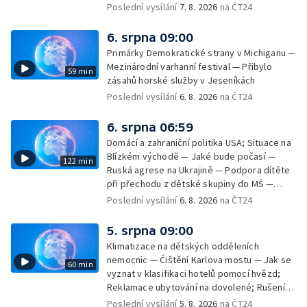
památek — Vila Tugendhat slaví 25 let na
Poslední vysílání
7. 8. 2026
na ČT24
seznamu UNESCO — Mistrovství Evropy v
atletice 2026 — Výzkum: epidemie digitálních
6. srpna 09:00
závislostí je mýtus — Demolice vyhořelé
Primárky Demokratické strany v Michiganu —
výškové budovy ve Zlíně
Mezinárodní varhanní festival — Přibylo
59 min
zásahů horské služby v Jeseníkách
Poslední vysílání
6. 8. 2026
na ČT24
6. srpna 06:59
Domácí a zahraniční politika USA; Situace na
Blízkém východě — Jaké bude počasí —
122 min
Ruská agrese na Ukrajině — Podpora dítěte
při přechodu z dětské skupiny do MŠ —
Filmové premiéry týdne — Dvě deci tuše v
Poslední vysílání
6. 8. 2026
na ČT24
kinech — SeČTeno — Nedostatek léku na
rakovinu prsu
5. srpna 09:00
Klimatizace na dětských odděleních
nemocnic — Čištění Karlova mostu — Jak se
60 min
vyznat v klasifikaci hotelů pomocí hvězd;
Reklamace ubytování na dovolené; Rušení
dovolené kvůli přírodním živlům; Práva
Poslední vysílání
5. 8. 2026
na ČT24