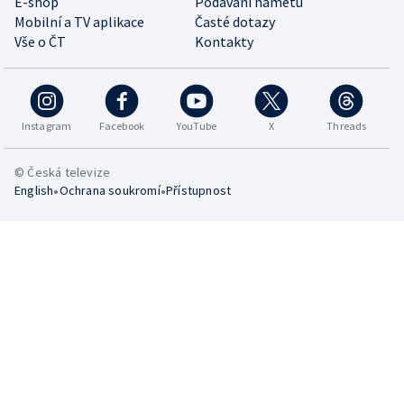
E-shop
Podávání námětů
Mobilní a TV aplikace
Časté dotazy
Vše o ČT
Kontakty
Instagram
Facebook
YouTube
X
Threads
© Česká televize
•
•
English
Ochrana soukromí
Přístupnost