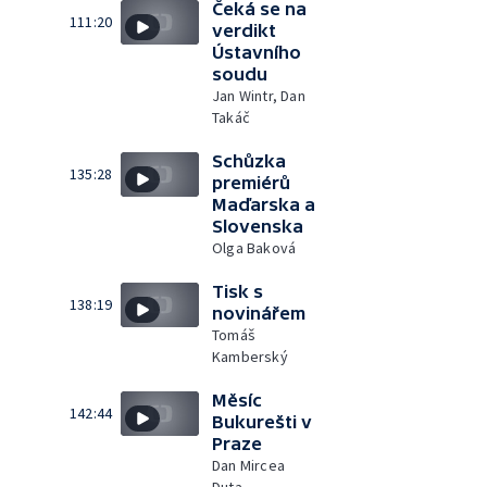
Čeká se na
111:20
verdikt
Ústavního
soudu
Jan Wintr, Dan
Takáč
Schůzka
135:28
premiérů
Maďarska a
Slovenska
Olga Baková
Tisk s
138:19
novinářem
Tomáš
Kamberský
Měsíc
142:44
Bukurešti v
Praze
Dan Mircea