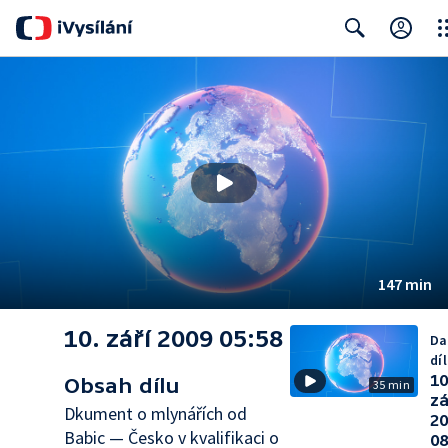
Clo
Search
147 min
10. září 2009 05:58
Da
díl
10
Obsah dílu
35 min
zá
Dkument o mlynářích od
2
Babic — Česko v kvalifikaci o
08