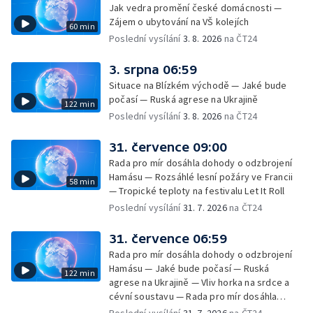
Jak vedra promění české domácnosti —
Zájem o ubytování na VŠ kolejích
60 min
Poslední vysílání
3. 8. 2026
na ČT24
3. srpna 06:59
Situace na Blízkém východě — Jaké bude
počasí — Ruská agrese na Ukrajině
122 min
Poslední vysílání
3. 8. 2026
na ČT24
31. července 09:00
Rada pro mír dosáhla dohody o odzbrojení
Hamásu — Rozsáhlé lesní požáry ve Francii
58 min
— Tropické teploty na festivalu Let It Roll
Poslední vysílání
31. 7. 2026
na ČT24
31. července 06:59
Rada pro mír dosáhla dohody o odzbrojení
Hamásu — Jaké bude počasí — Ruská
122 min
agrese na Ukrajině — Vliv horka na srdce a
cévní soustavu — Rada pro mír dosáhla
dohody o odzbrojení Hamásu — Dokument