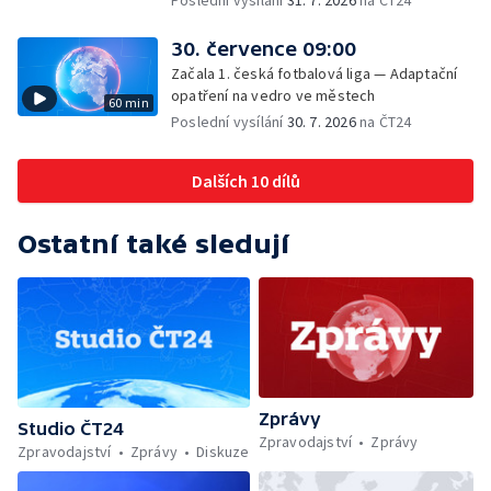
Poslední vysílání
31. 7. 2026
na ČT24
Veřejný prostor Františka Skály — V srpnu
začíná výplata superdávky — Tropické
30. července 09:00
teploty zatěžují i volně žijící zvířata
Začala 1. česká fotbalová liga — Adaptační
opatření na vedro ve městech
60 min
Poslední vysílání
30. 7. 2026
na ČT24
Dalších 10 dílů
Ostatní také sledují
Zprávy
Studio ČT24
Zpravodajství
Zprávy
Zpravodajství
Zprávy
Diskuze