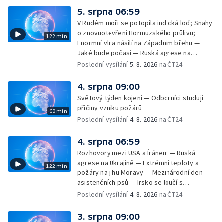
na dovolené v zahraničí; Platby a výběry na
5. srpna 06:59
dovolené v zahraničí — Těžba léčivé rašeliny
V Rudém moři se potopila indická loď; Snahy
u Malé Morávky
o znovuotevření Hormuzského průlivu;
122 min
Enormní vlna násilí na Západním břehu —
Jaké bude počasí — Ruská agrese na
Ukrajině — Vliv veder na lidské orgány — Při
Poslední vysílání
5. 8. 2026
na ČT24
úderech v Kyjevské oblasti zahynulo 15 lidí
— Třem obcím na Brněnsku dočasně došla
4. srpna 09:00
pitná voda — SP v orientačním běhu v Česku
Světový týden kojení — Odborníci studují
— Horko a požáry sužují Evropu — Rybářský
příčiny vzniku požárů
60 min
příměstský tábor
Poslední vysílání
4. 8. 2026
na ČT24
4. srpna 06:59
Rozhovory mezi USA a Íránem — Ruská
agrese na Ukrajině — Extrémní teploty a
122 min
požáry na jihu Moravy — Mezinárodní den
asistenčních psů — Irsko se loučí s
hudebníkem Glenem Hansardem
Poslední vysílání
4. 8. 2026
na ČT24
3. srpna 09:00