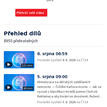
Duta
Přehrát celé video
Přehled dílů
8955 přehratelných
6. srpna 06:59
Poslední vysílání
6. 8. 2026
na ČT24
121 min
5. srpna 09:00
Klimatizace na dětských odděleních
nemocnic — Čištění Karlova mostu — Jak se
60 min
vyznat v klasifikaci hotelů pomocí hvězd;
Reklamace ubytování na dovolené; Rušení
dovolené kvůli přírodním živlům; Práva
Poslední vysílání
5. 8. 2026
na ČT24
cestujících v letecké dopravě; Půjčení auta