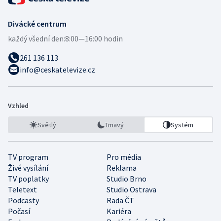
Divácké centrum
každý všední den:
8:00—16:00 hodin
261 136 113
info@ceskatelevize.cz
Vzhled
Světlý
Tmavý
Systém
TV program
Pro média
Živé vysílání
Reklama
TV poplatky
Studio Brno
Teletext
Studio Ostrava
Podcasty
Rada ČT
Počasí
Kariéra