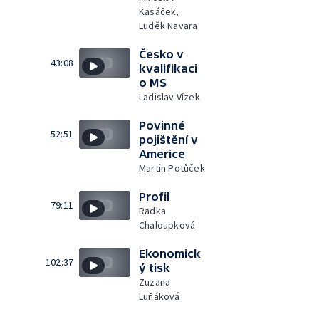
Kasáček,
Luděk Navara
Česko v
43:08
kvalifikaci
o MS
Ladislav Vízek
Povinné
52:51
pojištění v
Americe
Martin Potůček
Profil
79:11
Radka
Chaloupková
Ekonomick
102:37
ý tisk
Zuzana
Luňáková