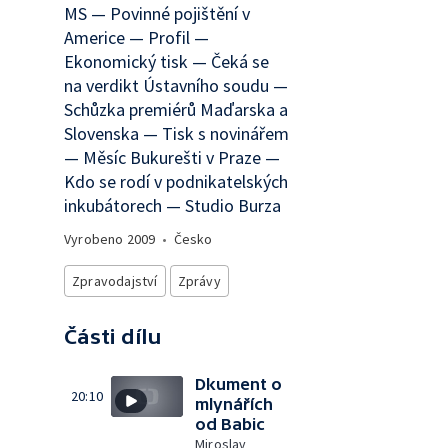
MS — Povinné pojištění v
Americe — Profil —
Ekonomický tisk — Čeká se
na verdikt Ústavního soudu —
Schůzka premiérů Maďarska a
Slovenska — Tisk s novinářem
— Měsíc Bukurešti v Praze —
Kdo se rodí v podnikatelských
inkubátorech — Studio Burza
Vyrobeno
2009
•
Česko
Zpravodajství
Zprávy
Části dílu
Dkument o
20:10
mlynářích
od Babic
Miroslav