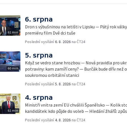
6. srpna
Dron s výbušninou na letišti v Lipsku — Pátý rok válk
61 min
premiéru film Dvě dci tuše
Poslední vysílání
6. 8. 2026
na ČT24
5. srpna
Když se vedro stane hrozbou — Nová pravidla pro ukr
60 min
potraviny: kam zamíří ceny? — Burčák bude dřív než 
soukromou orbitální stanici
Poslední vysílání
5. 8. 2026
na ČT24
4. srpna
Ministři vnitra zemí EU chválili Španělsko — Kolik st
61 min
kandidátek: kdo půjde do voleb — Hledání žhářů: způs
Poslední vysílání
4. 8. 2026
na ČT24