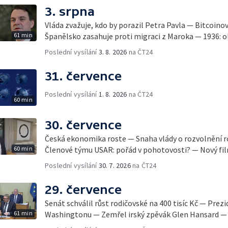
3. srpna
Vláda zvažuje, kdo by porazil Petra Pavla — Bitcoino
61 min
Španělsko zasahuje proti migraci z Maroka — 1936: ol
Poslední vysílání
3. 8. 2026
na ČT24
31. července
Poslední vysílání
1. 8. 2026
na ČT24
60 min
30. července
Česká ekonomika roste — Snaha vlády o rozvolnění 
60 min
Členové týmu USAR: pořád v pohotovosti? — Nový fil
Poslední vysílání
30. 7. 2026
na ČT24
29. července
Senát schválil růst rodičovské na 400 tisíc Kč — Prez
61 min
Washingtonu — Zemřel irský zpěvák Glen Hansard — 