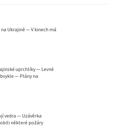
y na Ukrajině — V kinech má
ajinské uprchlíky — Levné
obvykle — Plány na
ojí vedra — Uzávěrka
obili některé požáry