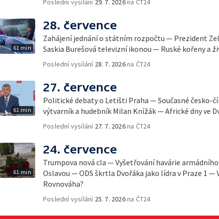
Poslední vysílání
29. 7. 2026
na ČT24
28. července
Zahájení jednání o státním rozpočtu — Prezident Ze
61 min
Saskia Burešová televizní ikonou — Ruské kořeny a ži
Poslední vysílání
28. 7. 2026
na ČT24
27. července
Politické debaty o Letišti Praha — Současné česko-č
61 min
výtvarník a hudebník Milan Knížák — Africké dny ve D
Poslední vysílání
27. 7. 2026
na ČT24
24. července
Trumpova nová cla — Vyšetřování havárie armádního 
61 min
Oslavou — ODS škrtla Dvořáka jako lídra v Praze 1 — 
Rovnováha?
Poslední vysílání
25. 7. 2026
na ČT24