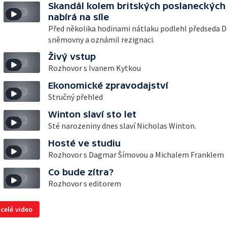
Skandál kolem britských poslaneckých
nabírá na síle
Před několika hodinami nátlaku podlehl předseda D
sněmovny a oznámil rezignaci.
Živý vstup
Rozhovor s Ivanem Kytkou
Ekonomické zpravodajství
Stručný přehled
Winton slaví sto let
Sté narozeniny dnes slaví Nicholas Winton.
Hosté ve studiu
Rozhovor s Dagmar Šímovou a Michalem Franklem
Co bude zítra?
Rozhovor s editorem
 celé video