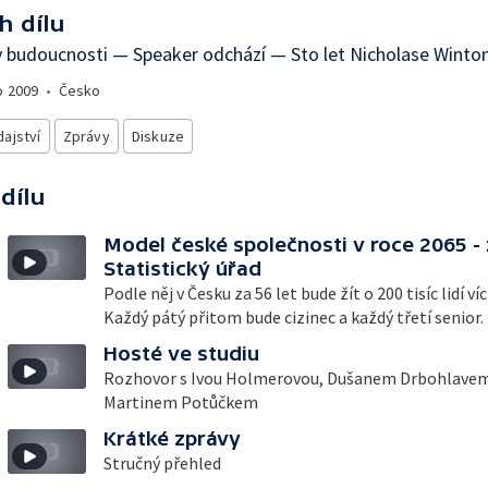
h dílu
 budoucnosti — Speaker odchází — Sto let Nicholase Winto
o
2009
•
Česko
ajství
Zprávy
Diskuze
 dílu
Model české společnosti v roce 2065 - 
Statistický úřad
Podle něj v Česku za 56 let bude žít o 200 tisíc lidí ví
Každý pátý přitom bude cizinec a každý třetí senior.
Hosté ve studiu
Rozhovor s Ivou Holmerovou, Dušanem Drbohlavem
Martinem Potůčkem
Krátké zprávy
Stručný přehled