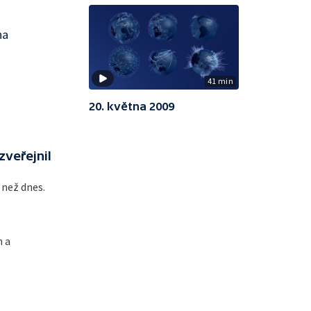
na
41 min
20. května 2009
zveřejnil
c než dnes.
 a