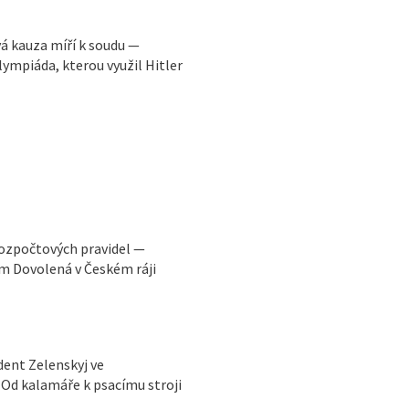
vá kauza míří k soudu —
ympiáda, kterou využil Hitler
rozpočtových pravidel —
m Dovolená v Českém ráji
ident Zelenskyj ve
Od kalamáře k psacímu stroji