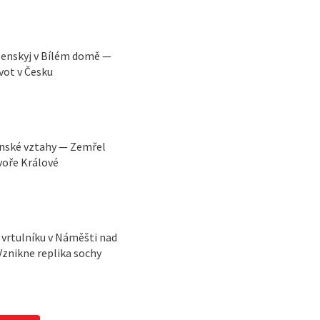
lenskyj v Bílém domě —
vot v Česku
ínské vztahy — Zemřel
voře Králové
vrtulníku v Náměšti nad
Vznikne replika sochy