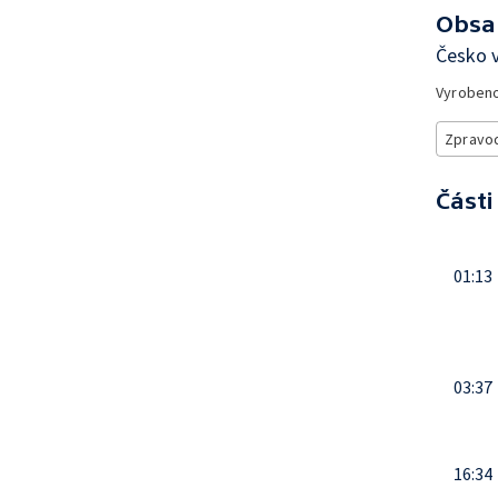
Obsa
Česko v
Vyroben
Zpravod
Části
01:13
03:37
16:34