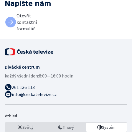
Napište nám
Otevřít
kontaktní
formulář
Divácké centrum
každý všední den:
8:00—16:00 hodin
261 136 113
info@ceskatelevize.cz
Vzhled
Světlý
Tmavý
Systém