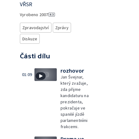
VŘSR
Vyrobeno
2007
Zpravodajství
Zprávy
Diskuze
Části dílu
rozhovor
01:09
Jan Švejnar,
který zvažuje,
zda přijme
kandidaturu na
prezidenta,
pokračuje ve
spanilé jízdě
parlamentními
frakcemi.