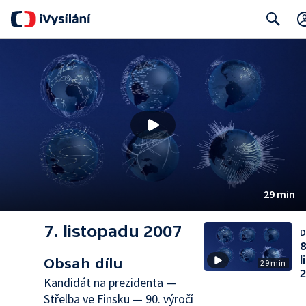
Search
29 min
7. listopadu 2007
D
8
l
Obsah dílu
29 min
2
Kandidát na prezidenta —
Střelba ve Finsku — 90. výročí