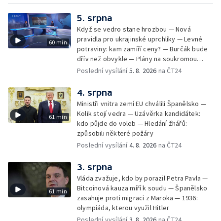
5. srpna
Když se vedro stane hrozbou — Nová
pravidla pro ukrajinské uprchlíky — Levné
60 min
potraviny: kam zamíří ceny? — Burčák bude
dřív než obvykle — Plány na soukromou
orbitální stanici
Poslední vysílání
5. 8. 2026
na ČT24
4. srpna
Ministři vnitra zemí EU chválili Španělsko —
Kolik stojí vedra — Uzávěrka kandidátek:
61 min
kdo půjde do voleb — Hledání žhářů:
způsobili některé požáry
Poslední vysílání
4. 8. 2026
na ČT24
3. srpna
Vláda zvažuje, kdo by porazil Petra Pavla —
Bitcoinová kauza míří k soudu — Španělsko
61 min
zasahuje proti migraci z Maroka — 1936:
olympiáda, kterou využil Hitler
Poslední vysílání
3. 8. 2026
na ČT24