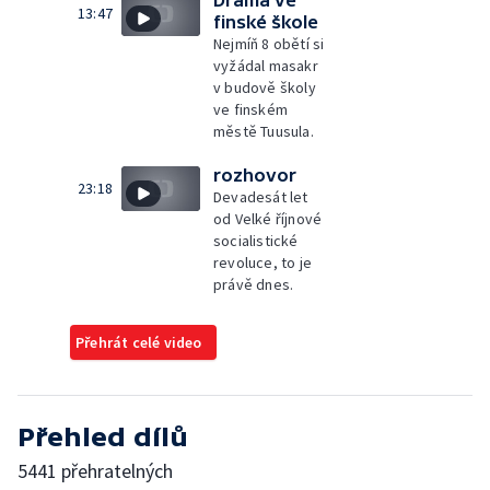
Drama ve
13:47
finské škole
Nejmíň 8 obětí si
vyžádal masakr
v budově školy
ve finském
městě Tuusula.
rozhovor
23:18
Devadesát let
od Velké říjnové
socialistické
revoluce, to je
právě dnes.
Přehrát celé video
Přehled dílů
5441 přehratelných