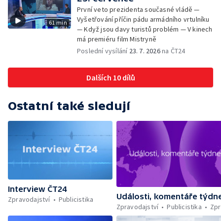
První veto prezidenta současné vládě —
Vyšetřování příčin pádu armádního vrtulníku
61 min
— Když jsou davy turistů problém — V kinech
má premiéru film Mistryně
Poslední vysílání
23. 7. 2026
na ČT24
Dalších 10 dílů
Ostatní také sledují
Interview ČT24
Události, komentáře týdn
Zpravodajství
Publicistika
Zpravodajství
Publicistika
Zpr