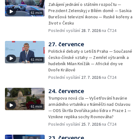
Zahájení jednání o státním rozpočtu —
Prezident Zelenskyj v Bílém domě — Saskia
61 min
Burešová televizní ikonou — Ruské kořeny a
život v Česku
Poslední vysílání
28. 7. 2026
na ČT24
27. července
Politické debaty o Letišti Praha — Současné
česko-čínské vztahy — Zemřel výtvarník a
61 min
hudebník Milan Knížák — Africké dny ve
Dvoře Králové
Poslední vysílání
27. 7. 2026
na ČT24
24. července
Trumpova nová cla — Vyšetřování havárie
armádního vrtulníku v Náměšti nad Oslavou
61 min
— ODS škrtla Dvořáka jako lídra v Praze 1 —
Vznikne replika sochy Rovnováha?
Poslední vysílání
25. 7. 2026
na ČT24
23. července