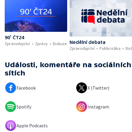
90’ ČT24
Nedělní debata
Zpravodajství
Zprávy
Diskuze
Zpravodajství
Publicistika
Dis
Události, komentáře
na sociálních
sítích
Facebook
X (Twitter)
Spotify
Instagram
Apple Podcasts