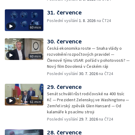
31. července
Poslední vysílání
1. 8. 2026
na ČT24
60 min
30. července
Česká ekonomika roste — Snaha vlády o
rozvolnění rozpočtových pravidel —
60 min
Členové týmu USAR: pořád v pohotovosti? —
Nový film Dovolená v Českém ráji
Poslední vysílání
30. 7. 2026
na ČT24
29. července
Senát schválil růst rodičovské na 400 tisíc
Kč — Prezident Zelenskyj ve Washingtonu —
61 min
Zemřel irský zpěvák Glen Hansard — Od
kalamáře k psacímu stroji
Poslední vysílání
29. 7. 2026
na ČT24
28. července