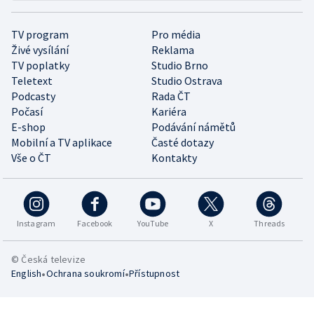
TV program
Pro média
Živé vysílání
Reklama
TV poplatky
Studio Brno
Teletext
Studio Ostrava
Podcasty
Rada ČT
Počasí
Kariéra
E-shop
Podávání námětů
Mobilní a TV aplikace
Časté dotazy
Vše o ČT
Kontakty
Instagram
Facebook
YouTube
X
Threads
© Česká televize
•
•
English
Ochrana soukromí
Přístupnost