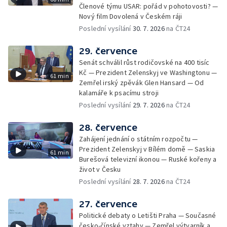
Členové týmu USAR: pořád v pohotovosti? —
Nový film Dovolená v Českém ráji
Poslední vysílání
30. 7. 2026
na ČT24
29. července
Senát schválil růst rodičovské na 400 tisíc
Kč — Prezident Zelenskyj ve Washingtonu —
61 min
Zemřel irský zpěvák Glen Hansard — Od
kalamáře k psacímu stroji
Poslední vysílání
29. 7. 2026
na ČT24
28. července
Zahájení jednání o státním rozpočtu —
Prezident Zelenskyj v Bílém domě — Saskia
61 min
Burešová televizní ikonou — Ruské kořeny a
život v Česku
Poslední vysílání
28. 7. 2026
na ČT24
27. července
Politické debaty o Letišti Praha — Současné
česko-čínské vztahy — Zemřel výtvarník a