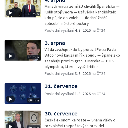
Ministři vnitra zemí EU chválili Španělsko —
Kolik stojí vedra — Uzávěrka kandidátek:
61 min
kdo půjde do voleb — Hledání žhářů:
způsobili některé požáry
Poslední vysílání
4. 8. 2026
na ČT24
3. srpna
Vláda zvažuje, kdo by porazil Petra Pavla —
Bitcoinová kauza míří k soudu — Španělsko
61 min
zasahuje proti migraci z Maroka — 1936:
olympiáda, kterou využil Hitler
Poslední vysílání
3. 8. 2026
na ČT24
31. července
Poslední vysílání
1. 8. 2026
na ČT24
60 min
30. července
Česká ekonomika roste — Snaha vlády o
rozvolnění rozpočtových pravidel —
60 min