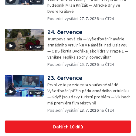
61 min
hudebník Milan Knížák — Africké dny ve
Dvoře Králové
Poslední vysílání
27. 7. 2026
na ČT24
24. července
Trumpova nová cla — Vyšetřování havárie
armádního vrtulníku v Náměšti nad Oslavou
61 min
— ODS škrtla Dvořáka jako lídra v Praze 1 —
Vznikne replika sochy Rovnováha?
Poslední vysílání
25. 7. 2026
na ČT24
23. července
První veto prezidenta současné vládě —
Vyšetřování příčin pádu armádního vrtulníku
61 min
— Když jsou davy turistů problém — V kinech
má premiéru film Mistryně
Poslední vysílání
23. 7. 2026
na ČT24
Dalších 10 dílů