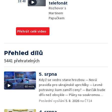
18:48
telefonát
Rozhovor s
Martinem
Papučkem
Přehrát celé video
Přehled dílů
5441 přehratelných
5. srpna
Když se vedro stane hrozbou — Nová
pravidla pro ukrajinské uprchlíky — Levné
60 min
potraviny: kam zamíří ceny? — Burčák bude
dřív než obvykle — Plány na soukromou
orbitální stanici
Poslední vysílání
5. 8. 2026
na ČT24
4. srpna