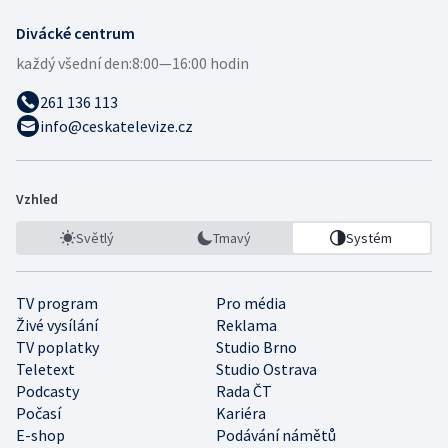
Divácké centrum
každý všední den:
8:00—16:00 hodin
261 136 113
info@ceskatelevize.cz
Vzhled
Světlý
Tmavý
Systém
TV program
Pro média
Živé vysílání
Reklama
TV poplatky
Studio Brno
Teletext
Studio Ostrava
Podcasty
Rada ČT
Počasí
Kariéra
E-shop
Podávání námětů