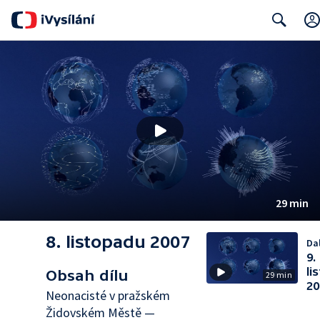
Search
29 min
8. listopadu 2007
Dal
9.
li
Obsah dílu
29 min
20
Neonacisté v pražském
Židovském Městě —