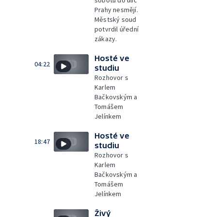
sobotu do ulic
Prahy nesmějí.
Městský soud
potvrdil úřední
zákazy.
Hosté ve
04:22
studiu
Rozhovor s
Karlem
Bačkovským a
Tomášem
Jelínkem
Hosté ve
18:47
studiu
Rozhovor s
Karlem
Bačkovským a
Tomášem
Jelínkem
Živý