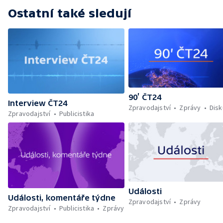
Ostatní také sledují
90’ ČT24
Interview ČT24
Zpravodajství
Zprávy
Dis
Zpravodajství
Publicistika
Události
Události, komentáře týdne
Zpravodajství
Zprávy
Zpravodajství
Publicistika
Zprávy