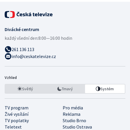
Divácké centrum
každý všední den:
8:00—16:00 hodin
261 136 113
info@ceskatelevize.cz
Vzhled
Světlý
Tmavý
Systém
TV program
Pro média
Živé vysílání
Reklama
TV poplatky
Studio Brno
Teletext
Studio Ostrava