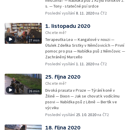
množírna? — Nabídka psů z Azylu Voříškov z.
s. — Tony - statečné psí srdce
Poslední vysílání
8. 11. 2020
na ČT2
1. listopadu 2020
Chcete mě?
Terapeutka Lea — Kangalové v nouzi —
27 min
Útulek Zdeňka Srstky v Němčovicích — První
pomoc pro psa — Nabídka psů z Němčovic —
Zachráněný Marcello
Poslední vysílání
1. 11. 2020
na ČT2
25. října 2020
Chcete mě?
Divoká prasata v Praze — Týrání koně v
26 min
Žilině — Dixon — Jak se chovat k vodícímu
psovi — Nabídka psů z Libně — Bertík ve
výcviku
Poslední vysílání
25. 10. 2020
na ČT2
18. října 2020