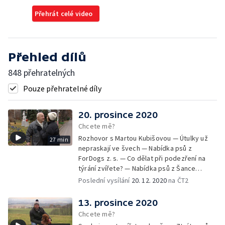
Přehrát celé video
Přehled dílů
848 přehratelných
Pouze přehratelné díly
20. prosince 2020
Chcete mě?
Rozhovor s Martou Kubišovou — Útulky už
27 min
nepraskají ve švech — Nabídka psů z
ForDogs z. s. — Co dělat při podezření na
týrání zvířete? — Nabídka psů z Šance
zvířatům — Rozloučení
Poslední vysílání
20. 12. 2020
na ČT2
13. prosince 2020
Chcete mě?