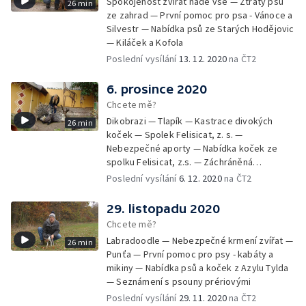
Spokojenost zvířat nade vše — Ztráty psů
26 min
ze zahrad — První pomoc pro psa - Vánoce a
Silvestr — Nabídka psů ze Starých Hodějovic
— Kiláček a Kofola
Poslední vysílání
13. 12. 2020
na ČT2
6. prosince 2020
Chcete mě?
Dikobrazi — Tlapík — Kastrace divokých
26 min
koček — Spolek Felisicat, z. s. —
Nebezpečné aporty — Nabídka koček ze
spolku Felisicat, z.s. — Záchráněná
labradorka Terezka
Poslední vysílání
6. 12. 2020
na ČT2
29. listopadu 2020
Chcete mě?
Labradoodle — Nebezpečné krmení zvířat —
26 min
Punťa — První pomoc pro psy - kabáty a
mikiny — Nabídka psů a koček z Azylu Tylda
— Seznámení s psouny prériovými
Poslední vysílání
29. 11. 2020
na ČT2