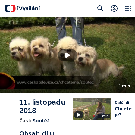
Close
Search
1 min
11. listopadu
Další díl
Chcete
2018
je?
5 min
Část:
Soutěž
Obsah dílu