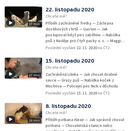
22. listopadu 2020
Chcete mě?
Příběh zachráněné fretky — Záchrana
27 min
dostihových chrtů — Gaston — Jak
postupovat když pes zaběhne — Nabídka
psů z Naděje pro čtyři packy o. s. — Maggie -
aktivní stáří v kočárku
Poslední vysílání
22. 11. 2020
na ČT2
15. listopadu 2020
Chcete mě?
Zachráněná Lilinka — Jak chovat drobné
27 min
savce — Úrazy psů — Nabídka koček z
Mochova — Policejní pes Nick v důchodu
Poslední vysílání
15. 11. 2020
na ČT2
8. listopadu 2020
Chcete mě?
Příběh potkana Alexe — Jak správně chovat
26 min
potkana — Chovatelská stanice nebo