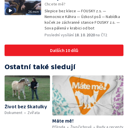
Chcete mě?
Slepice bez klece — FOUSKY z.s. —
26 min
Nemocnice Káhira — Úzkost psů — Nabídka
koček ze záchranné stanice FOUSKY z.s. —
Sova pálená v krabici od bot
Poslední vysílání
18. 10. 2020
na ČT2
Dalších 10 dílů
Ostatní také sledují
Život bez škatulky
Dokument
Zvířata
Máte mě!
Příroda
Živočichové
Rady a recepty