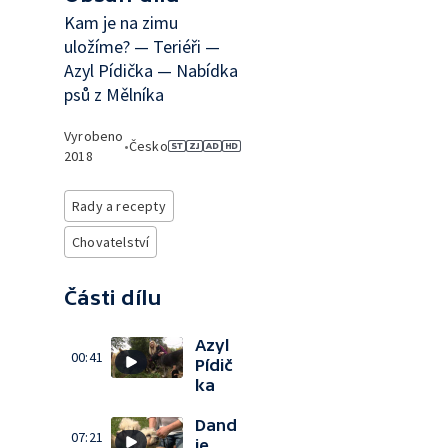
Kam je na zimu
uložíme? — Teriéři —
Azyl Pídička — Nabídka
psů z Mělníka
Vyrobeno
•
Česko
2018
Rady a recepty
Chovatelství
Části dílu
Azyl
00:41
Pídič
ka
Dand
07:21
ie