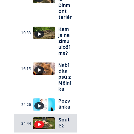
Dinm
ont
teriér
Kam
10:33
je na
zimu
uloží
me?
Nabí
16:15
dka
psů z
Mělní
ka
Pozv
24:26
ánka
Sout
24:44
ěž