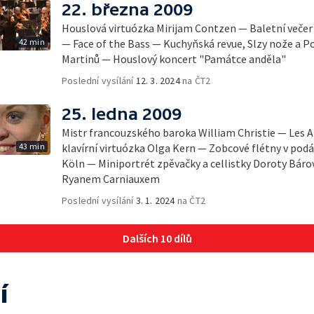
22. března 2009
Houslová virtuózka Mirijam Contzen — Baletní večer
42 min
— Face of the Bass — Kuchyňská revue, Slzy nože a P
Martinů — Houslový koncert "Památce anděla"
Poslední vysílání
12. 3. 2024
na ČT2
25. ledna 2009
Mistr francouzského baroka William Christie — Les A
43 min
klavírní virtuózka Olga Kern — Zobcové flétny v po
Köln — Miniportrét zpěvačky a cellistky Doroty Báro
Ryanem Carniauxem
Poslední vysílání
3. 1. 2024
na ČT2
Dalších 10 dílů
í