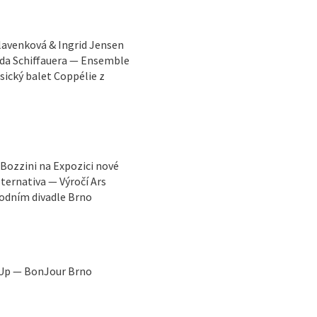
lavenková & Ingrid Jensen
rda Schiffauera — Ensemble
ický balet Coppélie z
Bozzini na Expozici nové
ternativa — Výročí Ars
rodním divadle Brno
at Up — BonJour Brno