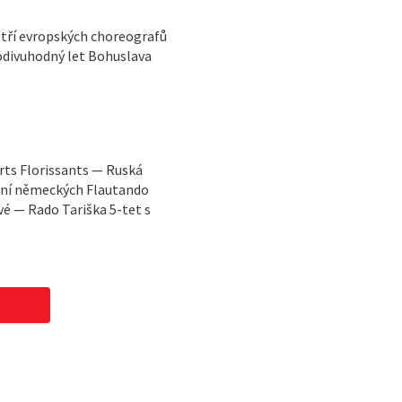
 tří evropských choreografů
odivuhodný let Bohuslava
rts Florissants — Ruská
dání německých Flautando
vé — Rado Tariška 5-tet s