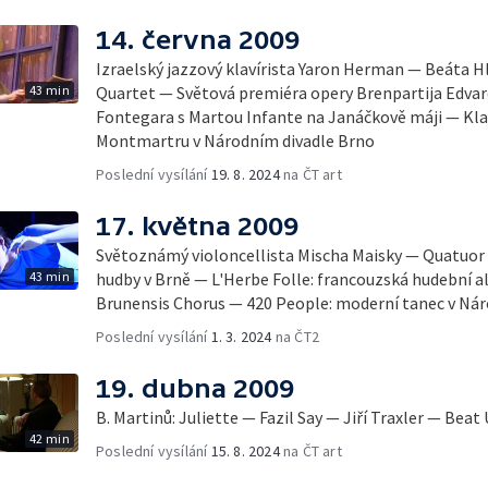
14. června 2009
Izraelský jazzový klavírista Yaron Herman — Beáta H
43 min
Quartet — Světová premiéra opery Brenpartija Edva
Fontegara s Martou Infante na Janáčkově máji — Klas
Montmartru v Národním divadle Brno
Poslední vysílání
19. 8. 2024
na ČT art
17. května 2009
Světoznámý violoncellista Mischa Maisky — Quatuor 
43 min
hudby v Brně — L'Herbe Folle: francouzská hudební al
Brunensis Chorus — 420 People: moderní tanec v Ná
Poslední vysílání
1. 3. 2024
na ČT2
19. dubna 2009
B. Martinů: Juliette — Fazil Say — Jiří Traxler — Be
42 min
Poslední vysílání
15. 8. 2024
na ČT art