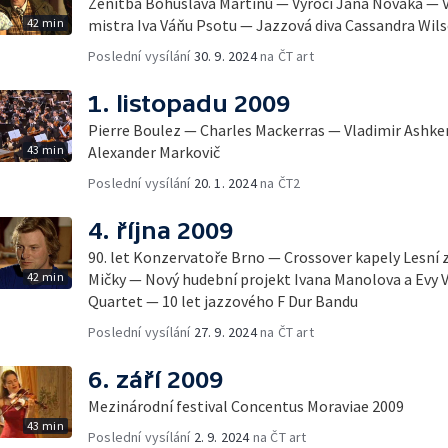
Ženitba Bohuslava Martinů — Výročí Jana Nováka —
42 min
mistra Iva Váňu Psotu — Jazzová diva Cassandra Wil
Poslední vysílání
30. 9. 2024
na ČT art
1. listopadu 2009
Pierre Boulez — Charles Mackerras — Vladimir Ash
43 min
Alexander Markovič
Poslední vysílání
20. 1. 2024
na ČT2
4. října 2009
90. let Konzervatoře Brno — Crossover kapely Lesní 
42 min
Mičky — Nový hudební projekt Ivana Manolova a Evy 
Quartet — 10 let jazzového F Dur Bandu
Poslední vysílání
27. 9. 2024
na ČT art
6. září 2009
Mezinárodní festival Concentus Moraviae 2009
43 min
Poslední vysílání
2. 9. 2024
na ČT art