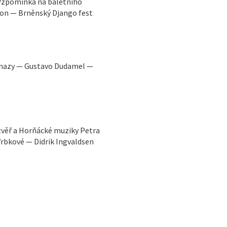
 Vzpomínka na baletního
son — Brněnský Django fest
kenazy — Gustavo Dudamel —
zvěř a Horňácké muziky Petra
Vrbkové — Didrik Ingvaldsen