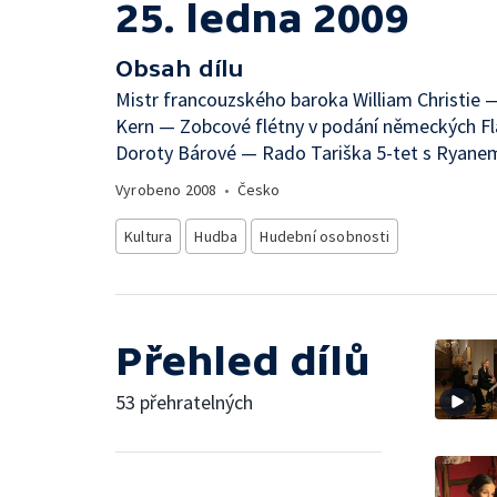
25. ledna 2009
Obsah dílu
Mistr francouzského baroka William Christie —
Kern — Zobcové flétny v podání německých Fla
Doroty Bárové — Rado Tariška 5-tet s Ryane
Vyrobeno
2008
•
Česko
Kultura
Hudba
Hudební osobnosti
Přehled dílů
53 přehratelných