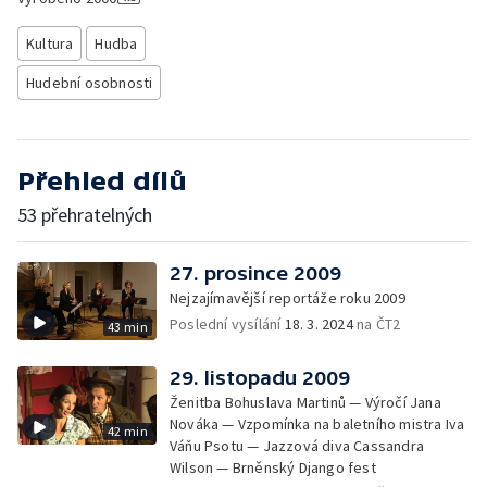
Kultura
Hudba
Hudební osobnosti
Přehled dílů
53 přehratelných
27. prosince 2009
Nejzajímavější reportáže roku 2009
Poslední vysílání
18. 3. 2024
na ČT2
43 min
29. listopadu 2009
Ženitba Bohuslava Martinů — Výročí Jana
Nováka — Vzpomínka na baletního mistra Iva
42 min
Váňu Psotu — Jazzová diva Cassandra
Wilson — Brněnský Django fest