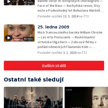
Baletní večer tří evropských choreografů —
42 min
Face of the Bass — Kuchyňská revue, Slzy
nože a Podivuhodný let Bohuslava Martinů —
Houslový koncert "Památce anděla"
Poslední vysílání
12. 3. 2024
na ČT2
25. ledna 2009
Mistr francouzského baroka William Christie
— Les Arts Florissants — Ruská klavírní
43 min
virtuózka Olga Kern — Zobcové flétny v
podání německých Flautando Köln —
Miniportrét zpěvačky a cellistky Doroty
Poslední vysílání
3. 1. 2024
na ČT2
Bárové — Rado Tariška 5-tet s Ryanem
Carniauxem
Dalších 10 dílů
Ostatní také sledují