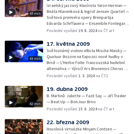
Izraelský jazzový klavírista Yaron Herman —
Beáta Hlavenková & Ingrid Jensen Quartet —
43 min
Světová premiéra opery Brenpartija
Edvarda Schiffauera — Ensemble Fontegara
s Martou Infante na Janáčkově máji —
Poslední vysílání
19. 8. 2024
na ČT art
Klasický balet Coppélie z Montmartru v
Národním divadle Brno
17. května 2009
Světoznámý violoncellista Mischa Maisky —
Quatuor Bozzini na Expozici nové hudby v
43 min
Brně — L'Herbe Folle: francouzská hudební
alternativa — Výročí Ars Brunensis Chorus —
420 People: moderní tanec v Národním
Poslední vysílání
1. 3. 2024
na ČT2
divadle Brno
19. dubna 2009
B. Martinů: Juliette — Fazil Say — Jiří Traxler
— Beat Up — BonJour Brno
42 min
Poslední vysílání
15. 8. 2024
na ČT art
22. března 2009
Houslová virtuózka Mirijam Contzen —