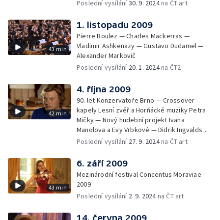
Poslední vysílání
30. 9. 2024
na ČT art
1. listopadu 2009
Pierre Boulez — Charles Mackerras —
Vladimir Ashkenazy — Gustavo Dudamel —
43 min
Alexander Markovič
Poslední vysílání
20. 1. 2024
na ČT2
4. října 2009
90. let Konzervatoře Brno — Crossover
kapely Lesní zvěř a Horňácké muziky Petra
42 min
Mičky — Nový hudební projekt Ivana
Manolova a Evy Vrbkové — Didrik Ingvaldsen
Quartet — 10 let jazzového F Dur Bandu
Poslední vysílání
27. 9. 2024
na ČT art
6. září 2009
Mezinárodní festival Concentus Moraviae
2009
43 min
Poslední vysílání
2. 9. 2024
na ČT art
14. června 2009