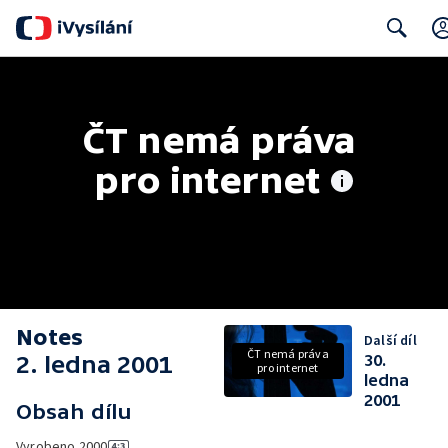
Search
ČT nemá práva 
pro internet
Notes
Další díl
ČT nemá práva
2. ledna 2001
30.
pro internet
ledna
2001
Obsah dílu
Vyrobeno
2000