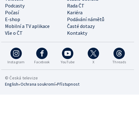
Podcasty
Rada ČT
Počasí
Kariéra
E-shop
Podávání námětů
Mobilní a TV aplikace
Časté dotazy
Vše o ČT
Kontakty
Instagram
Facebook
YouTube
X
Threads
© Česká televize
•
•
English
Ochrana soukromí
Přístupnost