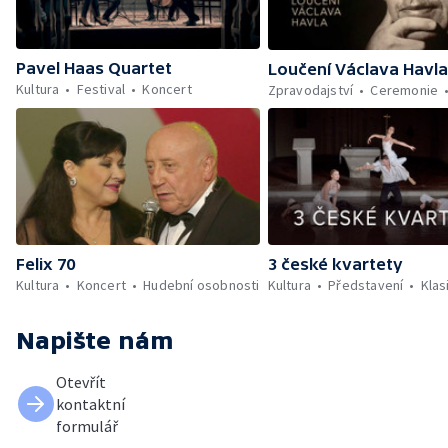
Pavel Haas Quartet
Loučení Václava Havla
Kultura
Festival
Koncert
Zpravodajství
Ceremonie
Felix 70
3 české kvartety
Kultura
Koncert
Hudební osobnosti
Kultura
Představení
Klas
Napište nám
Otevřít
kontaktní
formulář