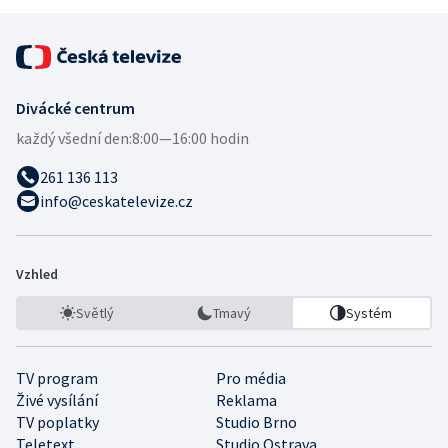
Divácké centrum
každý všední den:
8:00—16:00 hodin
261 136 113
info@ceskatelevize.cz
Vzhled
Světlý
Tmavý
Systém
TV program
Pro média
Živé vysílání
Reklama
TV poplatky
Studio Brno
Teletext
Studio Ostrava