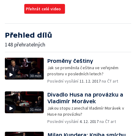
Přehrát celé video
Přehled dílů
148 přehratelných
Proměny češtiny
Jak se proměnila čeština ve veřejném
prostoru v posledních letech?
30 min
Poslední vysílání
11. 12. 2017
na ČT art
Divadlo Husa na provázku a
Vladimír Morávek
Jakou stopu zanechal Vladimír Morávek v
31 min
Huse na provázku?
Poslední vysílání
4. 12. 2017
na ČT art
Milan Kundera: Kniha smíchu