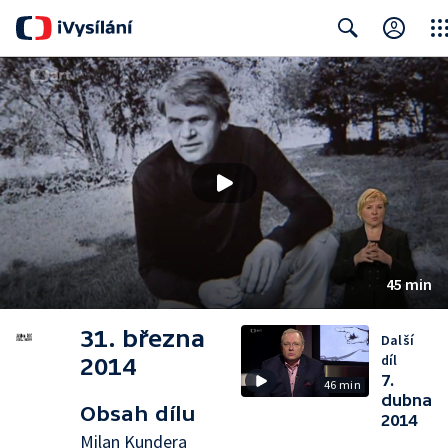
Clos
Search
45 min
31. března
Další
díl
2014
7.
46 min
dubna
Obsah dílu
2014
Milan Kundera