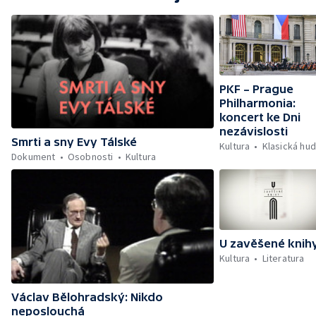
PKF – Prague
Philharmonia:
koncert ke Dni
nezávislosti
Smrti a sny Evy Tálské
Kultura
Klasická hu
Dokument
Osobnosti
Kultura
U zavěšené knih
Kultura
Literatura
Václav Bělohradský: Nikdo
neposlouchá