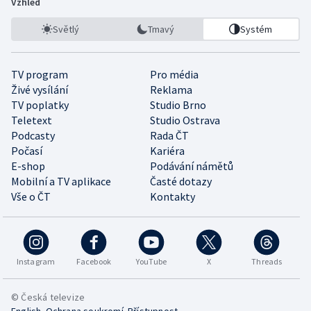
Vzhled
Světlý
Tmavý
Systém
TV program
Pro média
Živé vysílání
Reklama
TV poplatky
Studio Brno
Teletext
Studio Ostrava
Podcasty
Rada ČT
Počasí
Kariéra
E-shop
Podávání námětů
Mobilní a TV aplikace
Časté dotazy
Vše o ČT
Kontakty
Instagram
Facebook
YouTube
X
Threads
© Česká televize
•
•
English
Ochrana soukromí
Přístupnost