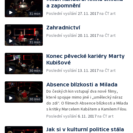
a zapomnění
Poslední vysílání
27. 11. 2017
na ČT art
31 min
Zahradnictví
Poslední vysílání
20. 11. 2017
na ČT art
31 min
Konec pěvecké kariéry Marty
Kubišové
Poslední vysílání
13. 11. 2017
na ČT art
30 min
Absence blízkosti a Milada
Do českých kin vstupují dva nové filmy,
které spojuje mimo jiné i „umělecký náraz
30 min
do zdi“. O filmech Absence blízkosti a Milada
s kritiky Marcelem Kabátem a Kamilem Filou.
Poslední vysílání
6. 11. 2017
na ČT art
Jak si v kulturní politice stála