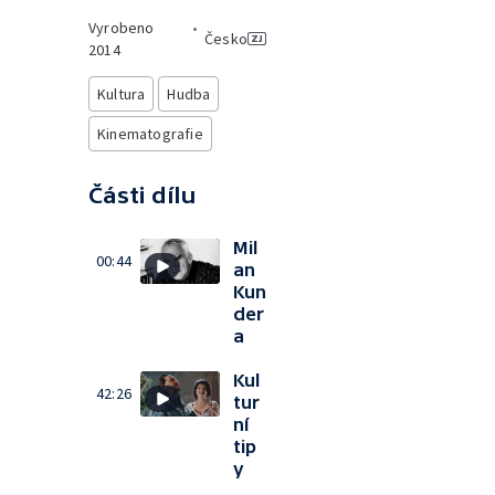
Vyrobeno
•
Česko
2014
Kultura
Hudba
Kinematografie
Části dílu
Mil
00:44
an
Kun
der
a
Kul
42:26
tur
ní
tip
y