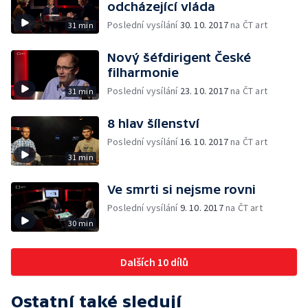
odcházející vláda
Poslední vysílání
30. 10. 2017
na ČT art
31 min
Nový šéfdirigent České
filharmonie
Poslední vysílání
23. 10. 2017
na ČT art
31 min
8 hlav šílenství
Poslední vysílání
16. 10. 2017
na ČT art
31 min
Ve smrti si nejsme rovni
Poslední vysílání
9. 10. 2017
na ČT art
30 min
Dalších 10 dílů
Ostatní také sledují