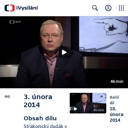
Close
Search
46 min
3. února
Další
díl
2014
10.
45 min
února
Obsah dílu
2014
Strakonický dudák v