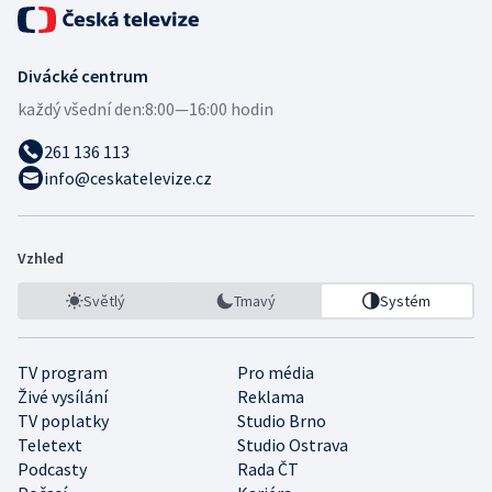
Divácké centrum
každý všední den:
8:00—16:00 hodin
261 136 113
info@ceskatelevize.cz
Vzhled
Světlý
Tmavý
Systém
TV program
Pro média
Živé vysílání
Reklama
TV poplatky
Studio Brno
Teletext
Studio Ostrava
Podcasty
Rada ČT