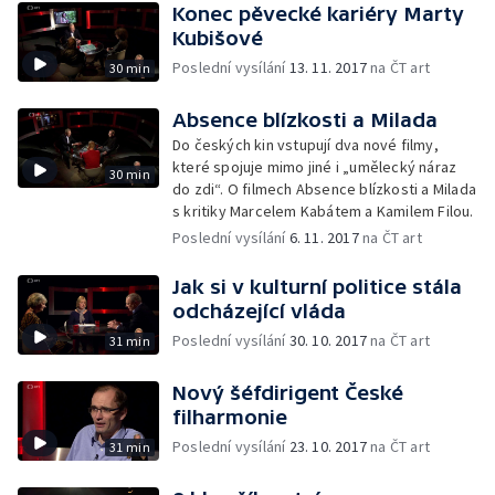
Konec pěvecké kariéry Marty
Kubišové
Poslední vysílání
13. 11. 2017
na ČT art
30 min
Absence blízkosti a Milada
Do českých kin vstupují dva nové filmy,
které spojuje mimo jiné i „umělecký náraz
30 min
do zdi“. O filmech Absence blízkosti a Milada
s kritiky Marcelem Kabátem a Kamilem Filou.
Poslední vysílání
6. 11. 2017
na ČT art
Jak si v kulturní politice stála
odcházející vláda
Poslední vysílání
30. 10. 2017
na ČT art
31 min
Nový šéfdirigent České
filharmonie
Poslední vysílání
23. 10. 2017
na ČT art
31 min