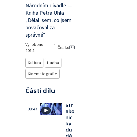
Národním divadle —
Kniha Petra Uhla
„Dělal jsem, co jsem
považoval za
správné“
Vyrobeno
•
Česko
2014
Kultura
Hudba
Kinematografie
Části dílu
Str
00:47
ako
nic
ký
du
dá