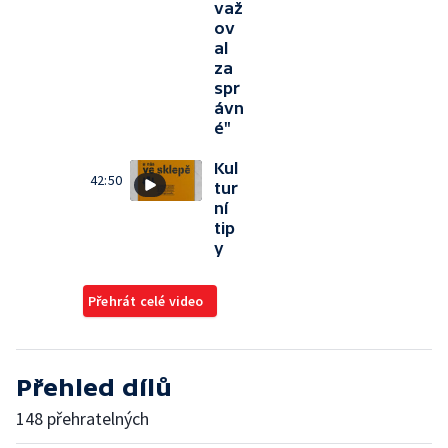
važ
ov
al
za
spr
ávn
é"
Kul
42:50
tur
ní
tip
y
Přehrát celé video
Přehled dílů
148 přehratelných