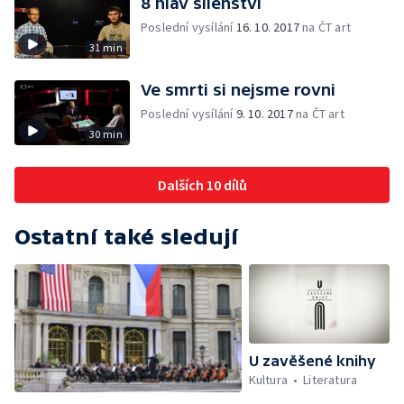
8 hlav šílenství
Poslední vysílání
16. 10. 2017
na ČT art
31 min
Ve smrti si nejsme rovni
Poslední vysílání
9. 10. 2017
na ČT art
30 min
Dalších 10 dílů
Ostatní také sledují
U zavěšené knihy
Kultura
Literatura