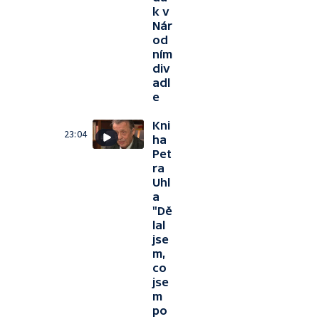
k v
Nár
od
ním
div
adl
e
Kni
23:04
ha
Pet
ra
Uhl
a
"Dě
lal
jse
m,
co
jse
m
po