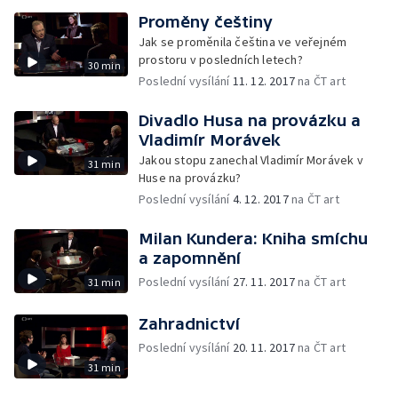
Proměny češtiny
Jak se proměnila čeština ve veřejném
prostoru v posledních letech?
30 min
Poslední vysílání
11. 12. 2017
na ČT art
Divadlo Husa na provázku a
Vladimír Morávek
Jakou stopu zanechal Vladimír Morávek v
31 min
Huse na provázku?
Poslední vysílání
4. 12. 2017
na ČT art
Milan Kundera: Kniha smíchu
a zapomnění
Poslední vysílání
27. 11. 2017
na ČT art
31 min
Zahradnictví
Poslední vysílání
20. 11. 2017
na ČT art
31 min