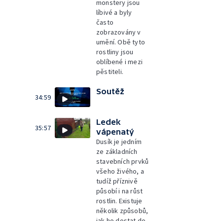
monstery jsou
líbivé a byly
často
zobrazovány v
umění. Obě tyto
rostliny jsou
oblíbené i mezi
pěstiteli.
Soutěž
34:59
Ledek
35:57
vápenatý
Dusík je jedním
ze základních
stavebních prvků
všeho živého, a
tudíž příznivě
působí i na růst
rostlin. Existuje
několik způsobů,
jak ho dostat do