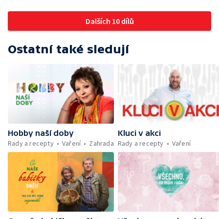
na léto — Cibuloviny a hajní rostliny v plné
kráse — Soukromá zahrada, která využívá
Dalších 10 dílů
principů Zelené páteře Vestce
Ostatní také sledují
Hobby naší doby
Kluci v akci
Rady a recepty
Vaření
Zahrada
Rady a recepty
Vaření