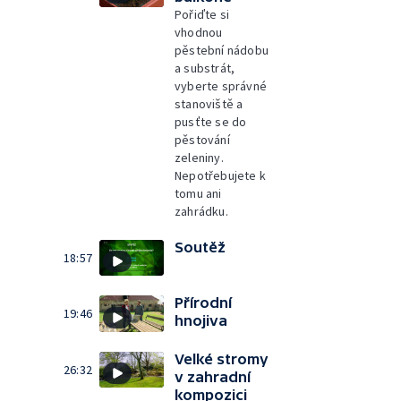
Pořiďte si
vhodnou
pěstební nádobu
a substrát,
vyberte správné
stanoviště a
pusťte se do
pěstování
zeleniny.
Nepotřebujete k
tomu ani
zahrádku.
Soutěž
18:57
Přírodní
19:46
hnojiva
Velké stromy
26:32
v zahradní
kompozici