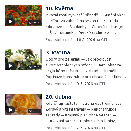
10. května
Invazní rostliny v naší přírodě — Stínění oken
— Příprava záhonů na sezonu — Zahrada –
51 min
kdoulovec — Studánky — Grilování – burger
— Řez meruněk — Divoké orchideje —
Meandry u Pardubic – evropsky významná
Poslední vysílání
16. 5. 2026
na ČT1
lokalita
3. května
Opory pro zeleninu — Jak prodloužit
životnost plochých střech — Jarní obnova
51 min
anglického trávníku — Zahrada – kamélie —
Popínavé konstrukce pro okrasné rostliny —
Vysazujeme zeleninu do skleníku, vyséváme
Poslední vysílání
9. 5. 2026
na ČT1
okurky do záhonu — Pomáháme meruňkám
přečkat nástrahy jara — Jak na bázlivého
26. dubna
psa — Bylinky v kětnu
Kde číhají klíšťata — Jak na ošetření dřeva —
Zdravý a vitální trávník — Rekonstrukce
51 min
zahrady — Krajinný plán obce Vestec —
Otužování sazenic teplomilné zeleniny,
podpoření kvetení růží — Včelařská příprava
Poslední vysílání
2. 5. 2026
na ČT1