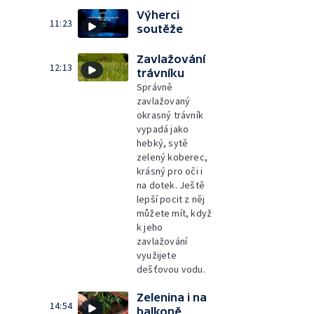
Výherci
11:23
soutěže
Zavlažování
12:13
trávníku
Správně
zavlažovaný
okrasný trávník
vypadá jako
hebký, sytě
zelený koberec,
krásný pro oči i
na dotek. Ještě
lepší pocit z něj
můžete mít, když
k jeho
zavlažování
využijete
dešťovou vodu.
Zelenina i na
14:54
balkoně