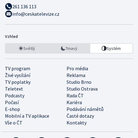
261 136 113
info@ceskatelevize.cz
Vzhled
Světlý
Tmavý
Systém
TV program
Pro média
Živé vysílání
Reklama
TV poplatky
Studio Brno
Teletext
Studio Ostrava
Podcasty
Rada ČT
Počasí
Kariéra
E-shop
Podávání námětů
Mobilní a TV aplikace
Časté dotazy
Vše o ČT
Kontakty