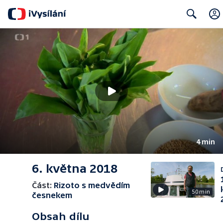
Search
4 min
6. května 2018
Část:
Rizoto s medvědím
50 min
česnekem
Obsah dílu