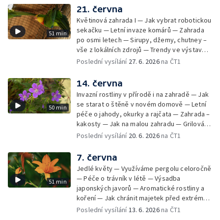
21. června
Květinová zahrada I — Jak vybrat robotickou
sekačku — Letní invaze komárů — Zahrada
51 min
po osmi letech — Sirupy, džemy, chutney –
vše z lokálních zdrojů — Trendy ve výstavbě
dřevostaveb — Probírka plodů aneb proč
Poslední vysílání
27. 6. 2026
na ČT1
snížit počet jablek na stromě — Papoušek
horský a nádherný — Květinová zahrada II
14. června
Invazní rostliny v přírodě i na zahradě — Jak
se starat o štěně v novém domově — Letní
50 min
péče o jahody, okurky a rajčata — Zahrada –
kakosty — Jak na malou zahradu — Grilování
s ajvarem — Venkovní sukulenty —
Poslední vysílání
20. 6. 2026
na ČT1
Eukalyptus — Propojení domu se zahradou a
okolní přírodou
7. června
Jedlé květy — Využíváme pergolu celoročně
— Péče o trávník v létě — Výsadba
51 min
japonských javorů — Aromatické rostliny a
koření — Jak chránit majetek před extrémy
počasí — Zahrada – sucho letošního jara —
Poslední vysílání
13. 6. 2026
na ČT1
Bylinky v červnu — Užitkové stromy v