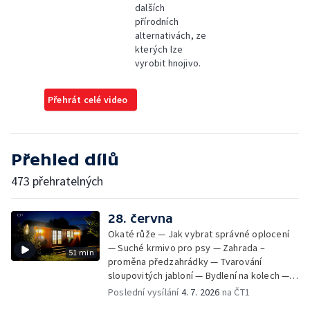
dalších
přírodních
alternativách, ze
kterých lze
vyrobit hnojivo.
Přehrát celé video
Přehled dílů
473 přehratelných
28. června
Okaté růže — Jak vybrat správné oplocení
— Suché krmivo pro psy — Zahrada –
51 min
proměna předzahrádky — Tvarování
sloupovitých jabloní — Bydlení na kolech —
Svída japonská — Tropy v zahradě —
Poslední vysílání
4. 7. 2026
na ČT1
Spuriové kosatace