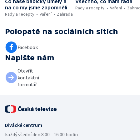
Co naše babičky uměly a
Všechno, co mám ráda
na co my jsme zapomněli
Rady a recepty
Vaření
Zahra
Rady a recepty
Vaření
Zahrada
Polopatě
na sociálních sítích
Facebook
Napište nám
Otevřít
kontaktní
formulář
Divácké centrum
každý všední den:
8:00—16:00 hodin