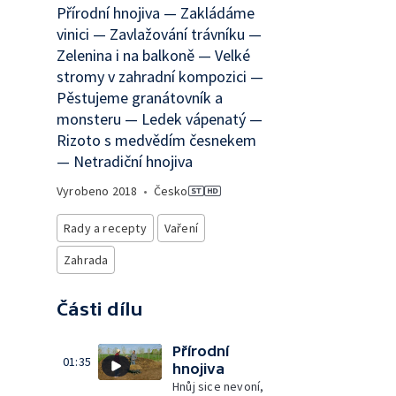
Přírodní hnojiva — Zakládáme
vinici — Zavlažování trávníku —
Zelenina i na balkoně — Velké
stromy v zahradní kompozici —
Pěstujeme granátovník a
monsteru — Ledek vápenatý —
Rizoto s medvědím česnekem
— Netradiční hnojiva
Vyrobeno
2018
•
Česko
Rady a recepty
Vaření
Zahrada
Části dílu
Přírodní
01:35
hnojiva
Hnůj sice nevoní,