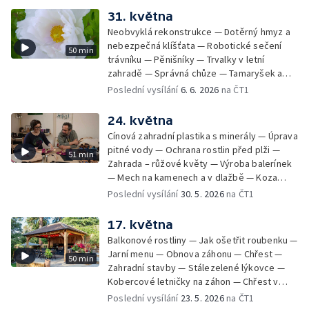
zahradě
31. května
Neobvyklá rekonstrukce — Dotěrný hmyz a
nebezpečná klíšťata — Robotické sečení
50 min
trávníku — Pěnišníky — Trvalky v letní
zahradě — Správná chůze — Tamaryšek a
kalina — Dřevité pivoňky — Recepty
Poslední vysílání
6. 6. 2026
na ČT1
24. května
Cínová zahradní plastika s minerály — Úprava
pitné vody — Ochrana rostlin před plži —
51 min
Zahrada – růžové květy — Výroba balerínek
— Mech na kamenech a v dlažbě — Koza
kamerunská — Hájní rostliny — Odlehčené
Poslední vysílání
30. 5. 2026
na ČT1
menu
17. května
Balkonové rostliny — Jak ošetřit roubenku —
Jarní menu — Obnova záhonu — Chřest —
50 min
Zahradní stavby — Stálezelené lýkovce —
Kobercové letničky na záhon — Chřest v
kuchyni
Poslední vysílání
23. 5. 2026
na ČT1