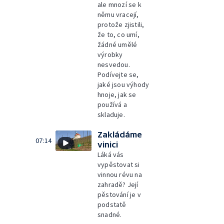
ale mnozí se k
němu vracejí,
protože zjistili,
že to, co umí,
žádné umělé
výrobky
nesvedou.
Podívejte se,
jaké jsou výhody
hnoje, jak se
používá a
skladuje.
Zakládáme
07:14
vinici
Láká vás
vypěstovat si
vinnou révu na
zahradě? Její
pěstování je v
podstatě
snadné.