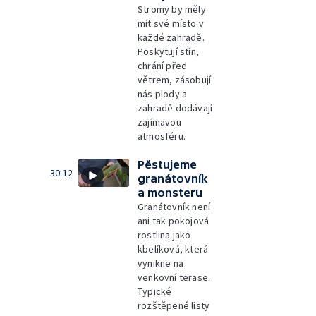
Stromy by měly
mít své místo v
každé zahradě.
Poskytují stín,
chrání před
větrem, zásobují
nás plody a
zahradě dodávají
zajímavou
atmosféru.
Pěstujeme
30:12
granátovník
a monsteru
Granátovník není
ani tak pokojová
rostlina jako
kbelíková, která
vynikne na
venkovní terase.
Typické
rozštěpené listy