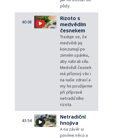
půdy.
Rizoto s
40:08
medvědím
česnekem
Traduje se, že
medvědi jej
konzumují po
zimním spánku,
aby nabrali sílu.
Medvědí česnek
má příznivý vliv i
na naše zdraví a
my ho použijeme
při přípravě
netradičního
rizota.
Netradiční
43:54
hnojiva
A na závěr si
povíme něco o