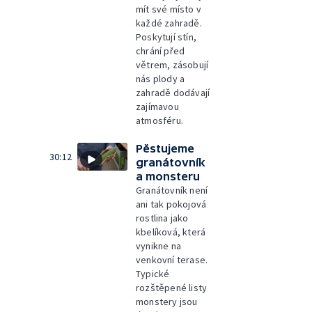
mít své místo v
každé zahradě.
Poskytují stín,
chrání před
větrem, zásobují
nás plody a
zahradě dodávají
zajímavou
atmosféru.
Pěstujeme
30:12
granátovník
a monsteru
Granátovník není
ani tak pokojová
rostlina jako
kbelíková, která
vynikne na
venkovní terase.
Typické
rozštěpené listy
monstery jsou