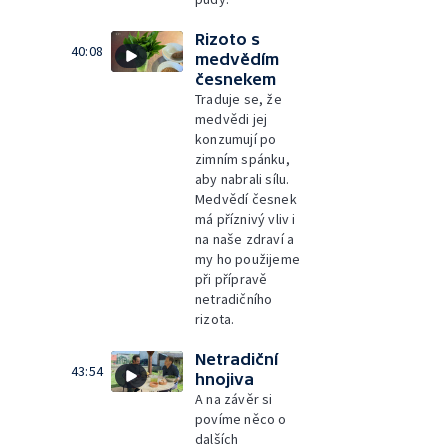
Rizoto s
40:08
medvědím
česnekem
Traduje se, že
medvědi jej
konzumují po
zimním spánku,
aby nabrali sílu.
Medvědí česnek
má příznivý vliv i
na naše zdraví a
my ho použijeme
při přípravě
netradičního
rizota.
Netradiční
43:54
hnojiva
A na závěr si
povíme něco o
dalších