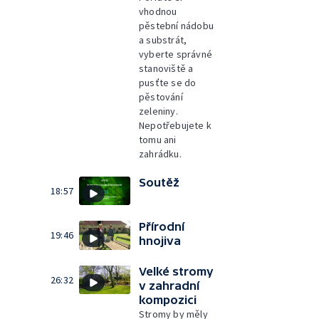
vhodnou
pěstební nádobu
a substrát,
vyberte správné
stanoviště a
pusťte se do
pěstování
zeleniny.
Nepotřebujete k
tomu ani
zahrádku.
Soutěž
18:57
Přírodní
19:46
hnojiva
Velké stromy
26:32
v zahradní
kompozici
Stromy by měly