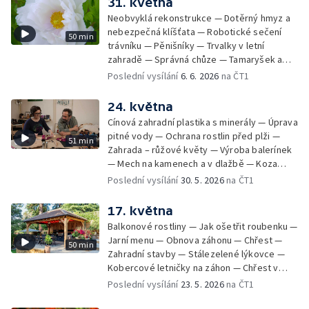
31. května
Neobvyklá rekonstrukce — Dotěrný hmyz a
nebezpečná klíšťata — Robotické sečení
50 min
trávníku — Pěnišníky — Trvalky v letní
zahradě — Správná chůze — Tamaryšek a
kalina — Dřevité pivoňky — Recepty
Poslední vysílání
6. 6. 2026
na ČT1
24. května
Cínová zahradní plastika s minerály — Úprava
pitné vody — Ochrana rostlin před plži —
51 min
Zahrada – růžové květy — Výroba balerínek
— Mech na kamenech a v dlažbě — Koza
kamerunská — Hájní rostliny — Odlehčené
Poslední vysílání
30. 5. 2026
na ČT1
menu
17. května
Balkonové rostliny — Jak ošetřit roubenku —
Jarní menu — Obnova záhonu — Chřest —
50 min
Zahradní stavby — Stálezelené lýkovce —
Kobercové letničky na záhon — Chřest v
kuchyni
Poslední vysílání
23. 5. 2026
na ČT1