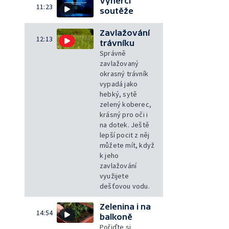
Výherci
11:23
soutěže
Zavlažování
12:13
trávníku
Správně
zavlažovaný
okrasný trávník
vypadá jako
hebký, sytě
zelený koberec,
krásný pro oči i
na dotek. Ještě
lepší pocit z něj
můžete mít, když
k jeho
zavlažování
využijete
dešťovou vodu.
Zelenina i na
14:54
balkoně
Pořiďte si