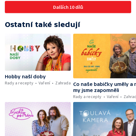
kráse — Soukromá zahrada, která využívá
Dalších 10 dílů
principů Zelené páteře Vestce
Ostatní také sledují
Hobby naší doby
Rady a recepty
Vaření
Zahrada
Co naše babičky uměly a 
my jsme zapomněli
Rady a recepty
Vaření
Zahra