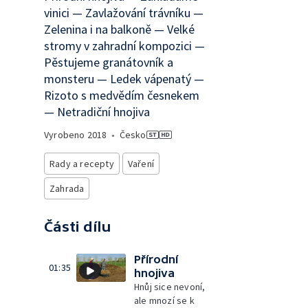
vinici — Zavlažování trávníku —
Zelenina i na balkoně — Velké
stromy v zahradní kompozici —
Pěstujeme granátovník a
monsteru — Ledek vápenatý —
Rizoto s medvědím česnekem
— Netradiční hnojiva
Vyrobeno
2018
•
Česko
Rady a recepty
Vaření
Zahrada
Části dílu
Přírodní
01:35
hnojiva
Hnůj sice nevoní,
ale mnozí se k