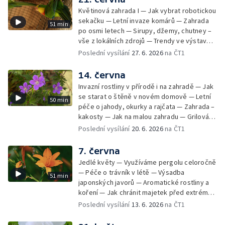
Květinová zahrada I — Jak vybrat robotickou
sekačku — Letní invaze komárů — Zahrada
51 min
po osmi letech — Sirupy, džemy, chutney –
vše z lokálních zdrojů — Trendy ve výstavbě
dřevostaveb — Probírka plodů aneb proč
Poslední vysílání
27. 6. 2026
na ČT1
snížit počet jablek na stromě — Papoušek
horský a nádherný — Květinová zahrada II
14. června
Invazní rostliny v přírodě i na zahradě — Jak
se starat o štěně v novém domově — Letní
50 min
péče o jahody, okurky a rajčata — Zahrada –
kakosty — Jak na malou zahradu — Grilování
s ajvarem — Venkovní sukulenty —
Poslední vysílání
20. 6. 2026
na ČT1
Eukalyptus — Propojení domu se zahradou a
okolní přírodou
7. června
Jedlé květy — Využíváme pergolu celoročně
— Péče o trávník v létě — Výsadba
51 min
japonských javorů — Aromatické rostliny a
koření — Jak chránit majetek před extrémy
počasí — Zahrada – sucho letošního jara —
Poslední vysílání
13. 6. 2026
na ČT1
Bylinky v červnu — Užitkové stromy v
zahradě