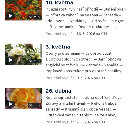
10. května
Invazní rostliny v naší přírodě — Stínění oken
— Příprava záhonů na sezonu — Zahrada –
51 min
kdoulovec — Studánky — Grilování – burger
— Řez meruněk — Divoké orchideje —
Meandry u Pardubic – evropsky významná
Poslední vysílání
16. 5. 2026
na ČT1
lokalita
3. května
Opory pro zeleninu — Jak prodloužit
životnost plochých střech — Jarní obnova
51 min
anglického trávníku — Zahrada – kamélie —
Popínavé konstrukce pro okrasné rostliny —
Vysazujeme zeleninu do skleníku, vyséváme
Poslední vysílání
9. 5. 2026
na ČT1
okurky do záhonu — Pomáháme meruňkám
přečkat nástrahy jara — Jak na bázlivého
26. dubna
psa — Bylinky v kětnu
Kde číhají klíšťata — Jak na ošetření dřeva —
Zdravý a vitální trávník — Rekonstrukce
51 min
zahrady — Krajinný plán obce Vestec —
Otužování sazenic teplomilné zeleniny,
podpoření kvetení růží — Včelařská příprava
Poslední vysílání
2. 5. 2026
na ČT1
na léto — Cibuloviny a hajní rostliny v plné