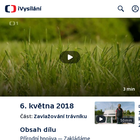
Search
3 min
6. května 2018
Část:
Zavlažování trávníku
50 min
Obsah dílu
Přírodní hnojiva — Zakládáme