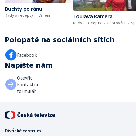
Buchty po ránu
Rady a recepty
Vaření
Toulavá kamera
Rady a recepty
Cestování
Sp
Polopatě
na sociálních sítích
Facebook
Napište nám
Otevřít
kontaktní
formulář
Divácké centrum