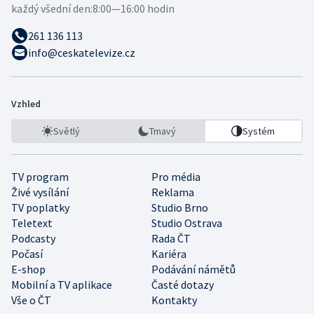
každý všední den:
8:00—16:00 hodin
261 136 113
info@ceskatelevize.cz
Vzhled
Světlý
Tmavý
Systém
TV program
Pro média
Živé vysílání
Reklama
TV poplatky
Studio Brno
Teletext
Studio Ostrava
Podcasty
Rada ČT
Počasí
Kariéra
E-shop
Podávání námětů
Mobilní a TV aplikace
Časté dotazy
Vše o ČT
Kontakty