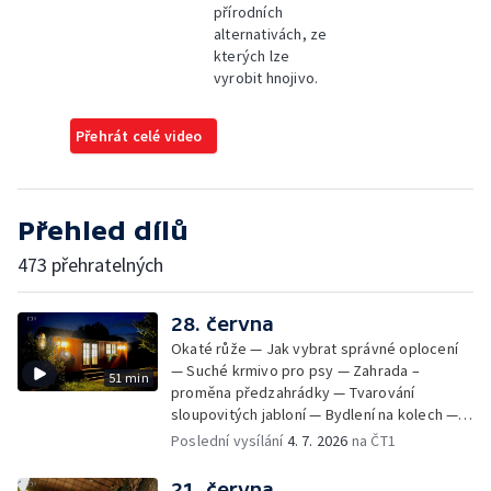
přírodních
alternativách, ze
kterých lze
vyrobit hnojivo.
Přehrát celé video
Přehled dílů
473 přehratelných
28. června
Okaté růže — Jak vybrat správné oplocení
— Suché krmivo pro psy — Zahrada –
51 min
proměna předzahrádky — Tvarování
sloupovitých jabloní — Bydlení na kolech —
Svída japonská — Tropy v zahradě —
Poslední vysílání
4. 7. 2026
na ČT1
Spuriové kosatace
21. června