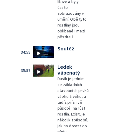
líbivé a byly
často
zobrazovány v
umění. Obě tyto
rostliny jsou
oblíbené i mezi
pěstiteli.
Soutěž
34:59
Ledek
35:57
vápenatý
Dusík je jedním
ze základních
stavebních prvků
všeho živého, a
tudíž příznivě
působí i na růst
rostlin. Existuje
několik způsobů,
jak ho dostat do
půdy.