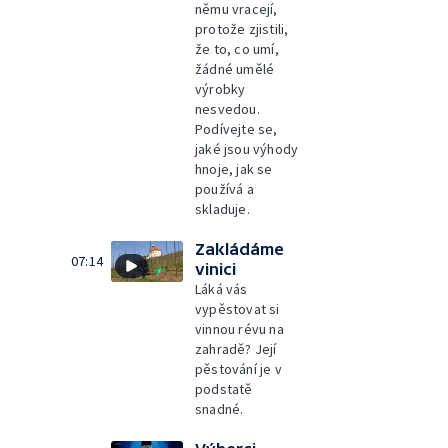
němu vracejí,
protože zjistili,
že to, co umí,
žádné umělé
výrobky
nesvedou.
Podívejte se,
jaké jsou výhody
hnoje, jak se
používá a
skladuje.
Zakládáme
07:14
vinici
Láká vás
vypěstovat si
vinnou révu na
zahradě? Její
pěstování je v
podstatě
snadné.