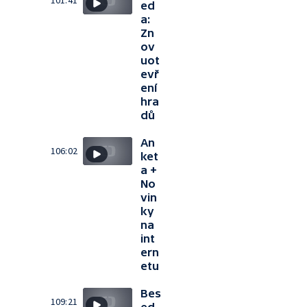
101:41
ed
a:
Zn
ov
uot
evř
ení
hra
dů
An
106:02
ket
a +
No
vin
ky
na
int
ern
etu
Bes
109:21