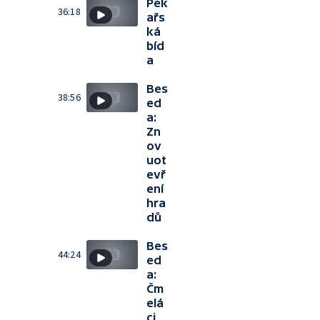
Pek
36:18
ařs
ká
bíd
a
Bes
38:56
ed
a:
Zn
ov
uot
evř
ení
hra
dů
Bes
44:24
ed
a:
Čm
elá
ci