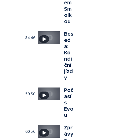
em
Sm
olk
ou
Bes
54:46
ed
a:
Ko
ndi
ční
jízd
y
Poč
59:50
así
s
Evo
u
Zpr
60:56
ávy