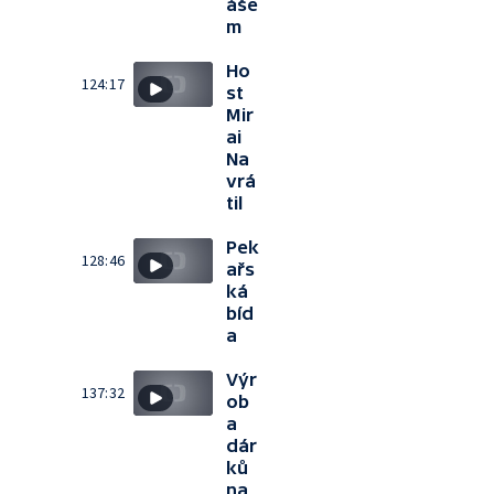
áše
m
Ho
124:17
st
Mir
ai
Na
vrá
til
Pek
128:46
ařs
ká
bíd
a
Výr
137:32
ob
a
dár
ků
na