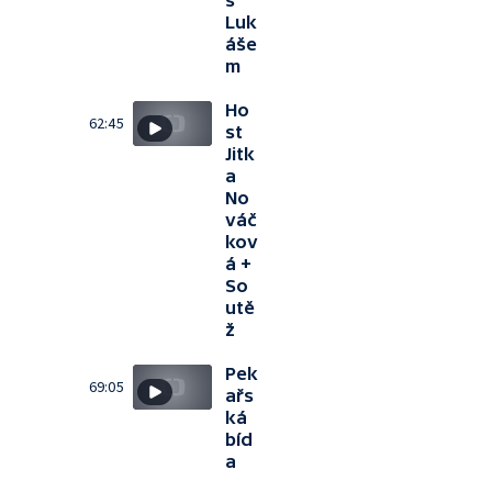
s
Luk
áše
m
Ho
62:45
st
Jitk
a
No
váč
kov
á +
So
utě
ž
Pek
69:05
ařs
ká
bíd
a