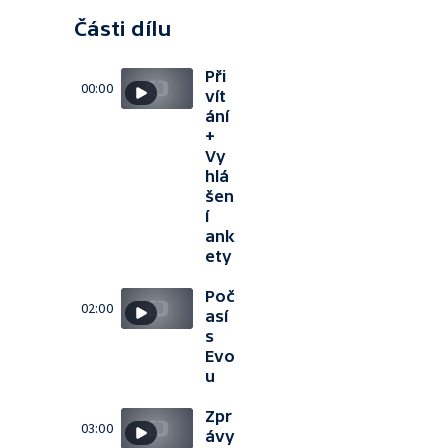
Části dílu
Při
00:00
vít
ání
+
Vy
hlá
šen
í
ank
ety
Poč
02:00
así
s
Evo
u
Zpr
03:00
ávy