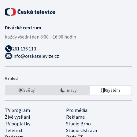
Divácké centrum
každý všední den:
8:00—16:00 hodin
261 136 113
info@ceskatelevize.cz
Vzhled
Světlý
Tmavý
Systém
TV program
Pro média
Živé vysílání
Reklama
TV poplatky
Studio Brno
Teletext
Studio Ostrava