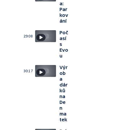
a:
Par
kov
ání
Poč
29:08
así
s
Evo
u
Výr
30:17
ob
a
dár
ků
na
De
n
ma
tek