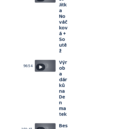
Jitk
a
No
váč
kov
á +
So
utě
ž
Výr
96:54
ob
a
dár
ků
na
De
n
ma
tek
Bes