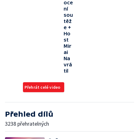
oce
ní
sou
těž
e +
Ho
st
Mir
ai
Na
vrá
til
Přehrát celé video
Přehled dílů
3238 přehratelných