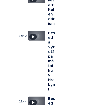
ket
a +
Kal
en
dár
ium
Bes
16:40
ed
a:
Výr
očí
pa
má
tní
ku
v
Hra
byn
i
Bes
23:44
ed