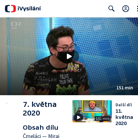
Cl
Search
151 min
7. května
Další díl
11.
2020
května
151 min
2020
Obsah dílu
Čmeláci — Mirai