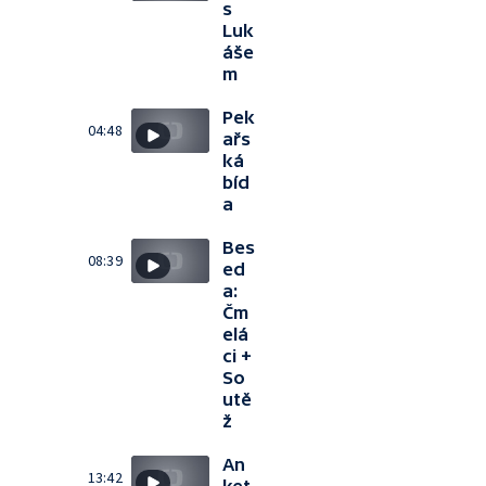
s
Luk
áše
m
Pek
04:48
ařs
ká
bíd
a
Bes
08:39
ed
a:
Čm
elá
ci +
So
utě
ž
An
13:42