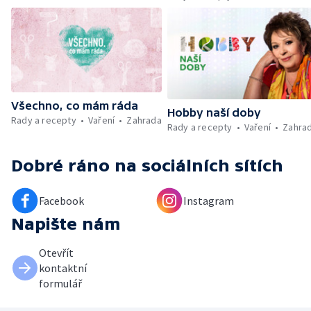
Umělecký festival Pohoda 2026 —
Vyhodnocení ankety + ČT tipy —
Vyhodnocení divácké soutěže — Práce
záchranářů v létě
Všechno, co mám ráda
Hobby naší doby
Rady a recepty
Vaření
Zahrada
Rady a recepty
Vaření
Zahra
Dobré ráno
na sociálních sítích
Facebook
Instagram
Napište nám
Otevřít
kontaktní
formulář