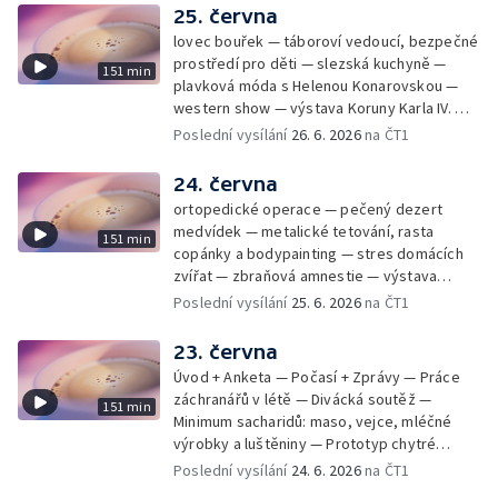
25. června
lovec bouřek — táboroví vedoucí, bezpečné
prostředí pro děti — slezská kuchyně —
151 min
plavková móda s Helenou Konarovskou —
western show — výstava Koruny Karla IV. —
mladý lezecký fenomén Josef Šindel
Poslední vysílání
26. 6. 2026
na ČT1
24. června
ortopedické operace — pečený dezert
medvídek — metalické tetování, rasta
151 min
copánky a bodypainting — stres domácích
zvířat — zbraňová amnestie — výstava
mikrofotografií rostlin — fenomenální
Poslední vysílání
25. 6. 2026
na ČT1
klavírista Matyáš Novák
23. června
Úvod + Anketa — Počasí + Zprávy — Práce
záchranářů v létě — Divácká soutěž —
151 min
Minimum sacharidů: maso, vejce, mléčné
výrobky a luštěniny — Prototyp chytré
vložky do bot pro běžce — Anketa +
Poslední vysílání
24. 6. 2026
na ČT1
Kalendárium — Škola hrou — Počasí — Práce