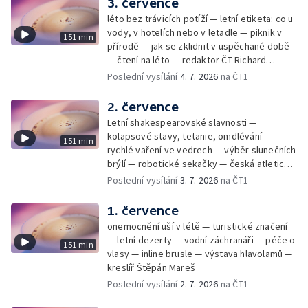
3. července
léto bez trávicích potíží — letní etiketa: co u
vody, v hotelích nebo v letadle — piknik v
151 min
přírodě — jak se zklidnit v uspěchané době
— čtení na léto — redaktor ČT Richard
Samko
Poslední vysílání
4. 7. 2026
na ČT1
2. července
Letní shakespearovské slavnosti —
kolapsové stavy, tetanie, omdlévání —
151 min
rychlé vaření ve vedrech — výběr slunečních
brýlí — robotické sekačky — česká atletická
rekordmanka — psí seriál: výmarský
Poslední vysílání
3. 7. 2026
na ČT1
dlouhosrstý ohař
1. července
onemocnění uší v létě — turistické značení
— letní dezerty — vodní záchranáři — péče o
151 min
vlasy — inline brusle — výstava hlavolamů —
kreslíř Štěpán Mareš
Poslední vysílání
2. 7. 2026
na ČT1