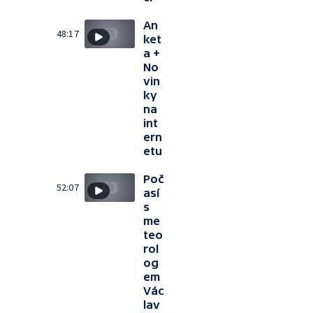
An
48:17
ket
a +
No
vin
ky
na
int
ern
etu
Poč
52:07
así
s
me
teo
rol
og
em
Vác
lav