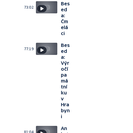
Bes
73:02
ed
a:
Čm
elá
ci
Bes
77:19
ed
a:
Výr
očí
pa
má
tní
ku
v
Hra
byn
i
An
81:04