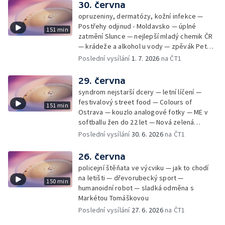
30. června
opruzeniny, dermatózy, kožní infekce —
Postřehy odjinud - Moldavsko — úplné
151 min
zatmění Slunce — nejlepší mladý chemik ČR
— krádeže a alkohol u vody — zpěvák Peter
Cmorik
Poslední vysílání
1. 7. 2026
na ČT1
29. června
syndrom nejstarší dcery — letní líčení —
festivalový street food — Colours of
151 min
Ostrava — kouzlo analogové fotky — ME v
softballu žen do 22 let — Nová zelená
úsporám — Global Teacher Prize Czech
Poslední vysílání
30. 6. 2026
na ČT1
Republic
26. června
policejní štěňata ve výcviku — jak to chodí
na letišti — dřevorubecký sport —
150 min
humanoidní robot — sladká odměna s
Markétou Tomáškovou
Poslední vysílání
27. 6. 2026
na ČT1