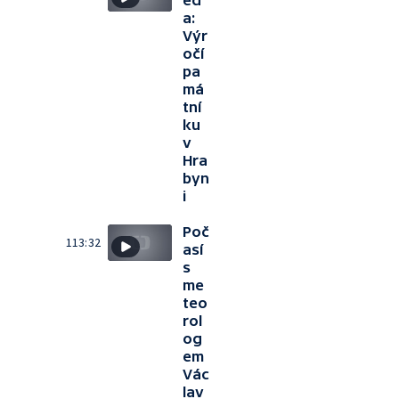
ed
a:
Výr
očí
pa
má
tní
ku
v
Hra
byn
i
Poč
113:32
así
s
me
teo
rol
og
em
Vác
lav