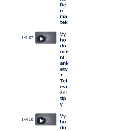
De
n
ma
tek
Vy
141:07
ho
dn
oce
ní
ank
ety
+
Tel
evi
zní
tip
y
Vy
144:10
ho
dn