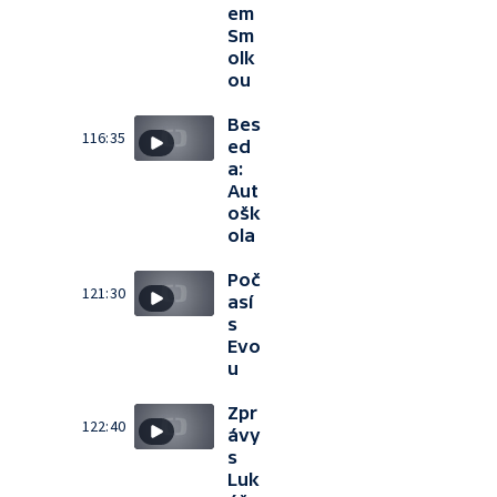
em
Sm
olk
ou
Bes
116:35
ed
a:
Aut
ošk
ola
Poč
121:30
así
s
Evo
u
Zpr
122:40
ávy
s
Luk