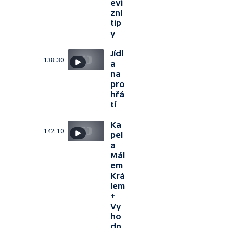
evi
zní
tip
y
Jídl
138:30
a
na
pro
hřá
tí
Ka
142:10
pel
a
Mál
em
Krá
lem
+
Vy
ho
dn