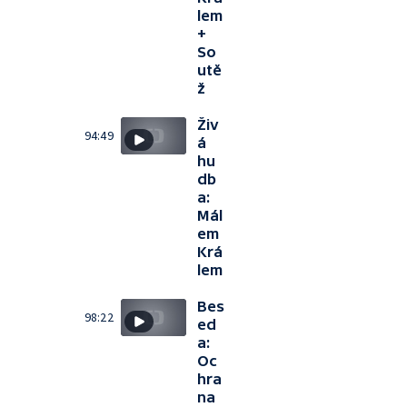
lem
+
So
utě
ž
Živ
94:49
á
hu
db
a:
Mál
em
Krá
lem
Bes
98:22
ed
a:
Oc
hra
na