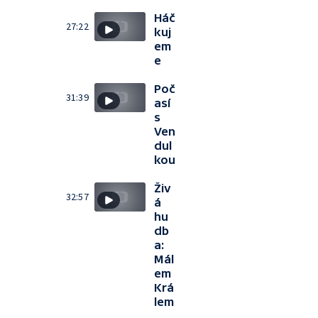
Háč
27:22
kuj
em
e
Poč
31:39
así
s
Ven
dul
kou
Živ
32:57
á
hu
db
a:
Mál
em
Krá
lem