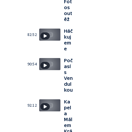
Fot
os
out
ěž
Háč
82:52
kuj
em
e
Poč
90:54
así
s
Ven
dul
kou
Ka
92:12
pel
a
Mál
em
Krá