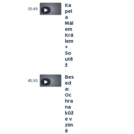
Ka
35:49
pel
a
Mál
em
Krá
lem
+
So
utě
ž
Bes
45:30
ed
a:
Oc
hra
na
kůž
e v
zim
ě