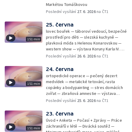
Markétou Tomáškovou
Poslední vysílání
27. 6. 2026
na ČT1
25. června
lovec bouřek — táboroví vedoucí, bezpečné
prostředí pro děti — slezská kuchyně —
151 min
plavková móda s Helenou Konarovskou —
western show — výstava Koruny Karla IV. —
mladý lezecký fenomén Josef Šindel
Poslední vysílání
26. 6. 2026
na ČT1
24. června
ortopedické operace — pečený dezert
medvídek — metalické tetování, rasta
151 min
copánky a bodypainting — stres domácích
zvířat — zbraňová amnestie — výstava
mikrofotografií rostlin — fenomenální
Poslední vysílání
25. 6. 2026
na ČT1
klavírista Matyáš Novák
23. června
Úvod + Anketa — Počasí + Zprávy — Práce
záchranářů v létě — Divácká soutěž —
151 min