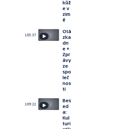
kůž
e v
zim
ě
Otá
105:37
zka
dn
e +
Zpr
ávy
ze
spo
leč
nos
ti
Bes
109:22
ed
a:
Kul
turi