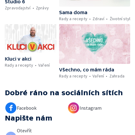
Studio 6
festival ve Strážnici — Minimum sacharidů:
Zpravodajství
Zprávy
maso, vejce, mléčné výrobky a luštěniny —
Sama doma
Kniha veselých říkanek Hrátky se zvířátky —
Rady a recepty
Zdraví
Životní styl
Umělecký festival Pohoda 2026 —
Vyhodnocení ankety + ČT tipy —
Vyhodnocení divácké soutěže — Práce
záchranářů v létě
Kluci v akci
Rady a recepty
Vaření
Všechno, co mám ráda
Rady a recepty
Vaření
Zahrada
Dobré ráno
na sociálních sítích
Facebook
Instagram
Napište nám
Otevřít