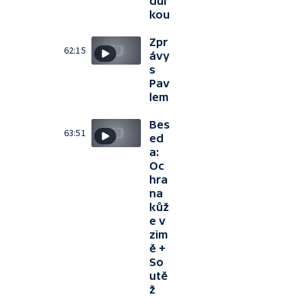
dul
kou
Zpr
62:15
ávy
s
Pav
lem
Bes
63:51
ed
a:
Oc
hra
na
kůž
e v
zim
ě +
So
utě
ž