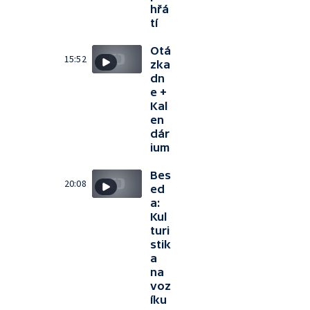
hřá
tí
Otá
15:52
zka
dn
e +
Kal
en
dár
ium
Bes
20:08
ed
a:
Kul
turi
stik
a
na
voz
íku