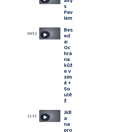
ávy
s
Pav
lem
Bes
04:52
ed
a:
Oc
hra
na
kůž
e v
zim
ě +
So
utě
ž
Jídl
11:31
a
na
pro