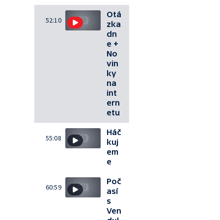
Otá
52:10
zka
dn
e +
No
vin
ky
na
int
ern
etu
Háč
55:08
kuj
em
e
Poč
60:59
así
s
Ven