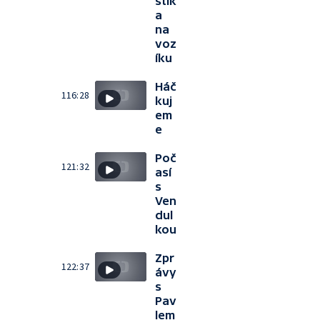
stik
a
na
voz
íku
Háč
116:28
kuj
em
e
Poč
121:32
así
s
Ven
dul
kou
Zpr
122:37
ávy
s
Pav
lem