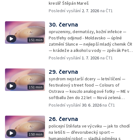
kreslíř Štěpán Mareš
Poslední vysílání
2. 7. 2026
na ČT1
30. června
opruzeniny, dermatózy, kožní infekce —
Postřehy odjinud - Moldavsko — úplné
151 min
zatmění Slunce — nejlepší mladý chemik ČR
— krádeže a alkohol u vody — zpěvák Peter
Cmorik
Poslední vysílání
1. 7. 2026
na ČT1
29. června
syndrom nejstarší dcery — letní líčení —
festivalový street food — Colours of
151 min
Ostrava — kouzlo analogové fotky — ME v
softballu žen do 22 let — Nová zelená
úsporám — Global Teacher Prize Czech
Poslední vysílání
30. 6. 2026
na ČT1
Republic
26. června
policejní štěňata ve výcviku — jak to chodí
na letišti — dřevorubecký sport —
150 min
humanoidní robot — sladká odměna s