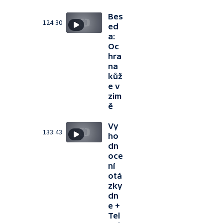
Bes
124:30
ed
a:
Oc
hra
na
kůž
e v
zim
ě
Vy
133:43
ho
dn
oce
ní
otá
zky
dn
e +
Tel