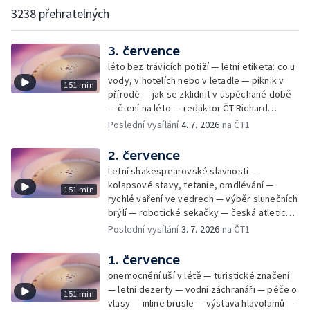
3238 přehratelných
3. července
léto bez trávicích potíží — letní etiketa: co u
vody, v hotelích nebo v letadle — piknik v
151 min
přírodě — jak se zklidnit v uspěchané době
— čtení na léto — redaktor ČT Richard
Samko
Poslední vysílání
4. 7. 2026
na ČT1
2. července
Letní shakespearovské slavnosti —
kolapsové stavy, tetanie, omdlévání —
151 min
rychlé vaření ve vedrech — výběr slunečních
brýlí — robotické sekačky — česká atletická
rekordmanka — psí seriál: výmarský
Poslední vysílání
3. 7. 2026
na ČT1
dlouhosrstý ohař
1. července
onemocnění uší v létě — turistické značení
— letní dezerty — vodní záchranáři — péče o
151 min
vlasy — inline brusle — výstava hlavolamů —