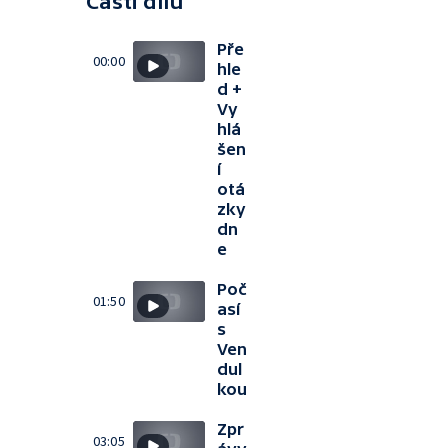
Části dílu
Pře
00:00
hle
d +
Vy
hlá
šen
í
otá
zky
dn
e
Poč
01:50
así
s
Ven
dul
kou
Zpr
03:05