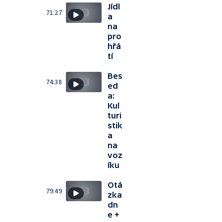
Jídl
71:27
a
na
pro
hřá
tí
Bes
74:38
ed
a:
Kul
turi
stik
a
na
voz
íku
Otá
79:49
zka
dn
e +