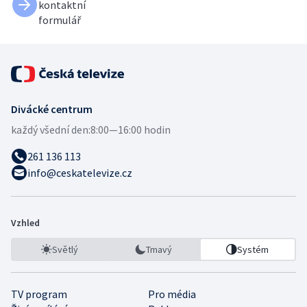
kontaktní
formulář
Divácké centrum
každý všední den:
8:00—16:00 hodin
261 136 113
info@ceskatelevize.cz
Vzhled
Světlý
Tmavý
Systém
TV program
Pro média