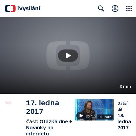
Close
Search
3 min
17. ledna
Další
díl
2017
18.
151 min
Část:
Otázka dne +
ledna
Novinky na
2017
internetu