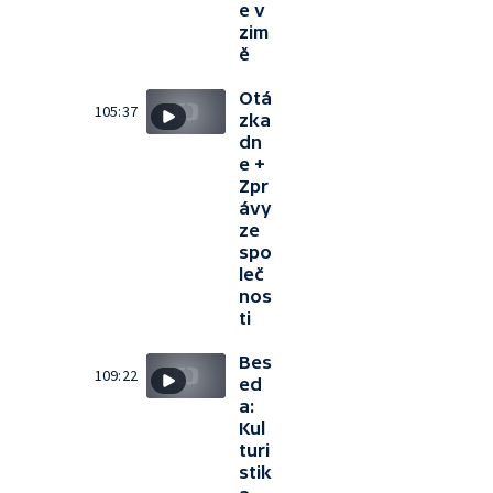
e v
zim
ě
Otá
105:37
zka
dn
e +
Zpr
ávy
ze
spo
leč
nos
ti
Bes
109:22
ed
a:
Kul
turi
stik