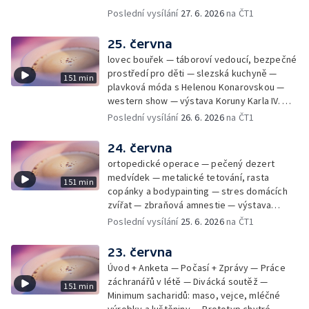
Poslední vysílání
27. 6. 2026
na ČT1
25. června
lovec bouřek — táboroví vedoucí, bezpečné
prostředí pro děti — slezská kuchyně —
151 min
plavková móda s Helenou Konarovskou —
western show — výstava Koruny Karla IV. —
mladý lezecký fenomén Josef Šindel
Poslední vysílání
26. 6. 2026
na ČT1
24. června
ortopedické operace — pečený dezert
medvídek — metalické tetování, rasta
151 min
copánky a bodypainting — stres domácích
zvířat — zbraňová amnestie — výstava
mikrofotografií rostlin — fenomenální
Poslední vysílání
25. 6. 2026
na ČT1
klavírista Matyáš Novák
23. června
Úvod + Anketa — Počasí + Zprávy — Práce
záchranářů v létě — Divácká soutěž —
151 min
Minimum sacharidů: maso, vejce, mléčné