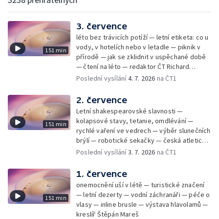
3. července
léto bez trávicích potíží — letní etiketa: co u
vody, v hotelích nebo v letadle — piknik v
151 min
přírodě — jak se zklidnit v uspěchané době
— čtení na léto — redaktor ČT Richard
Samko
Poslední vysílání
4. 7. 2026
na ČT1
2. července
Letní shakespearovské slavnosti —
kolapsové stavy, tetanie, omdlévání —
151 min
rychlé vaření ve vedrech — výběr slunečních
brýlí — robotické sekačky — česká atletická
rekordmanka — psí seriál: výmarský
Poslední vysílání
3. 7. 2026
na ČT1
dlouhosrstý ohař
1. července
onemocnění uší v létě — turistické značení
— letní dezerty — vodní záchranáři — péče o
151 min
vlasy — inline brusle — výstava hlavolamů —
kreslíř Štěpán Mareš