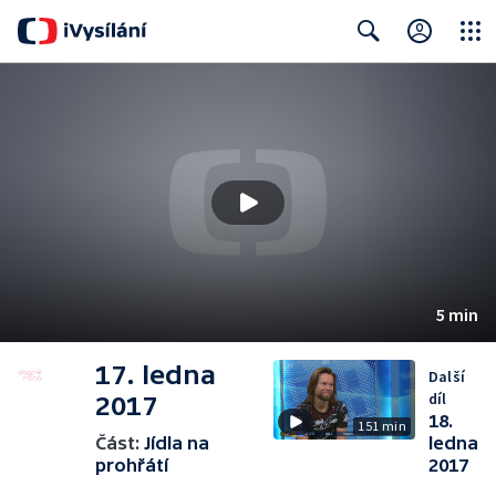
Close
Search
5 min
17. ledna
Další
díl
2017
18.
151 min
Část:
Jídla na
ledna
prohřátí
2017