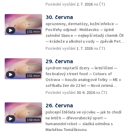
Poslední vysílání
2. 7. 2026
na ČT1
30. června
opruzeniny, dermatózy, kožní infekce —
Postřehy odjinud - Moldavsko — úplné
151 min
zatmění Slunce — nejlepší mladý chemik ČR
— krádeže a alkohol u vody — zpěvák Peter
Cmorik
Poslední vysílání
1. 7. 2026
na ČT1
29. června
syndrom nejstarší dcery — letní líčení —
festivalový street food — Colours of
151 min
Ostrava — kouzlo analogové fotky — ME v
softballu žen do 22 let — Nová zelená
úsporám — Global Teacher Prize Czech
Poslední vysílání
30. 6. 2026
na ČT1
Republic
26. června
policejní štěňata ve výcviku — jak to chodí
na letišti — dřevorubecký sport —
150 min
humanoidní robot — sladká odměna s
Markétou Tomáškovou