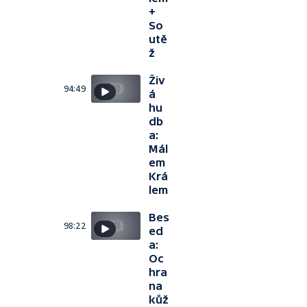
+
So
utě
ž
Živ
94:49
á
hu
db
a:
Mál
em
Krá
lem
Bes
98:22
ed
a:
Oc
hra
na
kůž