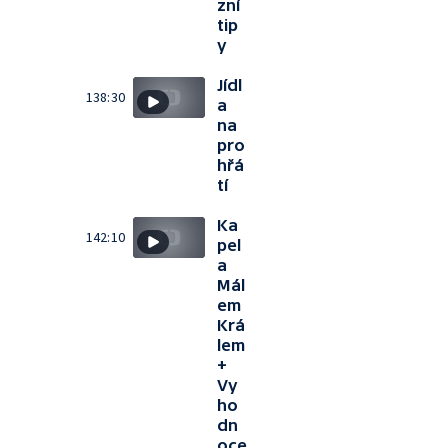
zní
tip
y
Jídl
138:30
a
na
pro
hřá
tí
Ka
142:10
pel
a
Mál
em
Krá
lem
+
Vy
ho
dn
oce