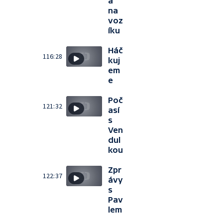
a
na
voz
íku
Háč
116:28
kuj
em
e
Poč
121:32
así
s
Ven
dul
kou
Zpr
122:37
ávy
s
Pav
lem