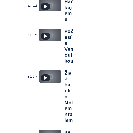
Háč
27:22
kuj
em
e
Poč
31:39
así
s
Ven
dul
kou
Živ
32:57
á
hu
db
a:
Mál
em
Krá
lem
Ka