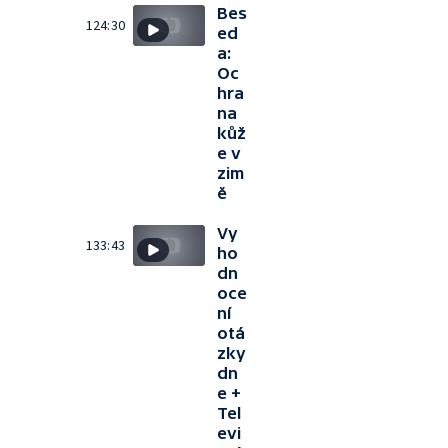
Bes
124:30
ed
a:
Oc
hra
na
kůž
e v
zim
ě
Vy
133:43
ho
dn
oce
ní
otá
zky
dn
e +
Tel
evi