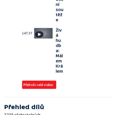
ní
sou
těž
e
Živ
147:37
á
hu
db
a:
Mál
em
Krá
lem
Přehrát celé video
Přehled dílů
3238 přehratelných