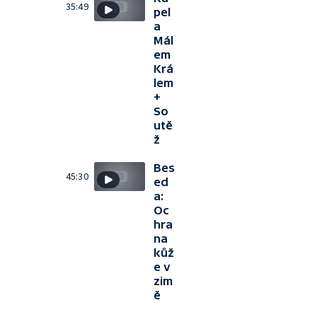
35:49
pel
a
Mál
em
Krá
lem
+
So
utě
ž
Bes
45:30
ed
a:
Oc
hra
na
kůž
e v
zim
ě