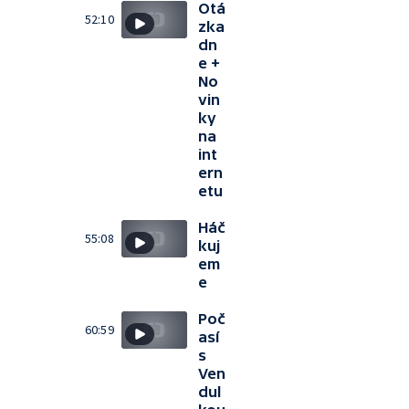
Otá
52:10
zka
dn
e +
No
vin
ky
na
int
ern
etu
Háč
55:08
kuj
em
e
Poč
60:59
así
s
Ven
dul