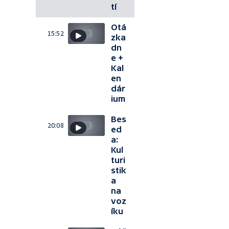
tí
Otá
15:52
zka
dn
e +
Kal
en
dár
ium
Bes
20:08
ed
a:
Kul
turi
stik
a
na
voz
íku