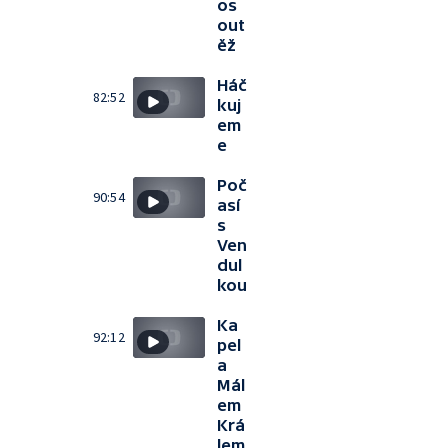
os
out
ěž
Háč
82:52
kuj
em
e
Poč
90:54
así
s
Ven
dul
kou
Ka
92:12
pel
a
Mál
em
Krá
lem