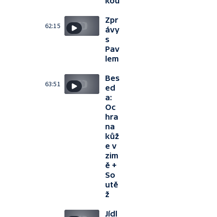
kou
Zpr
62:15
ávy
s
Pav
lem
Bes
63:51
ed
a:
Oc
hra
na
kůž
e v
zim
ě +
So
utě
ž
Jídl