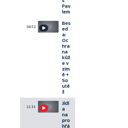
s
Pav
lem
Bes
04:52
ed
a:
Oc
hra
na
kůž
e v
zim
ě +
So
utě
ž
Jídl
11:31
a
na
pro
hřá