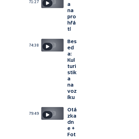
71:27
a
na
pro
hřá
tí
Bes
74:38
ed
a:
Kul
turi
stik
a
na
voz
íku
Otá
79:49
zka
dn
e +
Fot