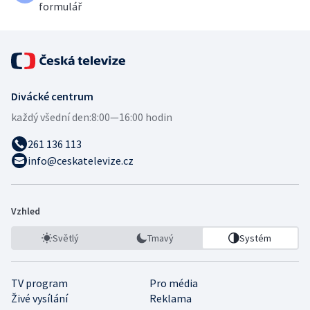
formulář
Divácké centrum
každý všední den:
8:00—16:00 hodin
261 136 113
info@ceskatelevize.cz
Vzhled
Světlý
Tmavý
Systém
TV program
Pro média
Živé vysílání
Reklama