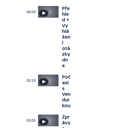
Pře
00:00
hle
d +
Vy
hlá
šen
í
otá
zky
dn
e
Poč
01:50
así
s
Ven
dul
kou
Zpr
03:05
ávy