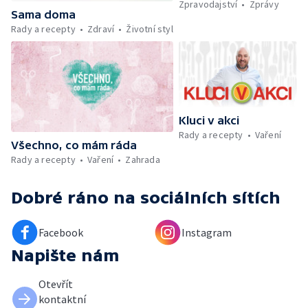
Zpravodajství
Zprávy
maso, vejce, mléčné výrobky a luštěniny —
Sama doma
Kniha veselých říkanek Hrátky se zvířátky —
Rady a recepty
Zdraví
Životní styl
Umělecký festival Pohoda 2026 —
Vyhodnocení ankety + ČT tipy —
Vyhodnocení divácké soutěže — Práce
záchranářů v létě
Kluci v akci
Rady a recepty
Vaření
Všechno, co mám ráda
Rady a recepty
Vaření
Zahrada
Dobré ráno
na sociálních sítích
Facebook
Instagram
Napište nám
Otevřít
kontaktní