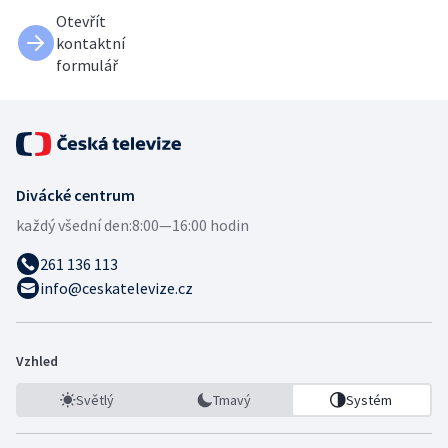
Otevřít
kontaktní
formulář
Divácké centrum
každý všední den:
8:00—16:00 hodin
261 136 113
info@ceskatelevize.cz
Vzhled
Světlý
Tmavý
Systém