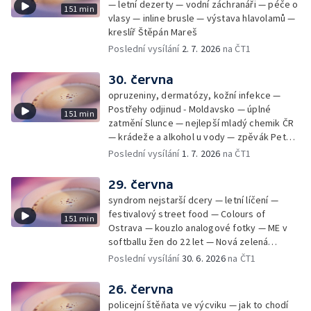
— letní dezerty — vodní záchranáři — péče o
151 min
vlasy — inline brusle — výstava hlavolamů —
kreslíř Štěpán Mareš
Poslední vysílání
2. 7. 2026
na ČT1
30. června
opruzeniny, dermatózy, kožní infekce —
Postřehy odjinud - Moldavsko — úplné
151 min
zatmění Slunce — nejlepší mladý chemik ČR
— krádeže a alkohol u vody — zpěvák Peter
Cmorik
Poslední vysílání
1. 7. 2026
na ČT1
29. června
syndrom nejstarší dcery — letní líčení —
festivalový street food — Colours of
151 min
Ostrava — kouzlo analogové fotky — ME v
softballu žen do 22 let — Nová zelená
úsporám — Global Teacher Prize Czech
Poslední vysílání
30. 6. 2026
na ČT1
Republic
26. června
policejní štěňata ve výcviku — jak to chodí