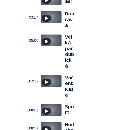
así
Dop
93:14
rav
a
Vel
95:06
ká
par
dub
ick
á
Vař
102:13
ení:
Kaš
e
Spo
108:01
rt
Hud
108:57