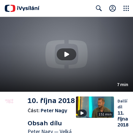
Close
Search
7 min
10. října 2018
Další
díl
Část:
Peter Nagy
11.
151 min
října
Obsah dílu
2018
Peter Nagy — Velká