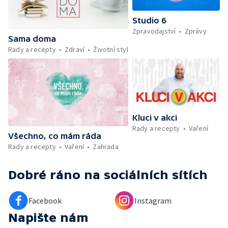
Škola hrou — Upoutávka na další vysílání —
Počasí + Zprávy — Mezinárodní folklórní
Studio 6
festival ve Strážnici — Minimum sacharidů:
Zpravodajství
Zprávy
maso, vejce, mléčné výrobky a luštěniny —
Sama doma
Kniha veselých říkanek Hrátky se zvířátky —
Rady a recepty
Zdraví
Životní styl
Umělecký festival Pohoda 2026 —
Vyhodnocení ankety + ČT tipy —
Vyhodnocení divácké soutěže — Práce
záchranářů v létě
Kluci v akci
Rady a recepty
Vaření
Všechno, co mám ráda
Rady a recepty
Vaření
Zahrada
Dobré ráno
na sociálních sítích
Facebook
Instagram
Napište nám