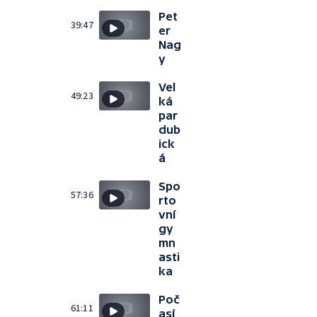
Pet
39:47
er
Nag
y
Vel
49:23
ká
par
dub
ick
á
Spo
57:36
rto
vní
gy
mn
asti
ka
Poč
61:11
así