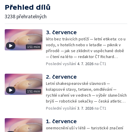
Přehled dílů
3238 přehratelných
3. července
léto bez trávicích potíží — letní etiketa: co u
vody, v hotelích nebo v letadle — piknik v
151 min
přírodě — jak se zklidnit v uspěchané době
— čtení na léto — redaktor ČT Richard
Samko
Poslední vysílání
4. 7. 2026
na ČT1
2. července
Letní shakespearovské slavnosti —
kolapsové stavy, tetanie, omdlévání —
151 min
rychlé vaření ve vedrech — výběr slunečních
brýlí — robotické sekačky — česká atletická
rekordmanka — psí seriál: výmarský
Poslední vysílání
3. 7. 2026
na ČT1
dlouhosrstý ohař
1. července
onemocnění uší v létě — turistické značení