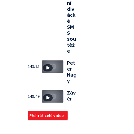
ní
div
áck
é
SM
S
sou
těž
e
Pet
143:15
er
Nag
y
Záv
148:49
ěr
Přehrát celé video