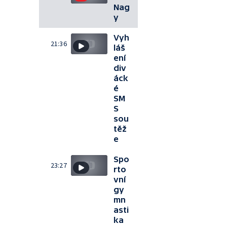
Nag
y
Vyh
21:36
láš
ení
div
áck
é
SM
S
sou
těž
e
Spo
23:27
rto
vní
gy
mn
asti
ka