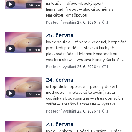
na letišti — dřevorubecký sport —
150 min
humanoidní robot — sladká odměna s
Markétou Tomáškovou
Poslední vysílání
27. 6. 2026
na ČT1
25. června
lovec bouřek — táboroví vedoucí, bezpečné
prostředí pro děti — slezská kuchyně —
151 min
plavková móda s Helenou Konarovskou —
western show — výstava Koruny Karla IV. —
mladý lezecký fenomén Josef Šindel
Poslední vysílání
26. 6. 2026
na ČT1
24. června
ortopedické operace — pečený dezert
medvídek — metalické tetování, rasta
151 min
copánky a bodypainting — stres domácích
zvířat — zbraňová amnestie — výstava
mikrofotografií rostlin — fenomenální
Poslední vysílání
25. 6. 2026
na ČT1
klavírista Matyáš Novák
23. června
Úvod + Anketa — Počasí + Zprávy — Práce