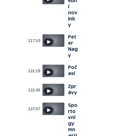
ebn
í
nov
ink
y
Pet
117:10
er
Nag
y
Poč
121:19
así
Zpr
122:43
ávy
Spo
127:57
rto
vní
gy
mn
asti