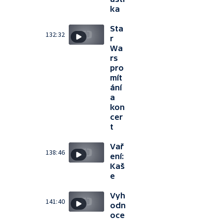
ka
Sta
132:32
r
Wa
rs
pro
mít
ání
a
kon
cer
t
Vař
138:46
ení:
Kaš
e
Vyh
141:40
odn
oce