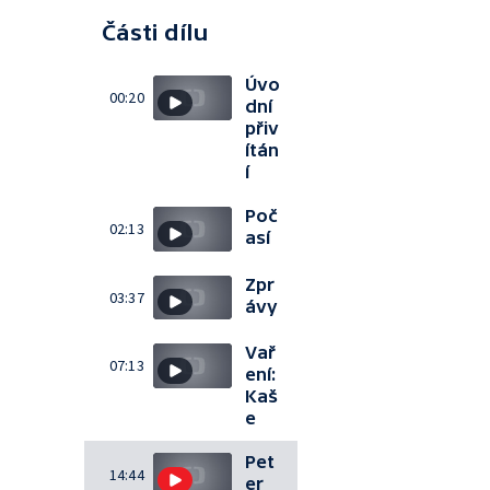
Části dílu
Úvo
00:20
dní
přiv
ítán
í
Poč
02:13
así
Zpr
03:37
ávy
Vař
07:13
ení:
Kaš
e
Pet
14:44
er