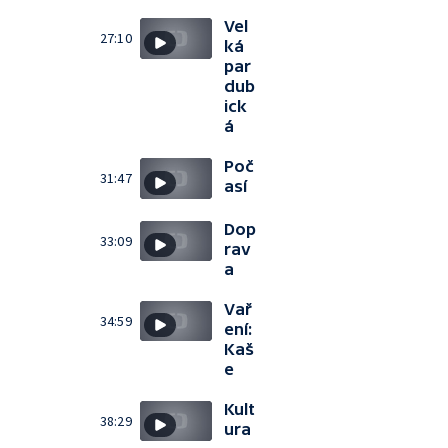
Vel
27:10
ká
par
dub
ick
á
Poč
31:47
así
Dop
33:09
rav
a
Vař
34:59
ení:
Kaš
e
Kult
38:29
ura