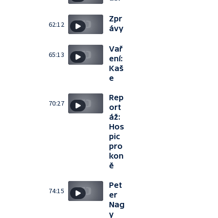
Zpr
62:12
ávy
Vař
65:13
ení:
Kaš
e
Rep
70:27
ort
áž:
Hos
pic
pro
kon
ě
Pet
74:15
er
Nag
y