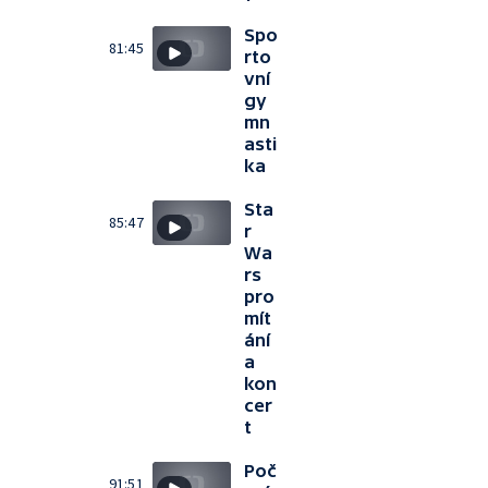
Spo
81:45
rto
vní
gy
mn
asti
ka
Sta
85:47
r
Wa
rs
pro
mít
ání
a
kon
cer
t
Poč
91:51