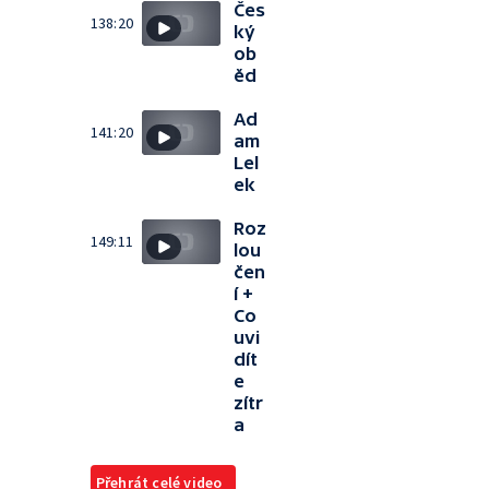
Čes
138:20
ký
ob
ěd
Ad
141:20
am
Lel
ek
Roz
149:11
lou
čen
í +
Co
uvi
dít
e
zítr
a
Přehrát celé video