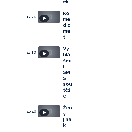
ek
Ko
17:26
me
dio
ma
t
Vy
23:19
hlá
šen
í
SM
S
sou
těž
e
Žen
26:20
y
jina
k