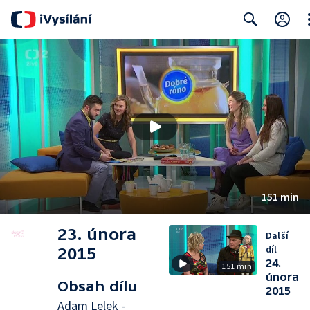
Cl
Search
151 min
23. února
Další
díl
2015
24.
151 min
února
Obsah dílu
2015
Adam Lelek -