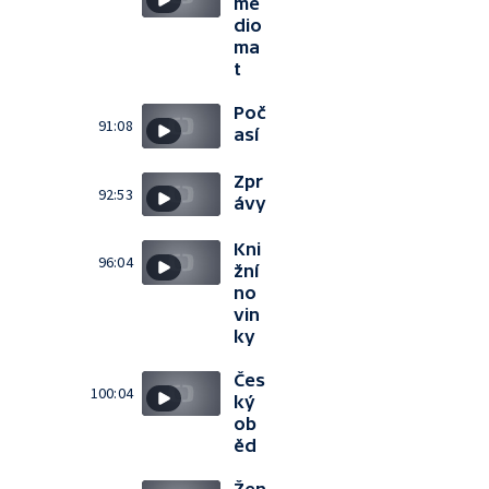
me
dio
ma
t
Poč
91:08
así
Zpr
92:53
ávy
Kni
96:04
žní
no
vin
ky
Čes
100:04
ký
ob
ěd