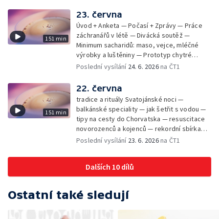
klavírista Matyáš Novák
23. června
Úvod + Anketa — Počasí + Zprávy — Práce
záchranářů v létě — Divácká soutěž —
151 min
Minimum sacharidů: maso, vejce, mléčné
výrobky a luštěniny — Prototyp chytré
vložky do bot pro běžce — Anketa +
Poslední vysílání
24. 6. 2026
na ČT1
Kalendárium — Škola hrou — Počasí — Práce
záchranářů v létě — Divácká soutěž —
22. června
Minimum sacharidů: maso, vejce, mléčné
tradice a rituály Svatojánské noci —
výrobky a luštěniny — Jak se udržet v
balkánské speciality — jak šetřit s vodou —
151 min
kondici v létě bez posilovny — Prototyp
tipy na cesty do Chorvatska — resuscitace
chytré vložky do bot pro běžce — Anketa +
novorozenců a kojenců — rekordní sbírka
aktuálně — Škola hrou — Upoutávka na další
velkých modelů aut — výroba šperků se
Poslední vysílání
23. 6. 2026
na ČT1
vysílání — Počasí + Zprávy — Práce
šperkařem
záchranářů v létě — Divácká soutěž —
Minimum sacharidů: maso, vejce, mléčné
Dalších 10 dílů
výrobky a luštěniny — Mezinárodní folklórní
festival ve Strážnici — Jak se udržet v
kondici v létě bez posilovny — Anketa +
Ostatní také sledují
Aktuálně — Škola hrou — Počasí — Prototyp
chytré vložky do bot pro běžce — Divácká