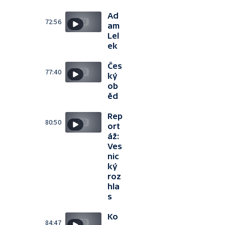
Ad
72:56
am
Lel
ek
Čes
77:40
ký
ob
ěd
Rep
80:50
ort
áž:
Ves
nic
ký
roz
hla
s
Ko
84:47