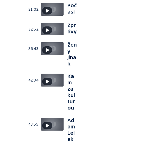
Poč
31:02
así
Zpr
32:52
ávy
Žen
36:43
y
jina
k
Ka
42:34
m
za
kul
tur
ou
Ad
43:55
am
Lel
ek