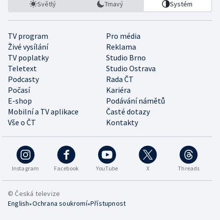
Světlý
Tmavý
Systém
TV program
Pro média
Živé vysílání
Reklama
TV poplatky
Studio Brno
Teletext
Studio Ostrava
Podcasty
Rada ČT
Počasí
Kariéra
E-shop
Podávání námětů
Mobilní a TV aplikace
Časté dotazy
Vše o ČT
Kontakty
Instagram
Facebook
YouTube
X
Threads
© Česká televize
•
•
English
Ochrana soukromí
Přístupnost