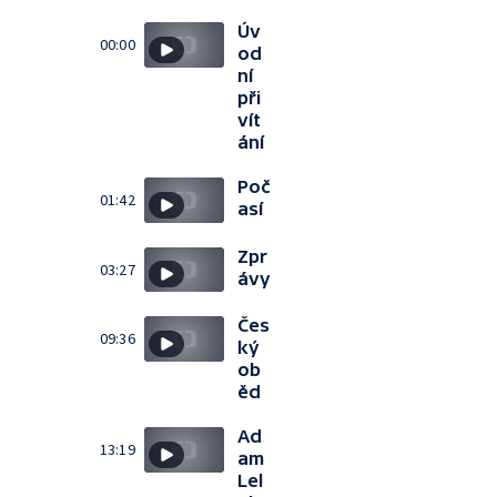
Úv
00:00
od
ní
při
vít
ání
Poč
01:42
así
Zpr
03:27
ávy
Čes
09:36
ký
ob
ěd
Ad
13:19
am
Lel