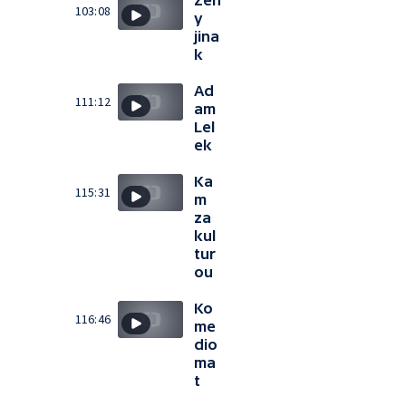
Žen
103:08
y
jina
k
Ad
111:12
am
Lel
ek
Ka
115:31
m
za
kul
tur
ou
Ko
116:46
me
dio
ma
t