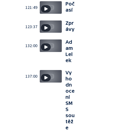
Poč
121:49
así
Zpr
123:37
ávy
Ad
132:00
am
Lel
ek
Vy
137:00
ho
dn
oce
ní
SM
S
sou
těž
e