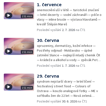
1. července
onemocnění uší v létě — turistické značení
— letní dezerty — vodní záchranáři — péče o
151 min
vlasy — inline brusle — výstava hlavolamů —
kreslíř Štěpán Mareš
Poslední vysílání
2. 7. 2026
na ČT1
30. června
opruzeniny, dermatózy, kožní infekce —
Postřehy odjinud - Moldavsko — úplné
151 min
zatmění Slunce — nejlepší mladý chemik ČR
— krádeže a alkohol u vody — zpěvák Peter
Cmorik
Poslední vysílání
1. 7. 2026
na ČT1
29. června
syndrom nejstarší dcery — letní líčení —
festivalový street food — Colours of
151 min
Ostrava — kouzlo analogové fotky — ME v
softballu žen do 22 let — Nová zelená
úsporám — Global Teacher Prize Czech
Poslední vysílání
30. 6. 2026
na ČT1
Republic