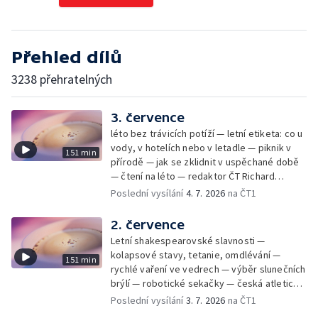
Přehled dílů
3238 přehratelných
3. července
léto bez trávicích potíží — letní etiketa: co u
vody, v hotelích nebo v letadle — piknik v
151 min
přírodě — jak se zklidnit v uspěchané době
— čtení na léto — redaktor ČT Richard
Samko
Poslední vysílání
4. 7. 2026
na ČT1
2. července
Letní shakespearovské slavnosti —
kolapsové stavy, tetanie, omdlévání —
151 min
rychlé vaření ve vedrech — výběr slunečních
brýlí — robotické sekačky — česká atletická
rekordmanka — psí seriál: výmarský
Poslední vysílání
3. 7. 2026
na ČT1
dlouhosrstý ohař