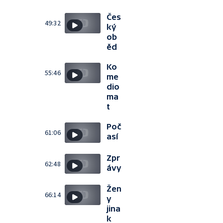
Čes
49:32
ký
ob
ěd
Ko
55:46
me
dio
ma
t
Poč
61:06
así
Zpr
62:48
ávy
Žen
66:14
y
jina
k