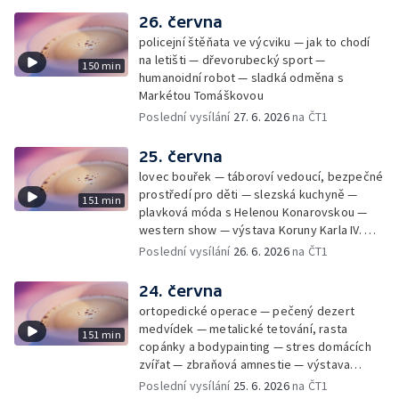
26. června
policejní štěňata ve výcviku — jak to chodí
na letišti — dřevorubecký sport —
150 min
humanoidní robot — sladká odměna s
Markétou Tomáškovou
Poslední vysílání
27. 6. 2026
na ČT1
25. června
lovec bouřek — táboroví vedoucí, bezpečné
prostředí pro děti — slezská kuchyně —
151 min
plavková móda s Helenou Konarovskou —
western show — výstava Koruny Karla IV. —
mladý lezecký fenomén Josef Šindel
Poslední vysílání
26. 6. 2026
na ČT1
24. června
ortopedické operace — pečený dezert
medvídek — metalické tetování, rasta
151 min
copánky a bodypainting — stres domácích
zvířat — zbraňová amnestie — výstava
mikrofotografií rostlin — fenomenální
Poslední vysílání
25. 6. 2026
na ČT1