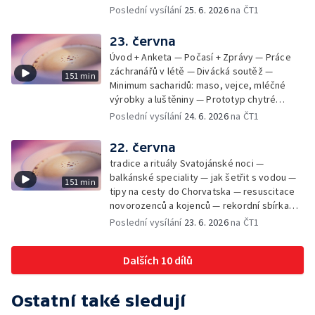
mikrofotografií rostlin — fenomenální
Poslední vysílání
25. 6. 2026
na ČT1
klavírista Matyáš Novák
23. června
Úvod + Anketa — Počasí + Zprávy — Práce
záchranářů v létě — Divácká soutěž —
151 min
Minimum sacharidů: maso, vejce, mléčné
výrobky a luštěniny — Prototyp chytré
vložky do bot pro běžce — Anketa +
Poslední vysílání
24. 6. 2026
na ČT1
Kalendárium — Škola hrou — Počasí — Práce
záchranářů v létě — Divácká soutěž —
22. června
Minimum sacharidů: maso, vejce, mléčné
tradice a rituály Svatojánské noci —
výrobky a luštěniny — Jak se udržet v
balkánské speciality — jak šetřit s vodou —
151 min
kondici v létě bez posilovny — Prototyp
tipy na cesty do Chorvatska — resuscitace
chytré vložky do bot pro běžce — Anketa +
novorozenců a kojenců — rekordní sbírka
aktuálně — Škola hrou — Upoutávka na další
velkých modelů aut — výroba šperků se
Poslední vysílání
23. 6. 2026
na ČT1
vysílání — Počasí + Zprávy — Práce
šperkařem
záchranářů v létě — Divácká soutěž —
Minimum sacharidů: maso, vejce, mléčné
Dalších 10 dílů
výrobky a luštěniny — Mezinárodní folklórní
festival ve Strážnici — Jak se udržet v
kondici v létě bez posilovny — Anketa +
Ostatní také sledují
Aktuálně — Škola hrou — Počasí — Prototyp