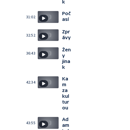
k
Poč
31:02
así
Zpr
32:52
ávy
Žen
36:43
y
jina
k
Ka
42:34
m
za
kul
tur
ou
Ad
43:55
am