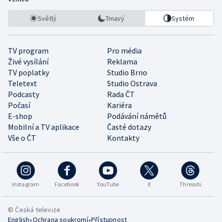
Světlý
Tmavý
Systém
TV program
Pro média
Živé vysílání
Reklama
TV poplatky
Studio Brno
Teletext
Studio Ostrava
Podcasty
Rada ČT
Počasí
Kariéra
E-shop
Podávání námětů
Mobilní a TV aplikace
Časté dotazy
Vše o ČT
Kontakty
Instagram
Facebook
YouTube
X
Threads
© Česká televize
•
•
English
Ochrana soukromí
Přístupnost