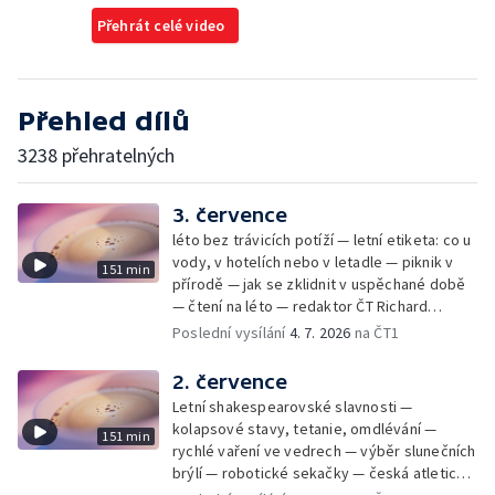
Přehrát celé video
Přehled dílů
3238 přehratelných
3. července
léto bez trávicích potíží — letní etiketa: co u
vody, v hotelích nebo v letadle — piknik v
151 min
přírodě — jak se zklidnit v uspěchané době
— čtení na léto — redaktor ČT Richard
Samko
Poslední vysílání
4. 7. 2026
na ČT1
2. července
Letní shakespearovské slavnosti —
kolapsové stavy, tetanie, omdlévání —
151 min
rychlé vaření ve vedrech — výběr slunečních
brýlí — robotické sekačky — česká atletická