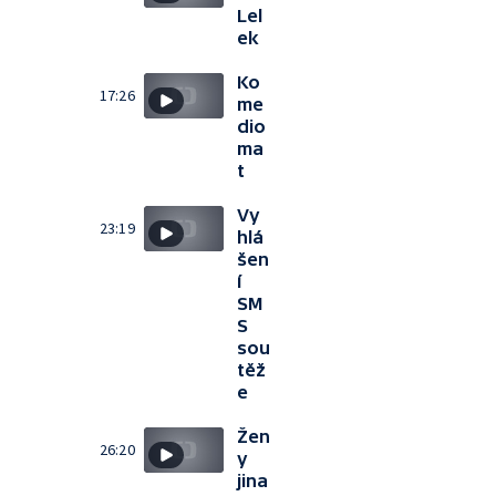
Lel
ek
Ko
17:26
me
dio
ma
t
Vy
23:19
hlá
šen
í
SM
S
sou
těž
e
Žen
26:20
y
jina