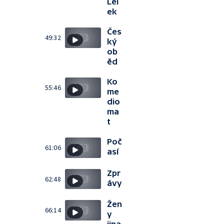
Lel
ek
Čes
49:32
ký
ob
ěd
Ko
55:46
me
dio
ma
t
Poč
61:06
así
Zpr
62:48
ávy
Žen
66:14
y