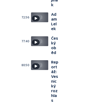
jina
k
Ad
72:56
am
Lel
ek
Čes
77:40
ký
ob
ěd
Rep
80:50
ort
áž:
Ves
nic
ký
roz
hla
s