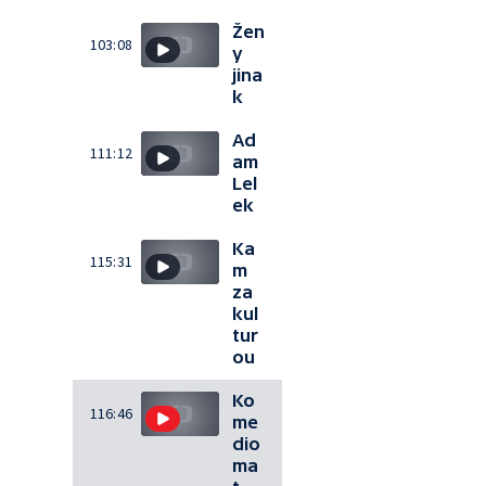
Žen
103:08
y
jina
k
Ad
111:12
am
Lel
ek
Ka
115:31
m
za
kul
tur
ou
Ko
116:46
me
dio
ma