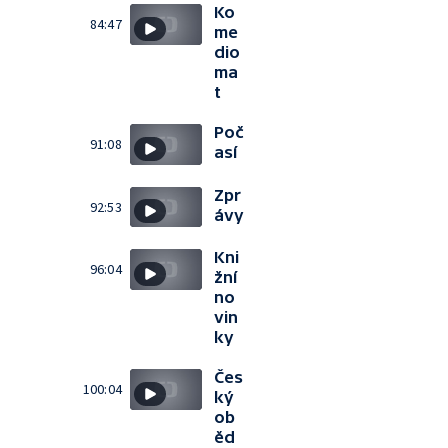
Ko
84:47
me
dio
ma
t
Poč
91:08
así
Zpr
92:53
ávy
Kni
96:04
žní
no
vin
ky
Čes
100:04
ký
ob
ěd