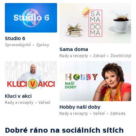
chytré vložky do bot pro běžce — Divácká
soutěž — Kniha veselých říkanek Hrátky se
zvířátky — Práce záchranářů v létě — Jak se
udržet v kondici v létě bez posilovny —
Škola hrou — Upoutávka na další vysílání —
Počasí + Zprávy — Mezinárodní folklórní
Studio 6
festival ve Strážnici — Minimum sacharidů:
Zpravodajství
Zprávy
maso, vejce, mléčné výrobky a luštěniny —
Sama doma
Kniha veselých říkanek Hrátky se zvířátky —
Rady a recepty
Zdraví
Životní styl
Umělecký festival Pohoda 2026 —
Vyhodnocení ankety + ČT tipy —
Vyhodnocení divácké soutěže — Práce
záchranářů v létě
Kluci v akci
Rady a recepty
Vaření
Hobby naší doby
Rady a recepty
Vaření
Zahrada
Dobré ráno
na sociálních sítích