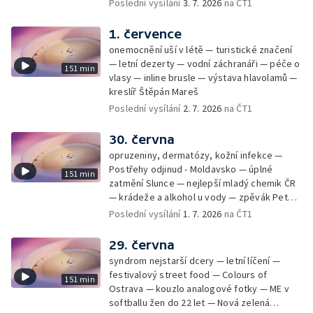
rekordmanka — psí seriál: výmarský
Poslední vysílání
3. 7. 2026
na ČT1
dlouhosrstý ohař
1. července
onemocnění uší v létě — turistické značení
— letní dezerty — vodní záchranáři — péče o
151 min
vlasy — inline brusle — výstava hlavolamů —
kreslíř Štěpán Mareš
Poslední vysílání
2. 7. 2026
na ČT1
30. června
opruzeniny, dermatózy, kožní infekce —
Postřehy odjinud - Moldavsko — úplné
151 min
zatmění Slunce — nejlepší mladý chemik ČR
— krádeže a alkohol u vody — zpěvák Peter
Cmorik
Poslední vysílání
1. 7. 2026
na ČT1
29. června
syndrom nejstarší dcery — letní líčení —
festivalový street food — Colours of
151 min
Ostrava — kouzlo analogové fotky — ME v
softballu žen do 22 let — Nová zelená