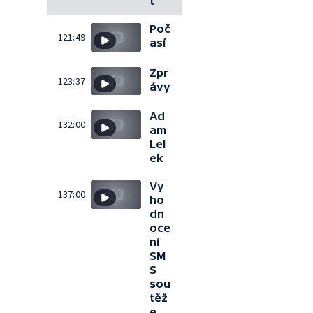
t
Poč
121:49
así
Zpr
123:37
ávy
Ad
132:00
am
Lel
ek
Vy
137:00
ho
dn
oce
ní
SM
S
sou
těž
e