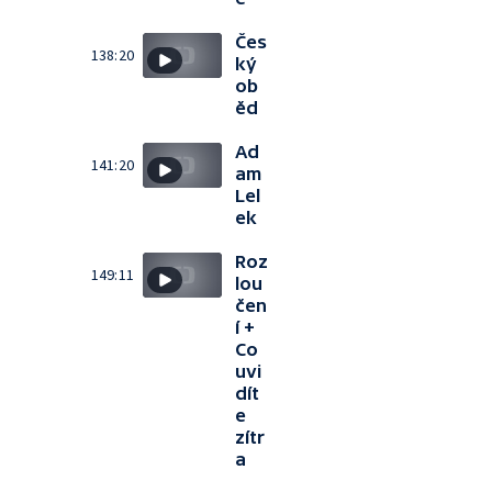
Čes
138:20
ký
ob
ěd
Ad
141:20
am
Lel
ek
Roz
149:11
lou
čen
í +
Co
uvi
dít
e
zítr
a