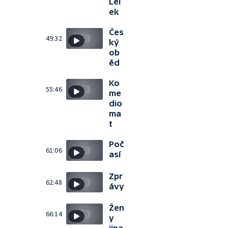
Lel
ek
Čes
49:32
ký
ob
ěd
Ko
55:46
me
dio
ma
t
Poč
61:06
así
Zpr
62:48
ávy
Žen
66:14
y