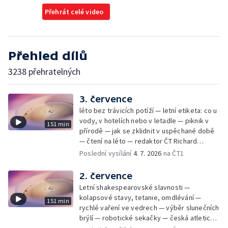
Přehrát celé video
Přehled dílů
3238 přehratelných
3. července
léto bez trávicích potíží — letní etiketa: co u
vody, v hotelích nebo v letadle — piknik v
151 min
přírodě — jak se zklidnit v uspěchané době
— čtení na léto — redaktor ČT Richard
Samko
Poslední vysílání
4. 7. 2026
na ČT1
2. července
Letní shakespearovské slavnosti —
kolapsové stavy, tetanie, omdlévání —
151 min
rychlé vaření ve vedrech — výběr slunečních
brýlí — robotické sekačky — česká atletická