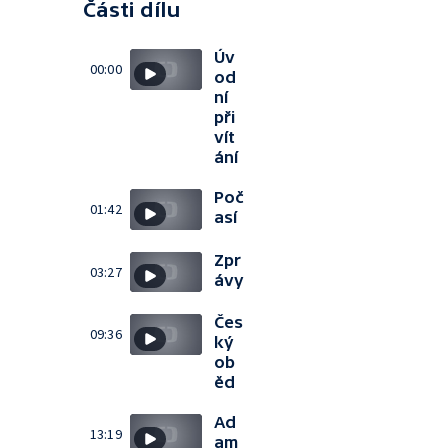
Části dílu
Úv
00:00
od
ní
při
vít
ání
Poč
01:42
así
Zpr
03:27
ávy
Čes
09:36
ký
ob
ěd
Ad
13:19
am