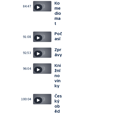
Ko
84:47
me
dio
ma
t
Poč
91:08
así
Zpr
92:53
ávy
Kni
96:04
žní
no
vin
ky
Čes
100:04
ký
ob
ěd