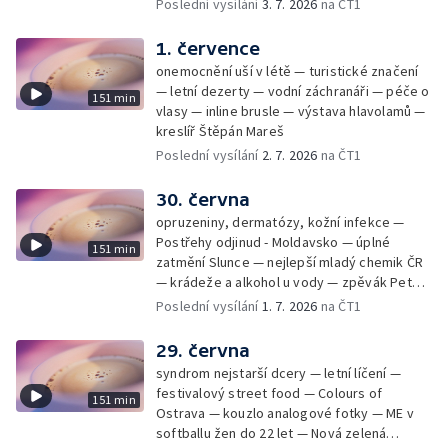
rekordmanka — psí seriál: výmarský
Poslední vysílání
3. 7. 2026
na ČT1
dlouhosrstý ohař
1. července
onemocnění uší v létě — turistické značení
— letní dezerty — vodní záchranáři — péče o
151 min
vlasy — inline brusle — výstava hlavolamů —
kreslíř Štěpán Mareš
Poslední vysílání
2. 7. 2026
na ČT1
30. června
opruzeniny, dermatózy, kožní infekce —
Postřehy odjinud - Moldavsko — úplné
151 min
zatmění Slunce — nejlepší mladý chemik ČR
— krádeže a alkohol u vody — zpěvák Peter
Cmorik
Poslední vysílání
1. 7. 2026
na ČT1
29. června
syndrom nejstarší dcery — letní líčení —
festivalový street food — Colours of
151 min
Ostrava — kouzlo analogové fotky — ME v
softballu žen do 22 let — Nová zelená