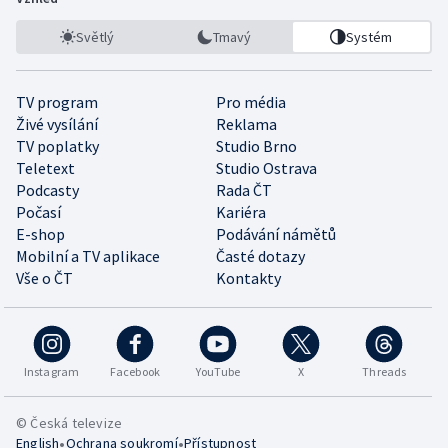
Světlý
Tmavý
Systém
TV program
Pro média
Živé vysílání
Reklama
TV poplatky
Studio Brno
Teletext
Studio Ostrava
Podcasty
Rada ČT
Počasí
Kariéra
E-shop
Podávání námětů
Mobilní a TV aplikace
Časté dotazy
Vše o ČT
Kontakty
Instagram
Facebook
YouTube
X
Threads
© Česká televize
•
•
English
Ochrana soukromí
Přístupnost