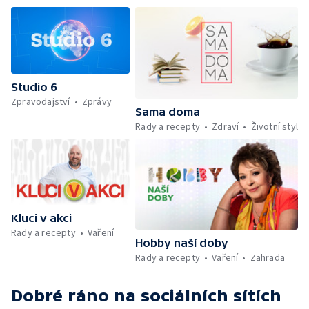
chytré vložky do bot pro běžce — Divácká
soutěž — Kniha veselých říkanek Hrátky se
zvířátky — Práce záchranářů v létě — Jak se
udržet v kondici v létě bez posilovny —
Škola hrou — Upoutávka na další vysílání —
Počasí + Zprávy — Mezinárodní folklórní
Studio 6
festival ve Strážnici — Minimum sacharidů:
Zpravodajství
Zprávy
maso, vejce, mléčné výrobky a luštěniny —
Sama doma
Kniha veselých říkanek Hrátky se zvířátky —
Rady a recepty
Zdraví
Životní styl
Umělecký festival Pohoda 2026 —
Vyhodnocení ankety + ČT tipy —
Vyhodnocení divácké soutěže — Práce
záchranářů v létě
Kluci v akci
Rady a recepty
Vaření
Hobby naší doby
Rady a recepty
Vaření
Zahrada
Dobré ráno
na sociálních sítích