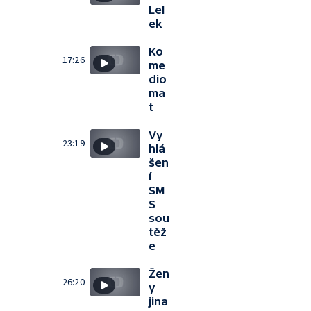
Lel
ek
Ko
17:26
me
dio
ma
t
Vy
23:19
hlá
šen
í
SM
S
sou
těž
e
Žen
26:20
y
jina