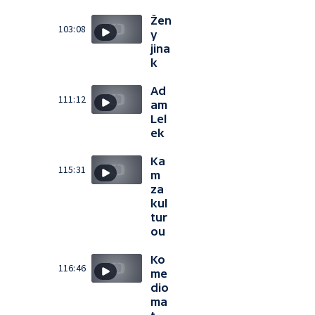
Žen
103:08
y
jina
k
Ad
111:12
am
Lel
ek
Ka
115:31
m
za
kul
tur
ou
Ko
116:46
me
dio
ma