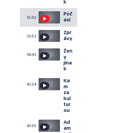
k
Poč
31:02
así
Zpr
32:52
ávy
Žen
36:43
y
jina
k
Ka
42:34
m
za
kul
tur
ou
Ad
43:55
am