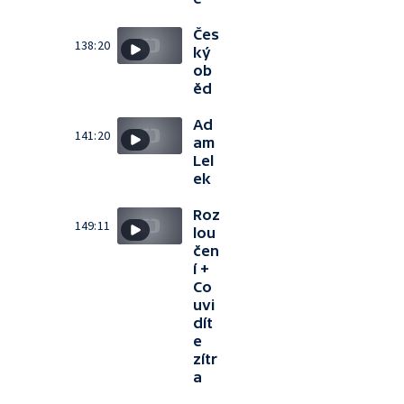
Čes
138:20
ký
ob
ěd
Ad
141:20
am
Lel
ek
Roz
149:11
lou
čen
í +
Co
uvi
dít
e
zítr
a