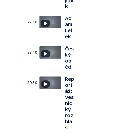
jina
k
Ad
72:56
am
Lel
ek
Čes
77:40
ký
ob
ěd
Rep
80:50
ort
áž:
Ves
nic
ký
roz
hla
s