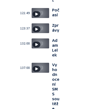
t
Poč
121:49
así
Zpr
123:37
ávy
Ad
132:00
am
Lel
ek
Vy
137:00
ho
dn
oce
ní
SM
S
sou
těž
e