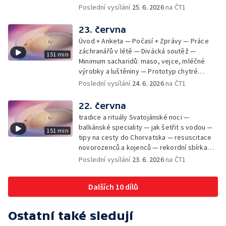
mikrofotografií rostlin — fenomenální
Poslední vysílání
25. 6. 2026
na ČT1
klavírista Matyáš Novák
23. června
Úvod + Anketa — Počasí + Zprávy — Práce
záchranářů v létě — Divácká soutěž —
151 min
Minimum sacharidů: maso, vejce, mléčné
výrobky a luštěniny — Prototyp chytré
vložky do bot pro běžce — Anketa +
Poslední vysílání
24. 6. 2026
na ČT1
Kalendárium — Škola hrou — Počasí — Práce
záchranářů v létě — Divácká soutěž —
22. června
Minimum sacharidů: maso, vejce, mléčné
tradice a rituály Svatojánské noci —
výrobky a luštěniny — Jak se udržet v
balkánské speciality — jak šetřit s vodou —
151 min
kondici v létě bez posilovny — Prototyp
tipy na cesty do Chorvatska — resuscitace
chytré vložky do bot pro běžce — Anketa +
novorozenců a kojenců — rekordní sbírka
aktuálně — Škola hrou — Upoutávka na další
velkých modelů aut — výroba šperků se
Poslední vysílání
23. 6. 2026
na ČT1
vysílání — Počasí + Zprávy — Práce
šperkařem
záchranářů v létě — Divácká soutěž —
Minimum sacharidů: maso, vejce, mléčné
Dalších 10 dílů
výrobky a luštěniny — Mezinárodní folklórní
festival ve Strážnici — Jak se udržet v
kondici v létě bez posilovny — Anketa +
Ostatní také sledují
Aktuálně — Škola hrou — Počasí — Prototyp