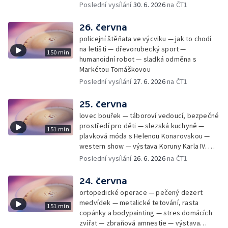
úsporám — Global Teacher Prize Czech
Poslední vysílání
30. 6. 2026
na ČT1
Republic
26. června
policejní štěňata ve výcviku — jak to chodí
na letišti — dřevorubecký sport —
150 min
humanoidní robot — sladká odměna s
Markétou Tomáškovou
Poslední vysílání
27. 6. 2026
na ČT1
25. června
lovec bouřek — táboroví vedoucí, bezpečné
prostředí pro děti — slezská kuchyně —
151 min
plavková móda s Helenou Konarovskou —
western show — výstava Koruny Karla IV. —
mladý lezecký fenomén Josef Šindel
Poslední vysílání
26. 6. 2026
na ČT1
24. června
ortopedické operace — pečený dezert
medvídek — metalické tetování, rasta
151 min
copánky a bodypainting — stres domácích
zvířat — zbraňová amnestie — výstava