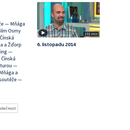
ěže — Mňága
Film Osmy
151 min
Čínská
a a Žďorp
6. listopadu 2014
king —
 Čínská
lturou —
 Mňága a
 soutěže —
olečnost