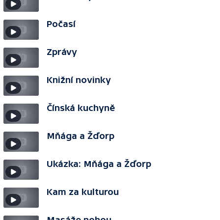
Počasí
Zprávy
Knižní novinky
Čínská kuchyně
Mňága a Žďorp
Ukázka: Mňága a Žďorp
Kam za kulturou
Masáže nohou