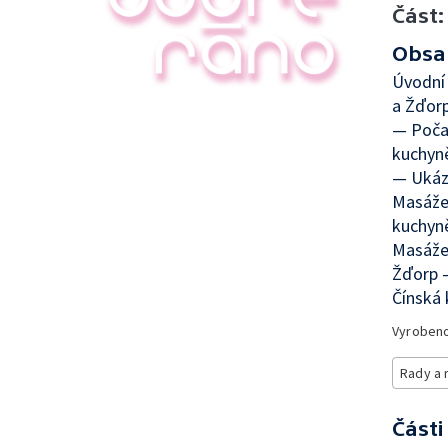
Část:
Obsa
Úvodní 
a Žďor
— Poča
kuchyn
— Ukáz
Masáže
kuchyn
Masáže
Žďorp 
Čínská 
Vyroben
Rady a 
Části