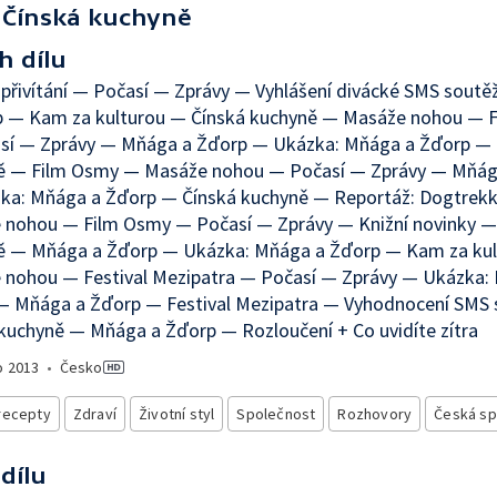
Čínská kuchyně
h dílu
přivítání — Počasí — Zprávy — Vyhlášení divácké SMS sout
p — Kam za kulturou — Čínská kuchyně — Masáže nohou — 
sí — Zprávy — Mňága a Žďorp — Ukázka: Mňága a Žďorp — 
ě — Film Osmy — Masáže nohou — Počasí — Zprávy — Mňág
ka: Mňága a Žďorp — Čínská kuchyně — Reportáž: Dogtrek
 nohou — Film Osmy — Počasí — Zprávy — Knižní novinky —
ě — Mňága a Žďorp — Ukázka: Mňága a Žďorp — Kam za ku
 nohou — Festival Mezipatra — Počasí — Zprávy — Ukázka:
— Mňága a Žďorp — Festival Mezipatra — Vyhodnocení SMS
kuchyně — Mňága a Žďorp — Rozloučení + Co uvidíte zítra
o
2013
•
Česko
recepty
Zdraví
Životní styl
Společnost
Rozhovory
Česká sp
 dílu