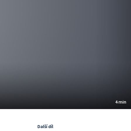
4 min
Další díl