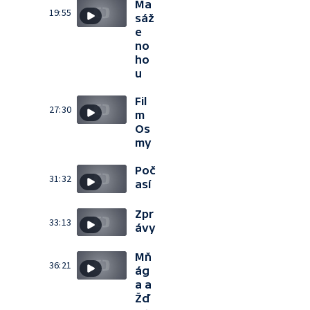
Ma
19:55
sáž
e
no
ho
u
Fil
27:30
m
Os
my
Poč
31:32
así
Zpr
33:13
ávy
Mň
36:21
ág
a a
Žď