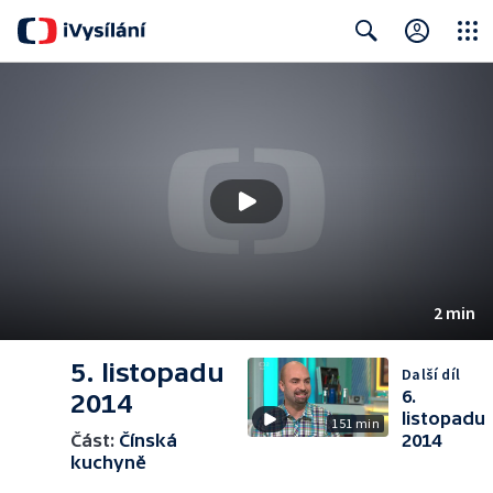
Close
Search
2 min
5. listopadu
Další díl
6.
2014
listopadu
151 min
Část:
Čínská
2014
kuchyně