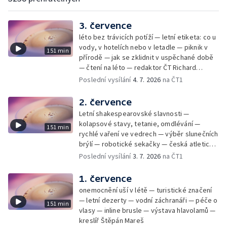
3. července
léto bez trávicích potíží — letní etiketa: co u
vody, v hotelích nebo v letadle — piknik v
151 min
přírodě — jak se zklidnit v uspěchané době
— čtení na léto — redaktor ČT Richard
Samko
Poslední vysílání
4. 7. 2026
na ČT1
2. července
Letní shakespearovské slavnosti —
kolapsové stavy, tetanie, omdlévání —
151 min
rychlé vaření ve vedrech — výběr slunečních
brýlí — robotické sekačky — česká atletická
rekordmanka — psí seriál: výmarský
Poslední vysílání
3. 7. 2026
na ČT1
dlouhosrstý ohař
1. července
onemocnění uší v létě — turistické značení
— letní dezerty — vodní záchranáři — péče o
151 min
vlasy — inline brusle — výstava hlavolamů —
kreslíř Štěpán Mareš