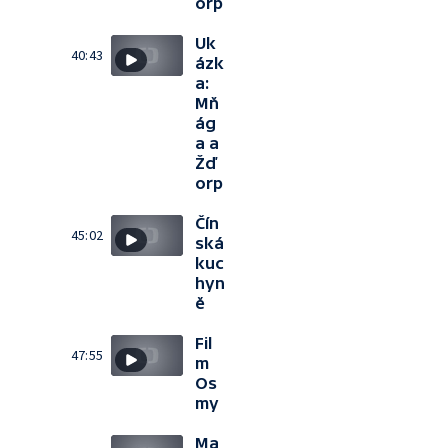
orp
Uk
40:43
ázk
a:
Mň
ág
a a
Žď
orp
Čín
45:02
ská
kuc
hyn
ě
Fil
47:55
m
Os
my
Ma