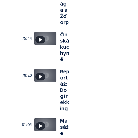
ág
a a
Žď
orp
Čín
75:44
ská
kuc
hyn
ě
Rep
78:20
ort
áž:
Do
gtr
ekk
ing
Ma
81:05
sáž
e