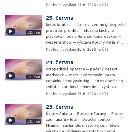
Poslední vysílání
27. 6. 2026
na ČT1
25. června
lovec bouřek — táboroví vedoucí, bezpečné
prostředí pro děti — slezská kuchyně —
151 min
plavková móda s Helenou Konarovskou —
western show — výstava Koruny Karla IV. —
mladý lezecký fenomén Josef Šindel
Poslední vysílání
26. 6. 2026
na ČT1
24. června
ortopedické operace — pečený dezert
medvídek — metalické tetování, rasta
151 min
copánky a bodypainting — stres domácích
zvířat — zbraňová amnestie — výstava
mikrofotografií rostlin — fenomenální
Poslední vysílání
25. 6. 2026
na ČT1
klavírista Matyáš Novák
23. června
Úvod + Anketa — Počasí + Zprávy — Práce
záchranářů v létě — Divácká soutěž —
151 min
Minimum sacharidů: maso, vejce, mléčné
výrobky a luštěniny — Prototyp chytré