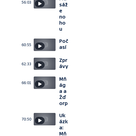
56:03
sáž
e
no
ho
u
Poč
60:55
así
Zpr
62:33
ávy
Mň
66:01
ág
a a
Žď
orp
Uk
70:50
ázk
a:
Mň