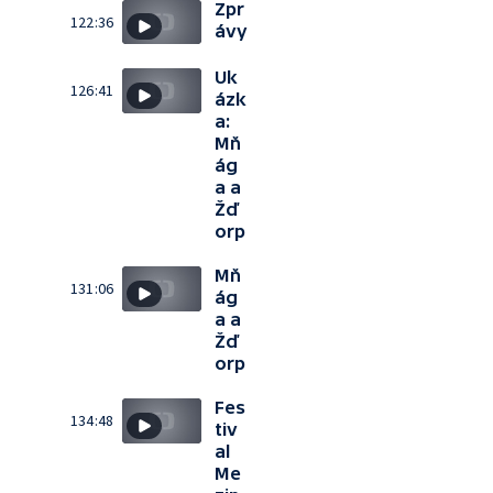
Zpr
122:36
ávy
Uk
126:41
ázk
a:
Mň
ág
a a
Žď
orp
Mň
131:06
ág
a a
Žď
orp
Fes
134:48
tiv
al
Me