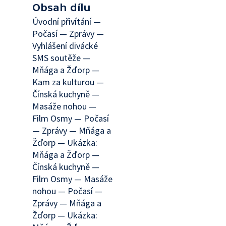
Obsah dílu
Úvodní přivítání —
Počasí — Zprávy —
Vyhlášení divácké
SMS soutěže —
Mňága a Žďorp —
Kam za kulturou —
Čínská kuchyně —
Masáže nohou —
Film Osmy — Počasí
— Zprávy — Mňága a
Žďorp — Ukázka:
Mňága a Žďorp —
Čínská kuchyně —
Film Osmy — Masáže
nohou — Počasí —
Zprávy — Mňága a
Žďorp — Ukázka: