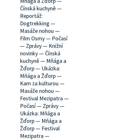
Mňága a Žďorp —
Čínská kuchyně —
Reportáž:
Dogtrekking —
Masáže nohou —
Film Osmy — Počasí
— Zprávy — Knižní
novinky — Čínská
kuchyně — Mňága a
Žďorp — Ukázka:
Mňága a Žďorp —
Kam za kulturou —
Masáže nohou —
Festival Mezipatra —
Počasí — Zprávy —
Ukázka: Mňága a
Žďorp — Mňága a
Žďorp — Festival
Mezipatra —