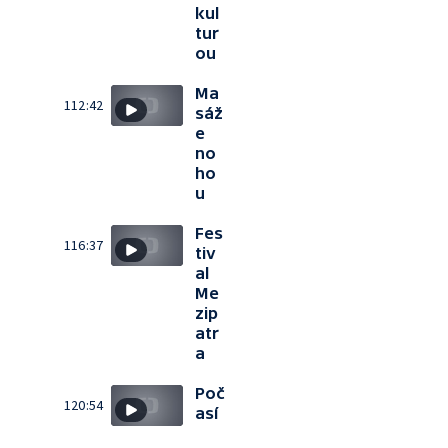
kul
tur
ou
Ma
112:42
sáž
e
no
ho
u
Fes
116:37
tiv
al
Me
zip
atr
a
Poč
120:54
así