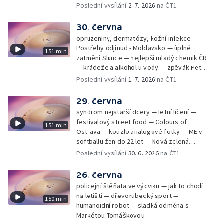
Poslední vysílání
2. 7. 2026
na ČT1
30. června
opruzeniny, dermatózy, kožní infekce —
Postřehy odjinud - Moldavsko — úplné
151 min
zatmění Slunce — nejlepší mladý chemik ČR
— krádeže a alkohol u vody — zpěvák Peter
Cmorik
Poslední vysílání
1. 7. 2026
na ČT1
29. června
syndrom nejstarší dcery — letní líčení —
festivalový street food — Colours of
151 min
Ostrava — kouzlo analogové fotky — ME v
softballu žen do 22 let — Nová zelená
úsporám — Global Teacher Prize Czech
Poslední vysílání
30. 6. 2026
na ČT1
Republic
26. června
policejní štěňata ve výcviku — jak to chodí
na letišti — dřevorubecký sport —
150 min
humanoidní robot — sladká odměna s
Markétou Tomáškovou