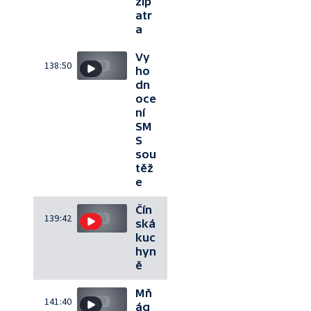
zip
atr
a
Vy
138:50
ho
dn
oce
ní
SM
S
sou
těž
e
Čín
139:42
ská
kuc
hyn
ě
Mň
141:40
ág