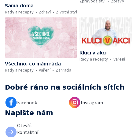
Zpravodajství
Zprávy
maso, vejce, mléčné výrobky a luštěniny —
Sama doma
Kniha veselých říkanek Hrátky se zvířátky —
Rady a recepty
Zdraví
Životní styl
Umělecký festival Pohoda 2026 —
Vyhodnocení ankety + ČT tipy —
Vyhodnocení divácké soutěže — Práce
záchranářů v létě
Kluci v akci
Rady a recepty
Vaření
Všechno, co mám ráda
Rady a recepty
Vaření
Zahrada
Dobré ráno
na sociálních sítích
Facebook
Instagram
Napište nám
Otevřít
kontaktní