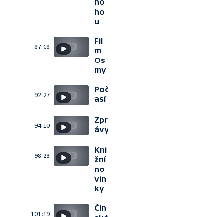
no
ho
u
Fil
87:08
m
Os
my
Poč
92:27
así
Zpr
94:10
ávy
Kni
98:23
žní
no
vin
ky
Čín
101:19