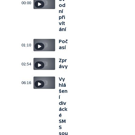
00:00
od
ní
při
vít
ání
Poč
01:10
así
Zpr
02:54
ávy
Vy
06:16
hlá
šen
í
div
áck
é
SM
S
sou