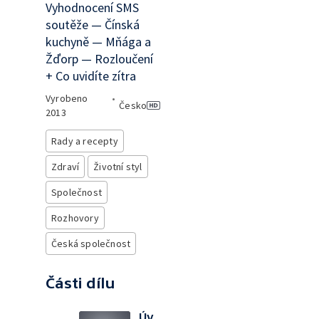
Vyhodnocení SMS
soutěže — Čínská
kuchyně — Mňága a
Žďorp — Rozloučení
+ Co uvidíte zítra
Vyrobeno
•
Česko
2013
Rady a recepty
Zdraví
Životní styl
Společnost
Rozhovory
Česká společnost
Části dílu
Úv