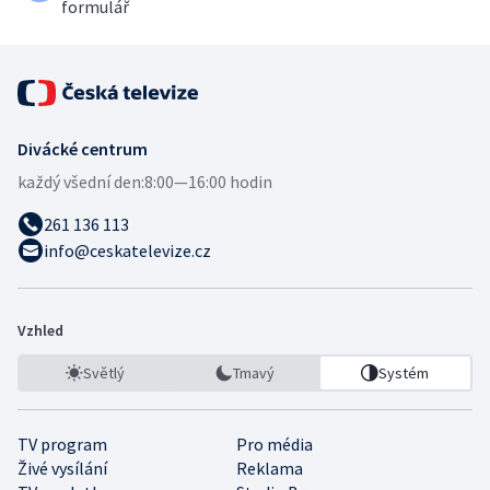
formulář
Divácké centrum
každý všední den:
8:00—16:00 hodin
261 136 113
info@ceskatelevize.cz
Vzhled
Světlý
Tmavý
Systém
TV program
Pro média
Živé vysílání
Reklama