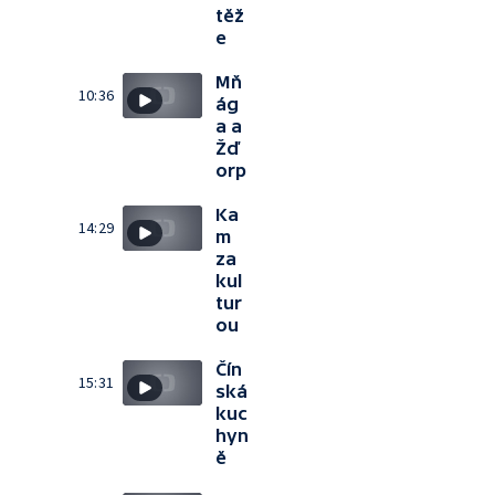
těž
e
Mň
10:36
ág
a a
Žď
orp
Ka
14:29
m
za
kul
tur
ou
Čín
15:31
ská
kuc
hyn
ě