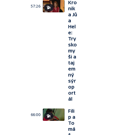
Kro
57:26
nik
a Jů
a
Hel
e:
Try
sko
my
ši a
taj
em
ný
sýr
op
ort
ál
Fili
66:00
p a
To
má