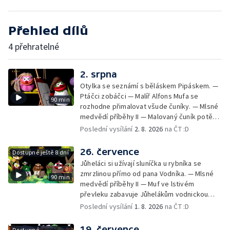
Přehled dílů
4 přehratelné
2. srpna
Otylka se seznámí s běláskem Pipáskem. —
Ptáčci zobáčci — Malíř Alfons Mufa se
90 min
rozhodne přimalovat všude čuníky. — Mlsné
medvědí příběhy II — Malovaný čuník potěší
Drsňačku. — Dobrodružství Arachnomušáka
Poslední vysílání
2. 8. 2026
na ČT :D
— Bleskový fórek Mufórek. — Bláznivá
kapela — Teta Pipeta se pustila do velkého
26. července
Dostupné ještě 8 dní
prádla a nezná slitování s Jůheláky ani
Jůheláci si užívají sluníčka u rybníka se
Polapilem. — Bob a Bobek na cestách — Muf
zmrzlinou přímo od pana Vodníka. — Mlsné
90 min
chystá Vodníkovi bublinkovou koupel. —
medvědí příběhy II — Muf ve lstivém
Lišák a Zajda — Brzoránošou navštíví
převleku zabavuje Jůhelákům vodnickou
velryba. — Muchomůrek a Muchlíci II — Hary,
zmrzlinu, ale pak lituje - je totiž z bahna a
Poslední vysílání
1. 8. 2026
na ČT :D
Jazzajíci a píseň o velrybě ve vaně. —
chaluh. — Dobrodružství Arachnomušáka —
Střelená střední — Tryskomyši frčí na pomoc
Pip s Otylkou vymalovávají červánky. —
19. července
Déčku s písmenky proti Černobílovi.
Dostupné