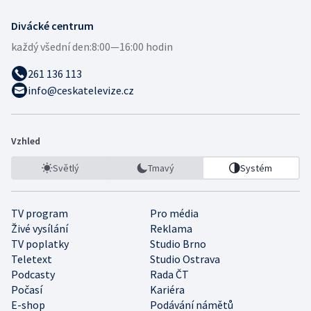
Divácké centrum
každý všední den:
8:00—16:00 hodin
261 136 113
info@ceskatelevize.cz
Vzhled
Světlý
Tmavý
Systém
TV program
Pro média
Živé vysílání
Reklama
TV poplatky
Studio Brno
Teletext
Studio Ostrava
Podcasty
Rada ČT
Počasí
Kariéra
E-shop
Podávání námětů