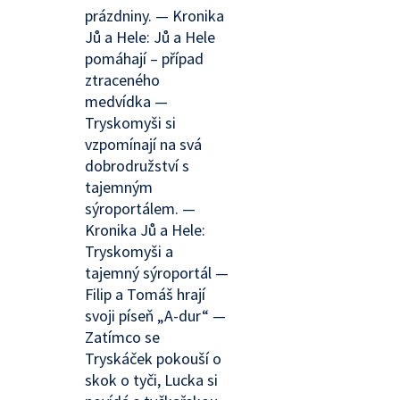
prázdniny. — Kronika
Jů a Hele: Jů a Hele
pomáhají – případ
ztraceného
medvídka —
Tryskomyši si
vzpomínají na svá
dobrodružství s
tajemným
sýroportálem. —
Kronika Jů a Hele:
Tryskomyši a
tajemný sýroportál —
Filip a Tomáš hrají
svoji píseň „A-dur“ —
Zatímco se
Tryskáček pokouší o
skok o tyči, Lucka si