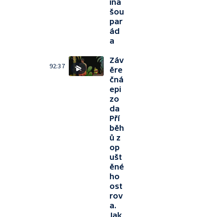
ina
šou
par
ád
a
Záv
92:37
ěre
čná
epi
zo
da
Pří
běh
ů z
op
ušt
ěné
ho
ost
rov
a.
Jak