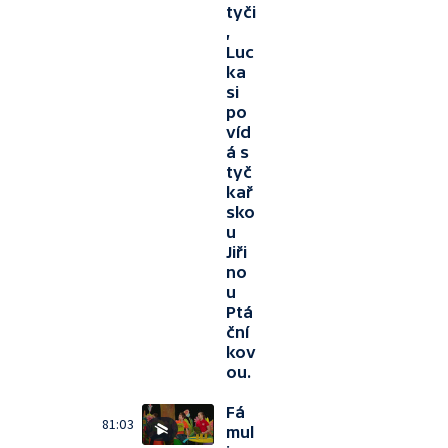
tyči
,
Luc
ka
si
po
víd
á s
tyč
kař
sko
u
Jiři
no
u
Ptá
ční
kov
ou.
Fá
81:03
mul