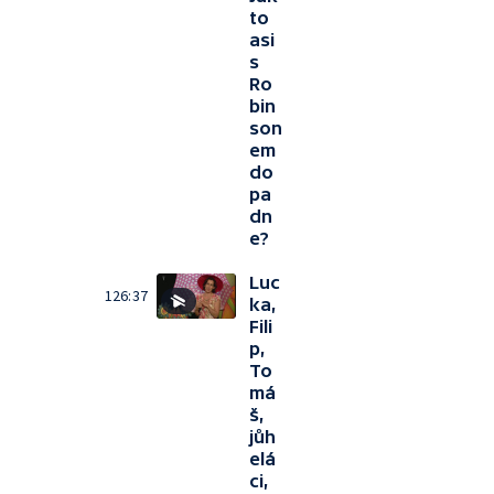
to
asi
s
Ro
bin
son
em
do
pa
dn
e?
Luc
126:37
ka,
Fili
p,
To
má
š,
jůh
elá
ci,