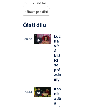
Pro děti 6-8 let
Zábava pro děti
Části dílu
Luc
00:00
ka
vít
á
blíž
ící
se
prá
zdn
iny.
Kro
23:33
nik
a Jů
a