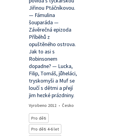
povídá s tyčkařskou
Jiřinou Ptáčníkovou.
— Fámulina
šouparáda —
Závěrečná epizoda
Příběhů z
opuštěného ostrova.
Jak to asi s
Robinsonem
dopadne? — Lucka,
Filip, Tomáš, jůheláci,
tryskomyši a Muf se
loučí s dětmi a přejí
jim hezké prázdniny.
Vyrobeno
2012
•
Česko
Pro děti
Pro děti 4-6 let