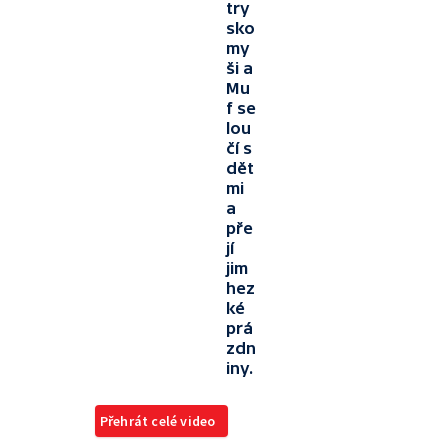
try
sko
my
ši a
Mu
f se
lou
čí s
dět
mi
a
pře
jí
jim
hez
ké
prá
zdn
iny.
Přehrát celé video