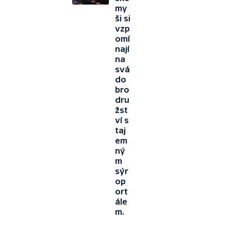
my
ši si
vzp
omí
nají
na
svá
do
bro
dru
žst
ví s
taj
em
ný
m
sýr
op
ort
ále
m.