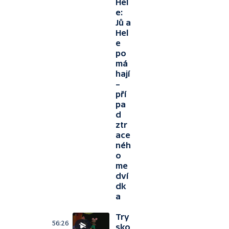
Hel
e:
Jů a
Hel
e
po
má
hají
–
pří
pa
d
ztr
ace
néh
o
me
dví
dk
a
Try
56:26
sko