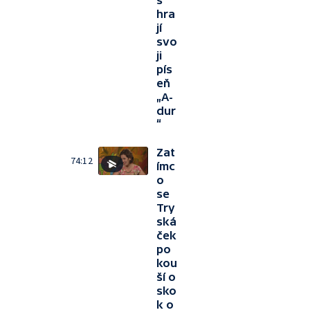
š
hra
jí
svo
ji
pís
eň
„A-
dur
“
Zat
74:12
ímc
o
se
Try
ská
ček
po
kou
ší o
sko
k o