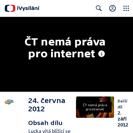
Close
Search
ČT nemá práva 
pro internet
24. června
Další
ČT nemá práva
díl
2012
pro internet
2.
září
Obsah dílu
2012
Lucka vítá blížící se