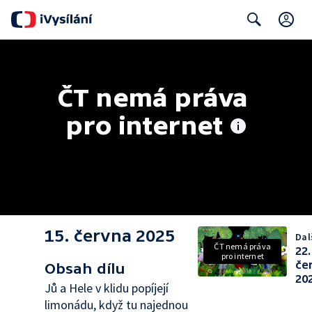
C
Search
ČT nemá práva 
pro internet
15. června 2025
Dalš
ČT nemá práva
22.
pro internet
če
Obsah dílu
20
Jů a Hele v klidu popíjejí
limonádu, když tu najednou