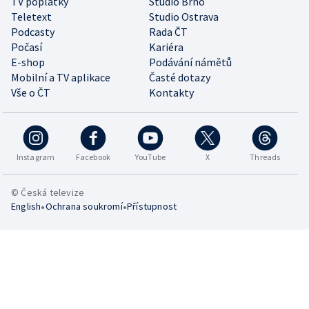
TV poplatky
Studio Brno
Teletext
Studio Ostrava
Podcasty
Rada ČT
Počasí
Kariéra
E-shop
Podávání námětů
Mobilní a TV aplikace
Časté dotazy
Vše o ČT
Kontakty
Instagram
Facebook
YouTube
X
Threads
© Česká televize
•
•
English
Ochrana soukromí
Přístupnost