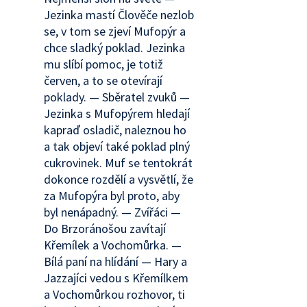
Jezinka mastí Člověče nezlob
se, v tom se zjeví Mufopýr a
chce sladký poklad. Jezinka
mu slíbí pomoc, je totiž
červen, a to se otevírají
poklady. — Sběratel zvuků —
Jezinka s Mufopýrem hledají
kapraď osladič, naleznou ho
a tak objeví také poklad plný
cukrovinek. Muf se tentokrát
dokonce rozdělí a vysvětlí, že
za Mufopýra byl proto, aby
byl nenápadný. — Zvířáci —
Do Brzoránošou zavítají
Křemílek a Vochomůrka. —
Bílá paní na hlídání — Hary a
Jazzajíci vedou s Křemílkem
a Vochomůrkou rozhovor, ti