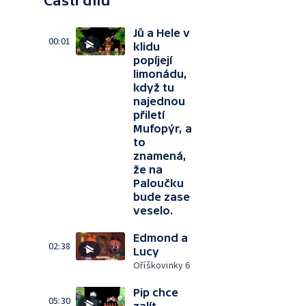
Části dílu
Jů a Hele v
00:01
klidu
popíjejí
limonádu,
když tu
najednou
přiletí
Mufopýr, a
to
znamená,
že na
Paloučku
bude zase
veselo.
Edmond a
02:38
Lucy
Oříškovinky 6
Pip chce
05:30