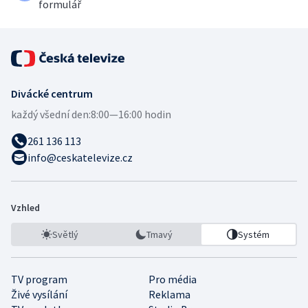
formulář
Divácké centrum
každý všední den:
8:00—16:00 hodin
261 136 113
info@ceskatelevize.cz
Vzhled
Světlý
Tmavý
Systém
TV program
Pro média
Živé vysílání
Reklama