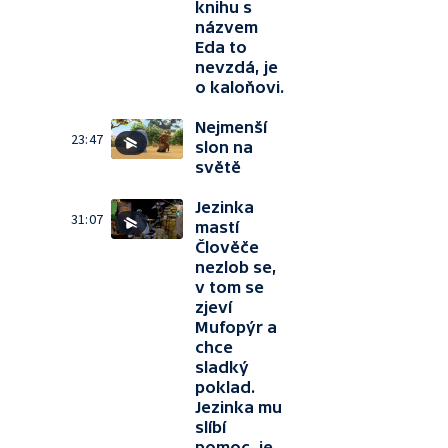
knihu s
názvem
Eda to
nevzdá, je
o kaloňovi.
Nejmenší
23:47
slon na
světě
Jezinka
31:07
mastí
Člověče
nezlob se,
v tom se
zjeví
Mufopýr a
chce
sladký
poklad.
Jezinka mu
slíbí
pomoc, je