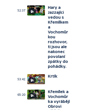
Hary a
52:37
Jazzajíci
vedou s
Křemílkem
a
Vochomůr
kou
rozhovor,
ti jsou ale
nakonec
povolaní
zpátky do
pohádky.
Krtík
53:42
Křemílek a
65:20
Vochomůr
ka vyrábějí
Obrovi