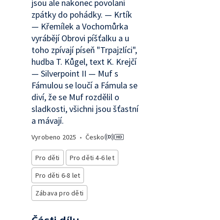
jsou ale nakonec povolaní
zpátky do pohádky. — Krtík
— Křemílek a Vochomůrka
vyrábějí Obrovi píšťalku a u
toho zpívají píseň "Trpajzlíci",
hudba T. Kůgel, text K. Krejčí
— Silverpoint II — Muf s
Fámulou se loučí a Fámula se
diví, že se Muf rozdělil o
sladkosti, všichni jsou šťastní
a mávají.
Vyrobeno
2025
•
Česko
Pro děti
Pro děti 4-6 let
Pro děti 6-8 let
Zábava pro děti