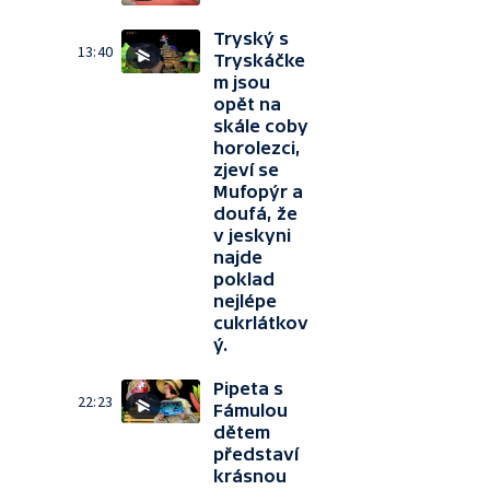
Tryský s
13:40
Tryskáčke
m jsou
opět na
skále coby
horolezci,
zjeví se
Mufopýr a
doufá, že
v jeskyni
najde
poklad
nejlépe
cukrlátkov
ý.
Pipeta s
22:23
Fámulou
dětem
představí
krásnou