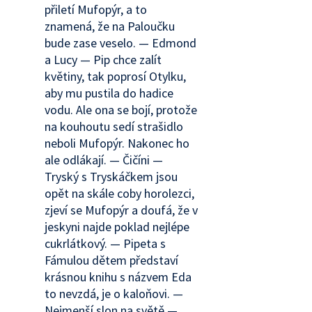
přiletí Mufopýr, a to
znamená, že na Paloučku
bude zase veselo. — Edmond
a Lucy — Pip chce zalít
květiny, tak poprosí Otylku,
aby mu pustila do hadice
vodu. Ale ona se bojí, protože
na kouhoutu sedí strašidlo
neboli Mufopýr. Nakonec ho
ale odlákají. — Čičíni —
Tryský s Tryskáčkem jsou
opět na skále coby horolezci,
zjeví se Mufopýr a doufá, že v
jeskyni najde poklad nejlépe
cukrlátkový. — Pipeta s
Fámulou dětem představí
krásnou knihu s názvem Eda
to nevzdá, je o kaloňovi. —
Nejmenší slon na světě —