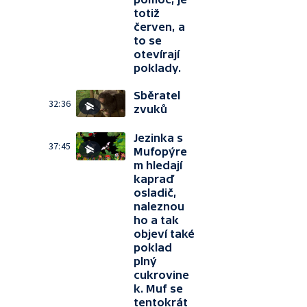
totiž
červen, a
to se
otevírají
poklady.
Sběratel
32:36
zvuků
Jezinka s
37:45
Mufopýre
m hledají
kapraď
osladič,
naleznou
ho a tak
objeví také
poklad
plný
cukrovine
k. Muf se
tentokrát