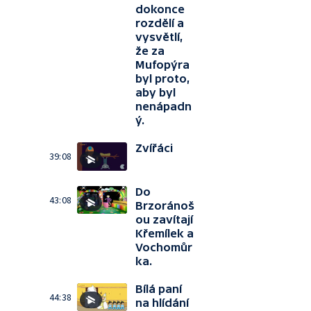
dokonce
rozdělí a
vysvětlí,
že za
Mufopýra
byl proto,
aby byl
nenápadn
ý.
Zvířáci
39:08
Do
43:08
Brzoránoš
ou zavítají
Křemílek a
Vochomůr
ka.
Bílá paní
44:38
na hlídání