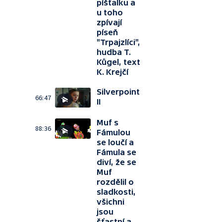
píšťalku a
u toho
zpívají
píseň
"Trpajzlíci",
hudba T.
Kůgel, text
K. Krejčí
Silverpoint
66:47
II
Muf s
88:36
Fámulou
se loučí a
Fámula se
diví, že se
Muf
rozdělil o
sladkosti,
všichni
jsou
šťastní a