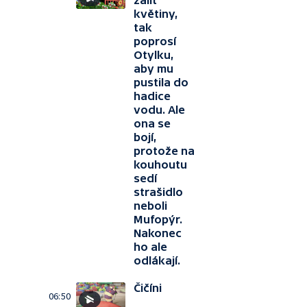
zalít
květiny,
tak
poprosí
Otylku,
aby mu
pustila do
hadice
vodu. Ale
ona se
bojí,
protože na
kouhoutu
sedí
strašidlo
neboli
Mufopýr.
Nakonec
ho ale
odlákají.
Čičíni
06:50