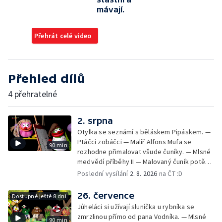
mávají.
Přehrát celé video
Přehled dílů
4 přehratelné
2. srpna
Otylka se seznámí s běláskem Pipáskem. —
Ptáčci zobáčci — Malíř Alfons Mufa se
90 min
rozhodne přimalovat všude čuníky. — Mlsné
medvědí příběhy II — Malovaný čuník potěší
Drsňačku. — Dobrodružství Arachnomušáka
Poslední vysílání
2. 8. 2026
na ČT :D
— Bleskový fórek Mufórek. — Bláznivá
kapela — Teta Pipeta se pustila do velkého
26. července
Dostupné ještě 8 dní
prádla a nezná slitování s Jůheláky ani
Jůheláci si užívají sluníčka u rybníka se
Polapilem. — Bob a Bobek na cestách — Muf
zmrzlinou přímo od pana Vodníka. — Mlsné
90 min
chystá Vodníkovi bublinkovou koupel. —