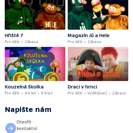
Vzpomínek. — Mufikanti Filip a Tomáš
společně s Jůheláky a Mufem zpívají
oslavnou píseň k narozeninám. — 1) Na závěr
si přeje vzpomínkovou písničku i vzácný
host – Jirka Chalupa 1
Hřiště 7
Magazín Jů a Hele
Pro děti
Zábava
Pro děti
Zábava
Kouzelná školka
Draci v hrnci
Pro děti
4-6 let
6-8 let
Pro děti
Vzdělávací
Zábava
Napište nám
Otevřít
kontaktní