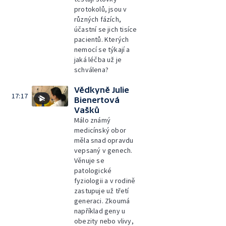
protokolů, jsou v
různých fázích,
účastní se jich tisíce
pacientů. Kterých
nemocí se týkají a
jaká léčba už je
schválena?
Vědkyně Julie
17:17
Bienertová
Vašků
Málo známý
medicínský obor
měla snad opravdu
vepsaný v genech.
Věnuje se
patologické
fyziologii a v rodině
zastupuje už třetí
generaci. Zkoumá
například geny u
obezity nebo vlivy,