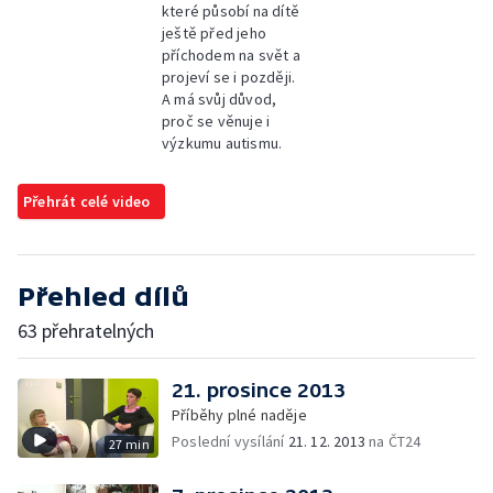
které působí na dítě
ještě před jeho
příchodem na svět a
projeví se i později.
A má svůj důvod,
proč se věnuje i
výzkumu autismu.
Přehrát celé video
Přehled dílů
63 přehratelných
21. prosince 2013
Příběhy plné naděje
Poslední vysílání
21. 12. 2013
na ČT24
27 min