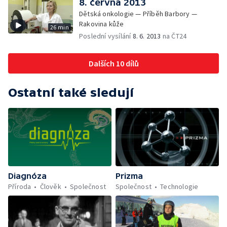
8. června 2013
Dětská onkologie — Příběh Barbory —
Rakovina kůže
26 min
Poslední vysílání
8. 6. 2013
na ČT24
Dalších 10 dílů
Ostatní také sledují
Diagnóza
Prizma
Příroda
Člověk
Společnost
Společnost
Technologie