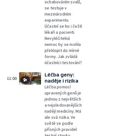
ochabováním svalů,
se testuje v
mezinárodním
experimentu.
Účastní se ho i čeští
lékaři a pacienti.
Nevyléčitelná
nemoc by se mohla
překlopit do mírné
formy. Jak zvládá
účastníci testování?
Léčba geny:
11:00
naděje i rizika
Léčba pomocí
upravených genů je
jednou z největších
a nejsledovanějších
nadějí medicíny. Má
ale svá rizika. Ve
světě se podle
přísných pravidel
testují stovky