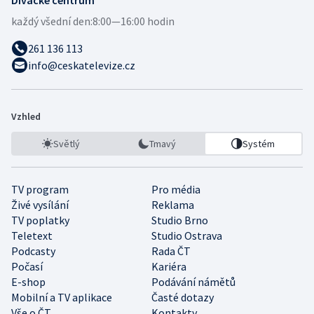
každý všední den:
8:00—16:00 hodin
261 136 113
info@ceskatelevize.cz
Vzhled
Světlý
Tmavý
Systém
TV program
Pro média
Živé vysílání
Reklama
TV poplatky
Studio Brno
Teletext
Studio Ostrava
Podcasty
Rada ČT
Počasí
Kariéra
E-shop
Podávání námětů
Mobilní a TV aplikace
Časté dotazy
Vše o ČT
Kontakty