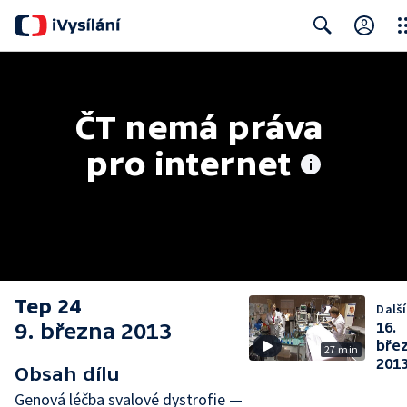
Clo
Search
ČT nemá práva 
pro internet
Tep 24
Další
9. března 2013
16.
bře
27 min
201
Obsah dílu
Genová léčba svalové dystrofie —