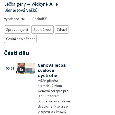
Léčba geny — Vědkyně Julie
Bienertová Vašků
Vyrobeno
2013
•
Česko
Zpravodajství
Společnost
Zdraví
Česká společnost
Části dílu
Genová léčba
00:58
svalové
dystrofie
Může přinést
historický zlom.
Genová terapie pro
jednu z forem
Duchennovy svalové
dystrofie, která se
projevuje závažným