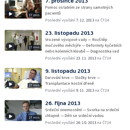
7. prosince 2013
Pomoc ostatním ze strany samotných
pacientů
27 min
Poslední vysílání
7. 12. 2013
na ČT24
23. listopadu 2013
Vrozené vývojové vady — Rozštěp
močového měchýře — Deformity kyčelních
27 min
nebo kolenních kloubů — Diagnostika vad
Poslední vysílání
23. 11. 2013
na ČT24
9. listopadu 2013
Darování krve — Složky krve —
Transplantace kostní dřeně
27 min
Poslední vysílání
9. 11. 2013
na ČT24
26. října 2013
Srdeční onemocnění — Svorka na srdeční
chlopně — Děti se srdeční vadou
27 min
Poslední vysílání
26. 10. 2013
na ČT24