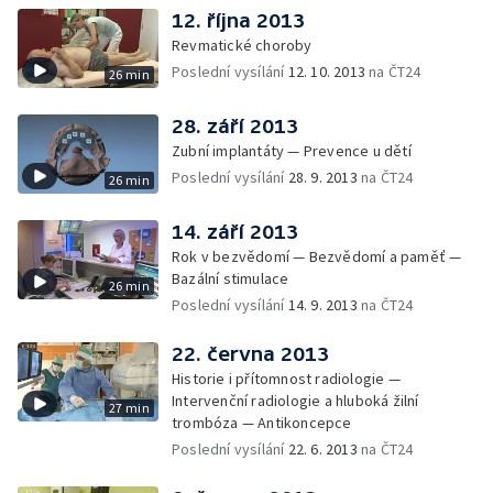
12. října 2013
Revmatické choroby
Poslední vysílání
12. 10. 2013
na ČT24
26 min
28. září 2013
Zubní implantáty — Prevence u dětí
Poslední vysílání
28. 9. 2013
na ČT24
26 min
14. září 2013
Rok v bezvědomí — Bezvědomí a paměť —
Bazální stimulace
26 min
Poslední vysílání
14. 9. 2013
na ČT24
22. června 2013
Historie i přítomnost radiologie —
Intervenční radiologie a hluboká žilní
27 min
trombóza — Antikoncepce
Poslední vysílání
22. 6. 2013
na ČT24