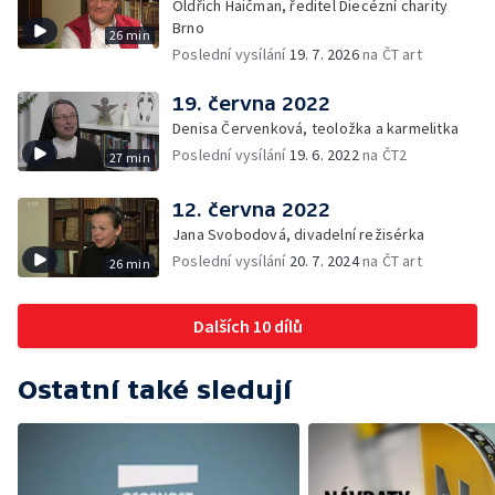
Oldřich Haičman, ředitel Diecézní charity
Brno
26 min
Poslední vysílání
19. 7. 2026
na ČT art
19. června 2022
Denisa Červenková, teoložka a karmelitka
Poslední vysílání
19. 6. 2022
na ČT2
27 min
12. června 2022
Jana Svobodová, divadelní režisérka
Poslední vysílání
20. 7. 2024
na ČT art
26 min
Dalších 10 dílů
Ostatní také sledují