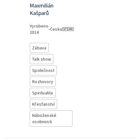
Maxmilián
Kašparů
Vyrobeno
•
Česko
2014
Zábava
Talk show
Společnost
Rozhovory
Spiritualita
Křesťanství
Náboženské
osobnosti