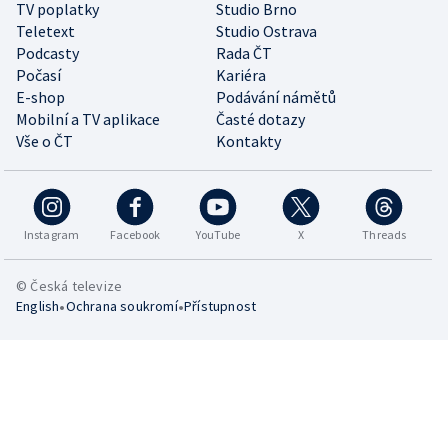
TV poplatky
Studio Brno
Teletext
Studio Ostrava
Podcasty
Rada ČT
Počasí
Kariéra
E-shop
Podávání námětů
Mobilní a TV aplikace
Časté dotazy
Vše o ČT
Kontakty
Instagram
Facebook
YouTube
X
Threads
© Česká televize
•
•
English
Ochrana soukromí
Přístupnost