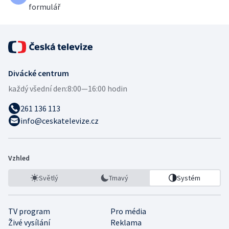
formulář
Divácké centrum
každý všední den:
8:00—16:00 hodin
261 136 113
info@ceskatelevize.cz
Vzhled
Světlý
Tmavý
Systém
TV program
Pro média
Živé vysílání
Reklama