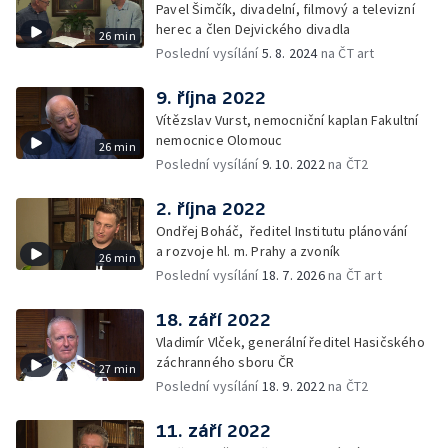
Pavel Šimčík, divadelní, filmový a televizní
herec a člen Dejvického divadla
26 min
Poslední vysílání
5. 8. 2024
na ČT art
9. října 2022
Vítězslav Vurst, nemocniční kaplan Fakultní
nemocnice Olomouc
26 min
Poslední vysílání
9. 10. 2022
na ČT2
2. října 2022
Ondřej Boháč, ředitel Institutu plánování
a rozvoje hl. m. Prahy a zvoník
26 min
Poslední vysílání
18. 7. 2026
na ČT art
18. září 2022
Vladimír Vlček, generální ředitel Hasičského
záchranného sboru ČR
27 min
Poslední vysílání
18. 9. 2022
na ČT2
11. září 2022