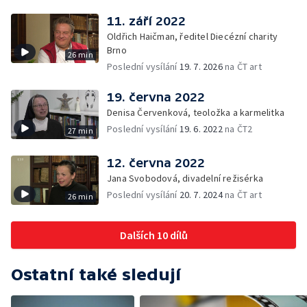
11. září 2022
Oldřich Haičman, ředitel Diecézní charity
Brno
26 min
Poslední vysílání
19. 7. 2026
na ČT art
19. června 2022
Denisa Červenková, teoložka a karmelitka
Poslední vysílání
19. 6. 2022
na ČT2
27 min
12. června 2022
Jana Svobodová, divadelní režisérka
Poslední vysílání
20. 7. 2024
na ČT art
26 min
Dalších 10 dílů
Ostatní také sledují