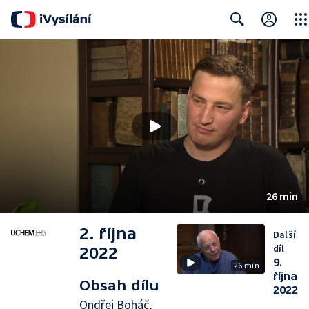
Clos
Search
26 min
2. října
Další
díl
2022
9.
26 min
října
Obsah dílu
2022
Ondřej Boháč,