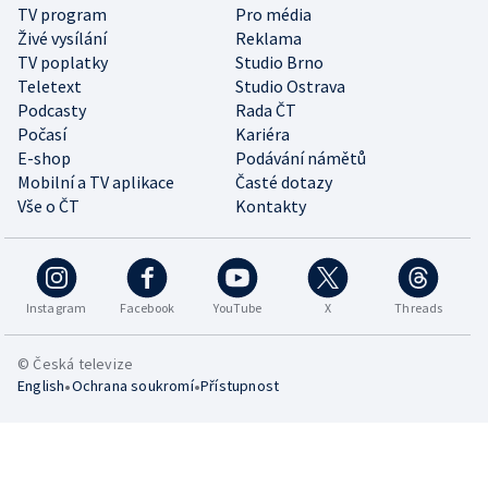
TV program
Pro média
Živé vysílání
Reklama
TV poplatky
Studio Brno
Teletext
Studio Ostrava
Podcasty
Rada ČT
Počasí
Kariéra
E-shop
Podávání námětů
Mobilní a TV aplikace
Časté dotazy
Vše o ČT
Kontakty
Instagram
Facebook
YouTube
X
Threads
© Česká televize
•
•
English
Ochrana soukromí
Přístupnost