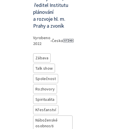
ředitel Institutu
plánování
a rozvoje hl. m.
Prahy a zvoník
Vyrobeno
•
Česko
2022
Zábava
Talk show
Společnost
Rozhovory
Spiritualita
Křesťanství
Náboženské
osobnosti