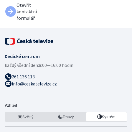
Otevřít
kontaktní
formulář
Divácké centrum
každý všední den:
8:00—16:00 hodin
261 136 113
info@ceskatelevize.cz
Vzhled
Světlý
Tmavý
Systém