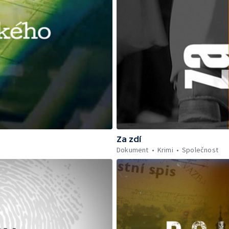
Za zdí
Dokument
Krimi
Společnost