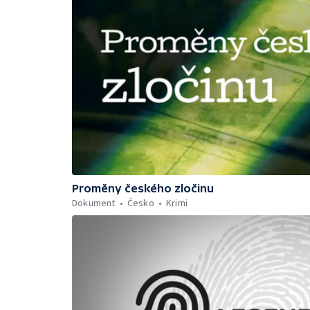
Proměny českého zločinu
Dokument
Česko
Krimi