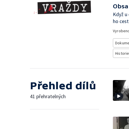
Obsa
Když u 
ho cest
Vyroben
Dokume
Histori
Přehled dílů
41 přehratelných