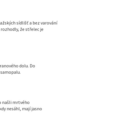
žských sídlišť a bez varování
rozhodly, že střelec je
uranového dolu. Do
 samopalu.
o našli mrtvého
kdy nesáhl, mají jasno