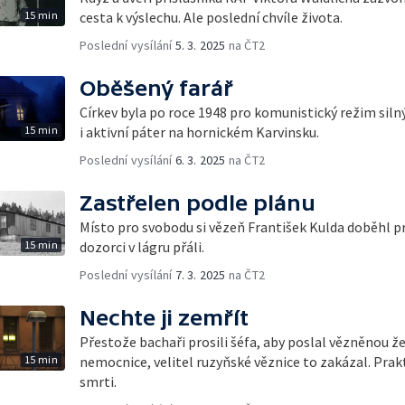
15 min
cesta k výslechu. Ale poslední chvíle života.
Poslední vysílání
5. 3. 2025
na ČT2
Oběšený farář
Církev byla po roce 1948 pro komunistický režim sil
15 min
i aktivní páter na hornickém Karvinsku.
Poslední vysílání
6. 3. 2025
na ČT2
Zastřelen podle plánu
Místo pro svobodu si vězeň František Kulda doběhl pro
15 min
dozorci v lágru přáli.
Poslední vysílání
7. 3. 2025
na ČT2
Nechte ji zemřít
Přestože bachaři prosili šéfa, aby poslal vězněnou 
15 min
nemocnice, velitel ruzyňské věznice to zakázal. Pra
smrti.