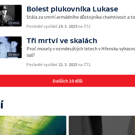
Bolest plukovníka Lukase
Stála za smrtí armádního důstojníka chamtivost a t
15 min
Poslední vysílání
19. 3. 2025
na ČT2
Tři mrtví ve skalách
Proč musely v osmdesátých letech v Hřensku vyhasno
15 min
lidí?
Poslední vysílání
22. 3. 2025
na ČT2
Dalších 10 dílů
í