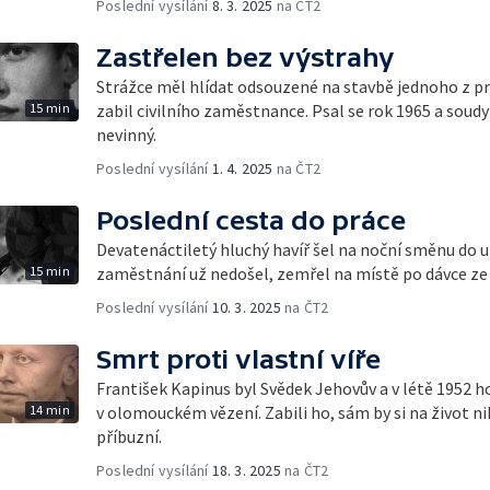
Poslední vysílání
8. 3. 2025
na ČT2
Zastřelen bez výstrahy
Strážce měl hlídat odsouzené na stavbě jednoho z pra
15 min
zabil civilního zaměstnance. Psal se rok 1965 a soudy 
nevinný.
Poslední vysílání
1. 4. 2025
na ČT2
Poslední cesta do práce
Devatenáctiletý hluchý havíř šel na noční směnu do 
15 min
zaměstnání už nedošel, zemřel na místě po dávce ze
Poslední vysílání
10. 3. 2025
na ČT2
Smrt proti vlastní víře
František Kapinus byl Svědek Jehovův a v létě 1952 h
14 min
v olomouckém vězení. Zabili ho, sám by si na život ni
příbuzní.
Poslední vysílání
18. 3. 2025
na ČT2