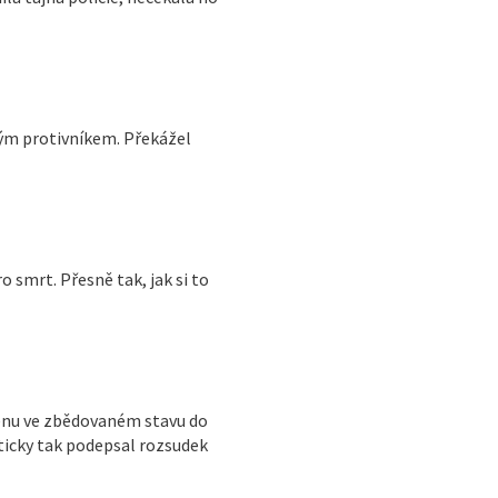
ným protivníkem. Překážel
 smrt. Přesně tak, jak si to
ženu ve zbědovaném stavu do
kticky tak podepsal rozsudek