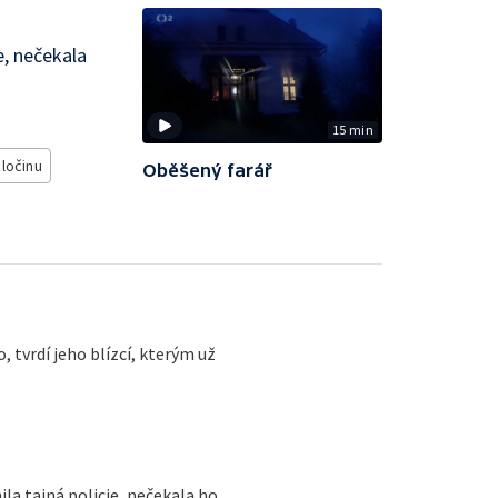
e, nečekala
15 min
ločinu
Oběšený farář
 tvrdí jeho blízcí, kterým už
ila tajná policie, nečekala ho