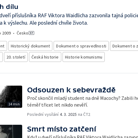
h dílu
dveří příslušníka RAF Viktora Waidlicha zazvonila tajná polici
a k výslechu. Ale poslední chvíle života.
o
2009
•
Česko
nt
Historický dokument
Dokument o spravedlnosti
Dokument o z
e
20. století
Česká historie
Historie komunismu
Odsouzen k sebevraždě
Proč skončil mladý student na dně Macochy? Zabili ho,
14 min
téměř třicet let nikdo nevěří.
Poslední vysílání
4. 3. 2025
na ČT2
Smrt místo zatčení
Když u dveří příslušníka RAF Viktora Waidlicha zazvon